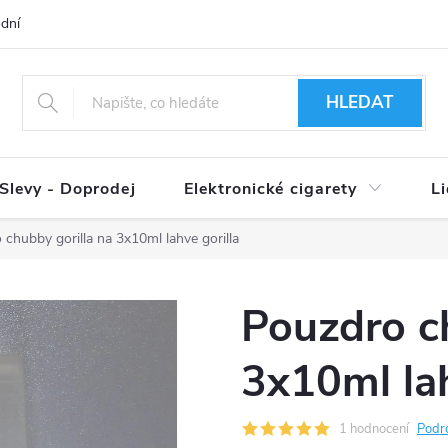
dní podmínky
Ověření věku 18+
Způsoby doručení
Způso
HLEDAT
Slevy - Doprodej
Elektronické cigarety
L
chubby gorilla na 3x10ml lahve gorilla
Pouzdro c
3x10ml lah
1 hodnocení
Podr