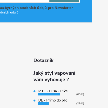
nezbytných osobních údajů pro Newsletter
bních údajů
Dotazník
Jaký styl vapování
vám vyhovuje ?
MTL - Pusa - Plíce
(60%)
DL - Přímo do plic
(29%)