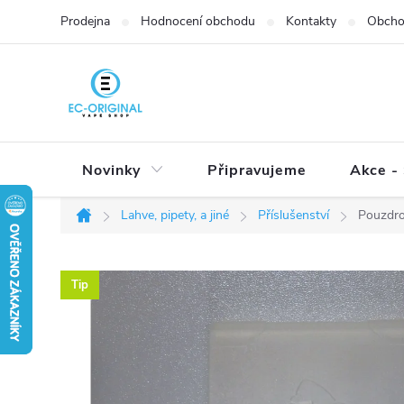
Přejít
Prodejna
Hodnocení obchodu
Kontakty
Obcho
na
obsah
Novinky
Připravujeme
Akce - 
Lahve, pipety, a jiné
Příslušenství
Pouzdro 
Domů
Tip