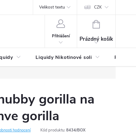
by platby
Reklamační řád
Velikost textu
Vrácení zboží a reklamace
Napi
CZK
NÁKUPNÍ
KOŠÍK
Přihlášení
Prázdný košík
iquidy
Liquidy Nikotinové soli
Příchutě
hubby gorilla na
ve gorilla
obnosti hodnocení
Kód produktu:
8434/BOX