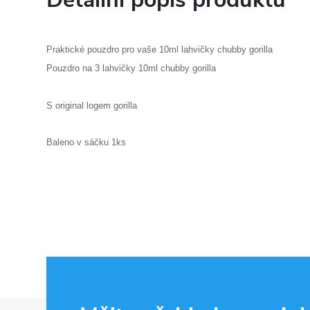
Praktické pouzdro pro vaše 10ml lahvičky chubby gorilla
Pouzdro na 3 lahvičky 10ml chubby gorilla
S original logem gorilla
Baleno v sáčku 1ks
Z