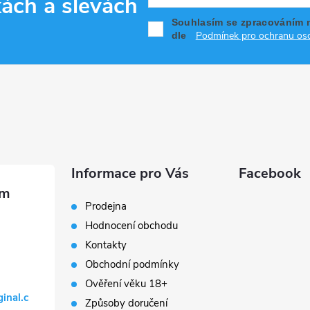
kách
a slevách
Souhlasím se zpracováním 
Podmínek pro ochranu oso
dle
Informace pro Vás
Facebook
Prodejna
Hodnocení obchodu
Kontakty
Obchodní podmínky
Ověření věku 18+
ginal.c
Způsoby doručení