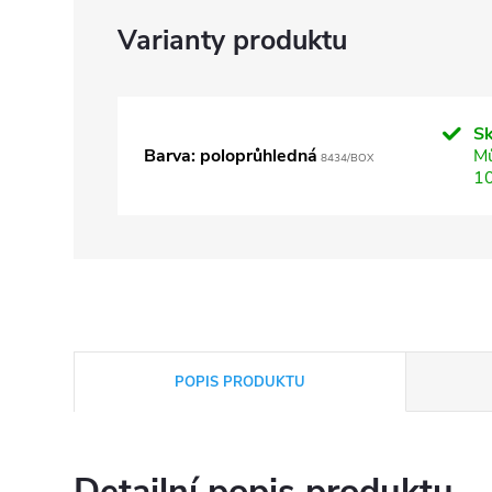
S
Barva: poloprůhledná
Mů
8434/BOX
1
POPIS PRODUKTU
Detailní popis produktu