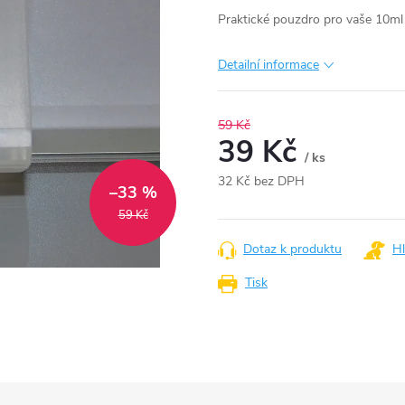
Praktické pouzdro pro vaše 10ml 
Detailní informace
59 Kč
39 Kč
/ ks
32 Kč bez DPH
–33 %
Měrná
59 Kč
cena:
Dotaz k produktu
Hl
Tisk