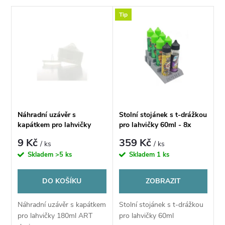
a
V
Tip
Nejdražší
z
ý
Nejprodávanější
e
p
Abecedně
n
i
í
s
Náhradní uzávěr s
Stolní stojánek s t-drážkou
p
kapátkem pro lahvičky
pro lahvičky 60ml - 8x
p
180ml ART design
9 Kč
359 Kč
/ ks
/ ks
r
Skladem
>5 ks
Skladem
1 ks
r
o
DO KOŠÍKU
ZOBRAZIT
o
d
Náhradní uzávěr s kapátkem
Stolní stojánek s t-drážkou
d
pro lahvičky 180ml ART
pro lahvičky 60ml