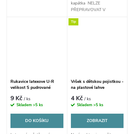
kapátka NELZE
PŘEPRAVOVAT V
BUBLINKOVÉ OBÁLCE -
Tip
DOPORUČENOU
ZÁSILKOU Toto kapátko je
pouze pro 15ml verzi
skleněné lahvičky a pro
lahev LEBKA 30ML
Rukavice latexove U-R
Vršek s dětskou pojistkou -
velikost S pudrované
na plastové lahve
9 Kč
4 Kč
/ ks
/ ks
Skladem
>5 ks
Skladem
>5 ks
DO KOŠÍKU
ZOBRAZIT