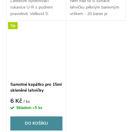
Latexové vyšetřovací
Není nad to si označit
rukavice U-R s pudrem
lahvičku pěkným barevným
pravolevé. Velikost S.
vrškem - 20 barev je
dostatek možností
Tip
barevného rozlišení lahviček
Samotné kapátko pro 15ml
skleněné lahvičky
6 Kč
/ ks
Skladem
>5 ks
DO KOŠÍKU