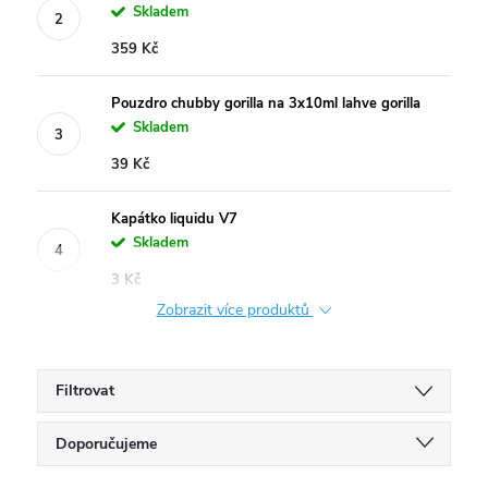
Skladem
359 Kč
Pouzdro chubby gorilla na 3x10ml lahve gorilla
Skladem
39 Kč
Kapátko liquidu V7
Skladem
3 Kč
Zobrazit více produktů
Filtrovat
Ř
Doporučujeme
Nejlevnější