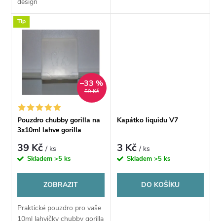
u
design
u
Tip
k
k
t
t
ů
–33 %
ů
59 Kč
Pouzdro chubby gorilla na
Kapátko liquidu V7
3x10ml lahve gorilla
39 Kč
3 Kč
/ ks
/ ks
Skladem
>5 ks
Skladem
>5 ks
ZOBRAZIT
DO KOŠÍKU
Praktické pouzdro pro vaše
10ml lahvičky chubby gorilla