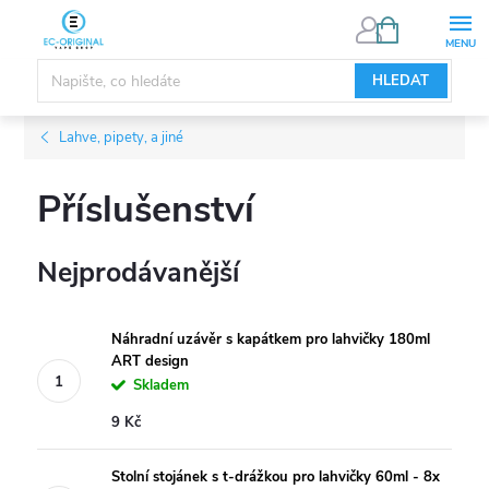
Přejít
NÁKUPNÍ
KOŠÍK
na
obsah
HLEDAT
Lahve, pipety, a jiné
Příslušenství
Nejprodávanější
Náhradní uzávěr s kapátkem pro lahvičky 180ml
ART design
Skladem
9 Kč
Stolní stojánek s t-drážkou pro lahvičky 60ml - 8x