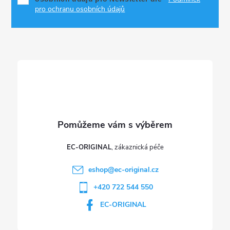
p
a
pro ochranu osobních údajů
r
t
v
í
k
y
v
ý
p
EC-ORIGINAL
i
eshop
@
ec-original.cz
+420 722 544 550
s
EC-ORIGINAL
u