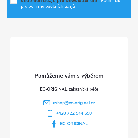
Podmínek
osobních údajů pro Newsletter dle
p
a
pro ochranu osobních údajů
r
t
v
í
k
y
v
ý
p
EC-ORIGINAL
i
eshop
@
ec-original.cz
+420 722 544 550
s
EC-ORIGINAL
u