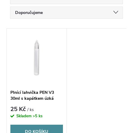
Ř
Doporučujeme
a
Nejlevnější
V
Nejdražší
z
ý
Nejprodávanější
e
p
Abecedně
n
i
í
s
Plnící lahvička PEN V3
p
30ml s kapátkem úzká
p
25 Kč
/ ks
r
Skladem
>5 ks
r
o
DO KOŠÍKU