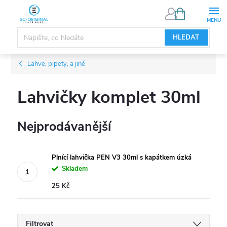
Přejít
NÁKUPNÍ
KOŠÍK
na
obsah
HLEDAT
Lahve, pipety, a jiné
Lahvičky komplet 30ml
Nejprodávanější
Plnící lahvička PEN V3 30ml s kapátkem úzká
Skladem
25 Kč
Filtrovat