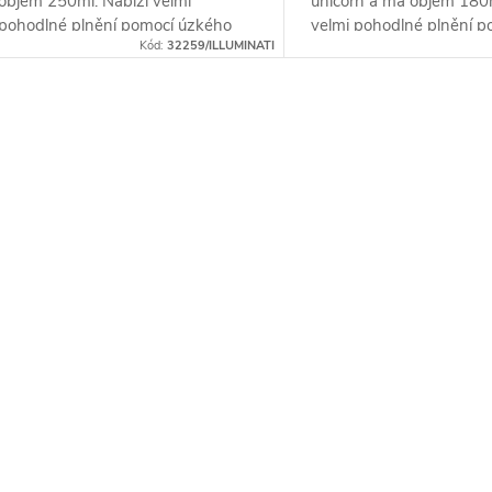
objem 250ml. Nabízí velmi
unicorn a má objem 180m
pohodlné plnění pomocí úzkého
velmi pohodlné plnění p
Kód:
32259/ILLUMINATI
kapátka a snadné míchání náplní
úzkého kapátka a snadn
díky rysce,...
náplní díky...