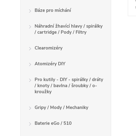
Báze pro míchání
Náhradní žhavící hlavy / spirálky
/ cartridge / Pody / Filtry
O
v
Clearomizéry
l
Atomizéry DIY
á
Pro kutily - DIY - spirálky / dráty
d
/ knoty / bavlna / šroubky / o-
kroužky
a
Gripy / Mody / Mechaniky
c
í
Baterie eGo / 510