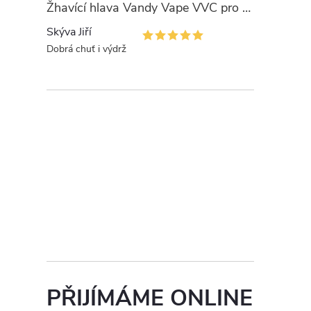
Žhavící hlava Vandy Vape VVC pro PULSE
Skýva Jiří
Dobrá chuť i výdrž
PŘIJÍMÁME ONLINE