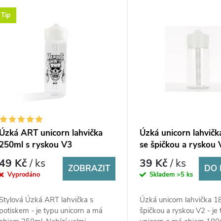
Tip
Úzká ART unicorn lahvička
Úzká unicorn lahvič
250ml s ryskou V3
se špičkou a ryskou 
49 Kč
/ ks
39 Kč
/ ks
ZOBRAZIT
DO 
Vyprodáno
Skladem
>5 ks
Stylová Úzká ART lahvička s
Úzká unicorn lahvička 1
potiskem - je typu unicorn a má
špičkou a ryskou V2 - je