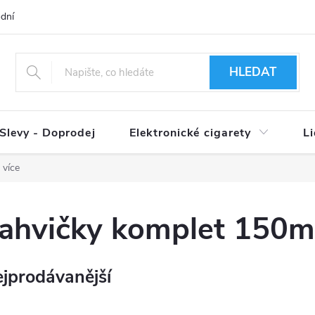
dní podmínky
Ověření věku 18+
Způsoby doručení
Způso
HLEDAT
Slevy - Doprodej
Elektronické cigarety
L
 více
ahvičky komplet 150ml
jprodávanější