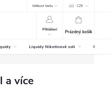
by platby
Reklamační řád
Velikost textu
Vrácení zboží a reklamace
Napi
CZK
NÁKUPNÍ
KOŠÍK
Přihlášení
Prázdný košík
iquidy
Liquidy Nikotinové soli
Příchutě
 a více