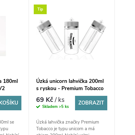
Tip
ka 180ml
Úzká unicorn lahvička 200ml
V2
s ryskou - Premium Tobacco
69 Kč
/ ks
KOŠÍKU
ZOBRAZIT
Skladem
>5 ks
80ml se
Úzká lahvička značky Premium
 typu
Tobacco je typu unicorn a má