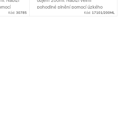
l. Nabízí
objem 200ml. Nabízí velmi
omocí
pohodlné plnění pomocí úzkého
Kód:
30785
Kód:
17101/200ML
é míchání
kapátka a snadné míchání náplní
díky rysce, která je...