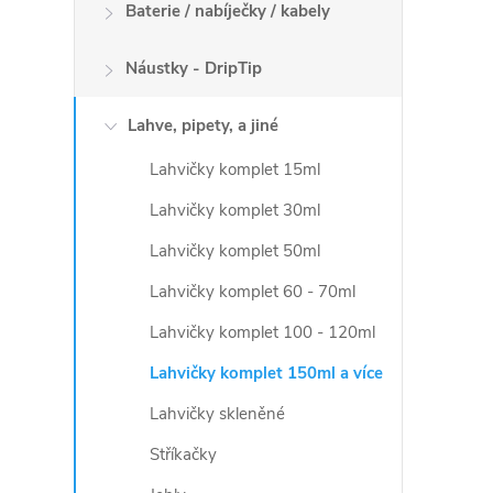
p
Baterie / nabíječky / kabely
r
Náustky - DripTip
v
Lahve, pipety, a jiné
k
Lahvičky komplet 15ml
y
Lahvičky komplet 30ml
v
Lahvičky komplet 50ml
ý
Lahvičky komplet 60 - 70ml
p
Lahvičky komplet 100 - 120ml
i
Lahvičky komplet 150ml a více
s
Lahvičky skleněné
u
Stříkačky