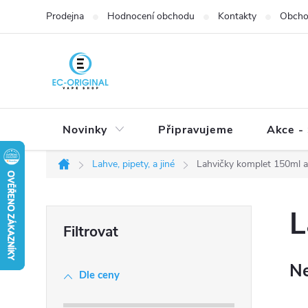
Přejít
Prodejna
Hodnocení obchodu
Kontakty
Obcho
na
obsah
Novinky
Připravujeme
Akce - 
Lahve, pipety, a jiné
Lahvičky komplet 150ml a
Domů
P
L
o
s
Ne
t
Dle ceny
r
a