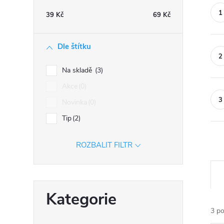
n
39
Kč
69
Kč
n
í
Dle štítku
p
a
Na skladě
3
n
Akce
0
e
Novinka
0
l
Tip
2
ROZBALIT FILTR
Ř
a
Přeskočit
z
Kategorie
kategorie
e
3
po
n