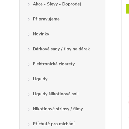
V
Akce - Slevy - Doprodej
í
ý
p
p
Připravujeme
r
i
o
s
Novinky
d
p
u
r
Dárkové sady / tipy na dárek
k
o
t
Elektronické cigarety
d
ů
u
Liquidy
k
t
Liquidy Nikotinové soli
ů
Nikotinové stripsy / filmy
Příchutě pro míchání