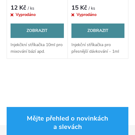
p
p
12 Kč
15 Kč
/ ks
/ ks
r
Vyprodáno
Vyprodáno
r
o
ZOBRAZIT
ZOBRAZIT
o
d
Injekčkní stříkačka 10ml pro
Injekční stříkačka pro
d
mixování bází apd.
přesnější dávkování - 1ml
u
u
k
O
k
v
t
t
l
ů
ů
á
Mějte přehled o novinkách
d
a slevách
Z