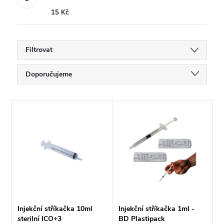
15 Kč
Filtrovat
Ř
Doporučujeme
a
Nejlevnější
V
Nejdražší
z
ý
Nejprodávanější
e
p
Abecedně
n
i
í
s
Injekční stříkačka 10ml
Injekční stříkačka 1ml -
sterilní ICO+3
BD Plastipack