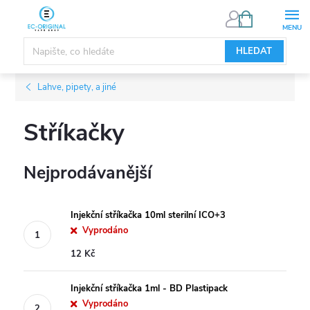
Přejít
NÁKUPNÍ
KOŠÍK
na
obsah
HLEDAT
Lahve, pipety, a jiné
Stříkačky
Nejprodávanější
Injekční stříkačka 10ml sterilní ICO+3
Vyprodáno
12 Kč
Injekční stříkačka 1ml - BD Plastipack
Vyprodáno