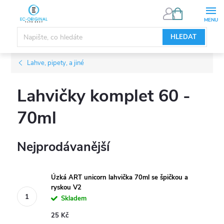
Přejít
NÁKUPNÍ
KOŠÍK
na
obsah
HLEDAT
Lahve, pipety, a jiné
Lahvičky komplet 60 -
70ml
Nejprodávanější
Úzká ART unicorn lahvička 70ml se špičkou a
ryskou V2
Skladem
25 Kč