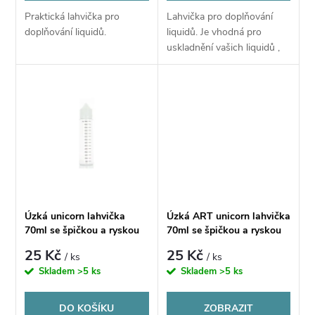
o
d
Praktická lahvička pro
Lahvička pro doplňování
d
doplňování liquidů.
liquidů. Je vhodná pro
u
uskladnění vašich liquidů ,
u
ale díky kapátku lze plnit
atíky.
k
k
t
t
ů
ů
Úzká unicorn lahvička
Úzká ART unicorn lahvička
70ml se špičkou a ryskou
70ml se špičkou a ryskou
V2
V2
25 Kč
25 Kč
/ ks
/ ks
Skladem
>5 ks
Skladem
>5 ks
DO KOŠÍKU
ZOBRAZIT