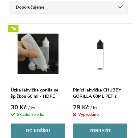
Ř
Doporučujeme
a
Nejlevnější
V
Tip
Nejdražší
z
ý
Nejprodávanější
e
p
Abecedně
n
i
í
s
Úzká láhvička gorilla se
Plnící lahvička CHUBBY
p
špičkou 60 ml - HDPE
GORILLA 60ML PET s
p
kapátkem V3
30 Kč
29 Kč
/ ks
/ ks
r
Skladem
>5 ks
Vyprodáno
r
o
DO KOŠÍKU
ZOBRAZIT