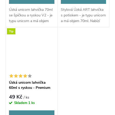
Úzká unicorn lahvička 70ml
Stylová Úzká ART lahvička
se špičkou a ryskou V2 - je
s potiskem - je typu unicorn
typu unicorn a má objem
a má objem 70ml. Nabízí
70ml. Nabízí velmi pohodlné
velmi pohodlné plnění
Tip
plnění pomocí úzkého
pomocí úzkého kapátka a
kapátka a snadné míchání
snadné míchání náplní díky
náplní díky...
rysce, která je...
Úzká unicorn lahvička
60ml s ryskou - Premium
Tobacco
49 Kč
/ ks
Skladem
1 ks