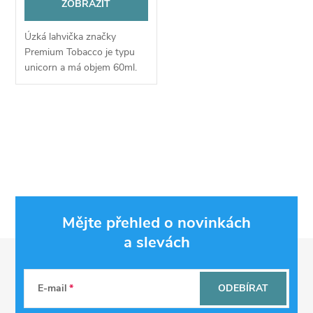
ZOBRAZIT
Úzká lahvička značky
Premium Tobacco je typu
unicorn a má objem 60ml.
Nabízí velmi pohodlné
plnění pomocí úzkého
kapátka a snadné míchání
O
náplní díky rysce, která je...
v
l
á
Mějte přehled o novinkách
d
a slevách
Z
a
á
c
E-mail
ODEBÍRAT