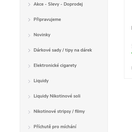
k
Akce - Slevy - Doprodej
o
t
d
ů
Připravujeme
u
k
Novinky
t
ů
Dárkové sady / tipy na dárek
Elektronické cigarety
Liquidy
Liquidy Nikotinové soli
O
v
Nikotinové stripsy / filmy
l
Příchutě pro míchání