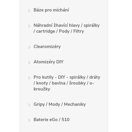
á
Báze pro míchání
d
Náhradní žhavící hlavy / spirálky
a
/ cartridge / Pody / Filtry
c
Clearomizéry
í
Atomizéry DIY
p
r
Pro kutily - DIY - spirálky / dráty
/ knoty / bavlna / šroubky / o-
v
kroužky
k
Gripy / Mody / Mechaniky
y
Baterie eGo / 510
v