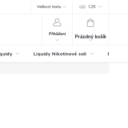
by platby
Reklamační řád
Velikost textu
Vrácení zboží a reklamace
Napi
CZK
NÁKUPNÍ
KOŠÍK
Přihlášení
Prázdný košík
iquidy
Liquidy Nikotinové soli
Příchutě