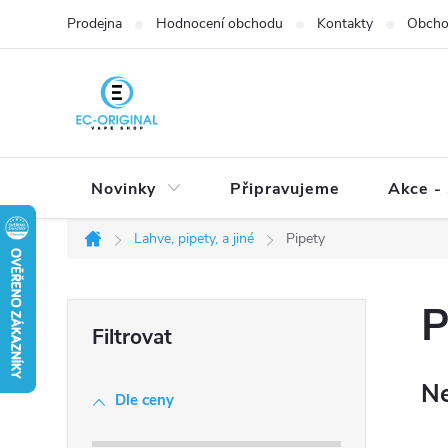
Přejít
Prodejna
Hodnocení obchodu
Kontakty
Obcho
na
obsah
Novinky
Připravujeme
Akce - 
Lahve, pipety, a jiné
Pipety
Domů
P
P
o
s
Ne
t
Dle ceny
r
a