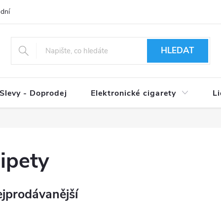
dní podmínky
Ověření věku 18+
Způsoby doručení
Způso
HLEDAT
Slevy - Doprodej
Elektronické cigarety
L
ipety
jprodávanější