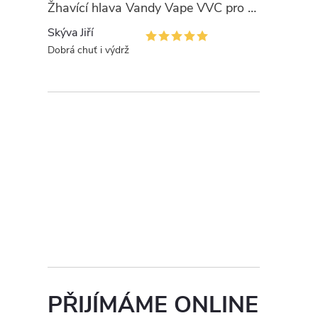
Žhavící hlava Vandy Vape VVC pro PULSE
Skýva Jiří
Dobrá chuť i výdrž
PŘIJÍMÁME ONLINE