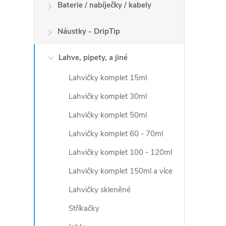
ý
Baterie / nabíječky / kabely
p
Náustky - DripTip
i
Lahve, pipety, a jiné
s
Lahvičky komplet 15ml
u
Lahvičky komplet 30ml
Lahvičky komplet 50ml
Lahvičky komplet 60 - 70ml
Lahvičky komplet 100 - 120ml
Lahvičky komplet 150ml a více
Lahvičky skleněné
Stříkačky