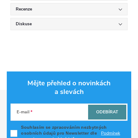
Recenze
Diskuse
Mějte přehled o novinkách
a slevách
Z
á
E-mail
ODEBÍRAT
p
Souhlasím se zpracováním nezbytných
Podmínek
osobních údajů pro Newsletter dle