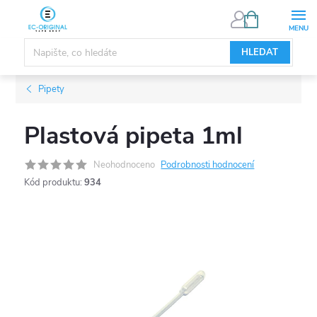
Přejít
NÁKUPNÍ
KOŠÍK
na
obsah
HLEDAT
Pipety
Plastová pipeta 1ml
Neohodnoceno
Podrobnosti hodnocení
Kód produktu:
934