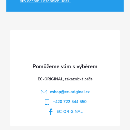
a
pro ochranu osobních údajů
t
í
EC-ORIGINAL
eshop
@
ec-original.cz
+420 722 544 550
EC-ORIGINAL