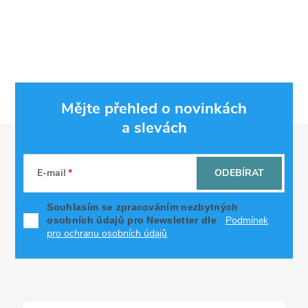
Mějte přehled o novinkách
a slevách
Z
á
E-mail
ODEBÍRAT
p
Souhlasím se zpracováním nezbytných
Podmínek
osobních údajů pro Newsletter dle
a
pro ochranu osobních údajů
t