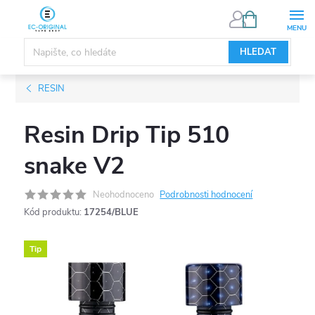
Přejít
NÁKUPNÍ
KOŠÍK
na
obsah
HLEDAT
RESIN
Resin Drip Tip 510
snake V2
Neohodnoceno
Podrobnosti hodnocení
Kód produktu:
17254/BLUE
Tip