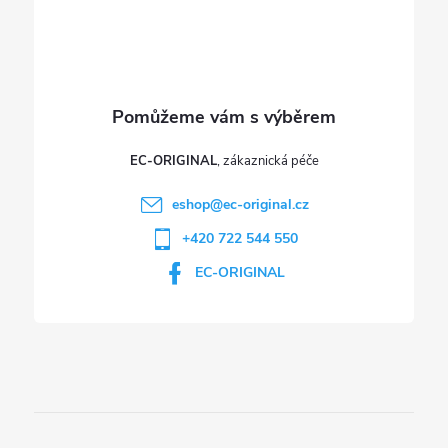
í
EC-ORIGINAL
eshop
@
ec-original.cz
+420 722 544 550
EC-ORIGINAL