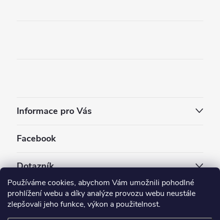
Informace pro Vás
Facebook
Dotazník
Používáme cookies, abychom Vám umožnili pohodlné
Jaký styl vapování vám vyhovuje ?
prohlížení webu a díky analýze provozu webu neustále
zlepšovali jeho funkce, výkon a použitelnost.
Počet hlasů:
3909