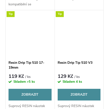
kompatibilní se
stejnojmenným
Tip
Tip
clearomizérem ve verzi 2 ml
a 4 ml.
Resin Drip Tip 510 17-
Resin Drip Tip 510 V3
19mm
119 Kč
129 Kč
/ ks
/ ks
Skladem
>5 ks
Skladem
4 ks
ZOBRAZIT
ZOBRAZIT
Suprový RESIN náustek
Suprový RESIN náustek