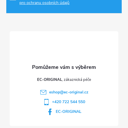
p
a
pro ochranu osobních údajů
r
t
v
í
k
y
v
ý
p
EC-ORIGINAL
i
eshop
@
ec-original.cz
+420 722 544 550
s
EC-ORIGINAL
u