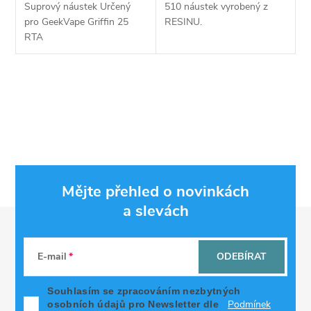
Suprový náustek Určený
510 náustek vyrobený z
pro GeekVape Griffin 25
RESINU.
RTA
O
v
l
á
Mějte přehled o novinkách
d
a slevách
Z
a
á
c
E-mail
ODEBÍRAT
p
í
Souhlasím se zpracováním nezbytných
Podmínek
osobních údajů pro Newsletter dle