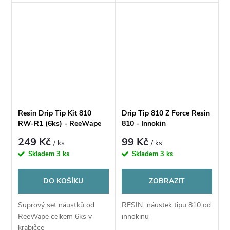
příjemný do úst. Snadno se
dá vyčistit. Je vhodný pro
atomizér s 510 standardem.
Resin Drip Tip Kit 810
Drip Tip 810 Z Force Resin
RW-R1 (6ks) - ReeWape
810 - Innokin
249 Kč
99 Kč
/ ks
/ ks
Skladem
3 ks
Skladem
3 ks
DO KOŠÍKU
ZOBRAZIT
Suprový set náustků od
RESIN náustek tipu 810 od
ReeWape celkem 6ks v
innokinu
krabičce