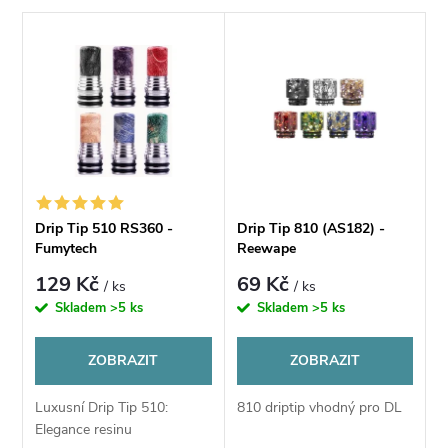
a
V
Nejdražší
z
ý
Nejprodávanější
e
p
Abecedně
n
i
í
s
Drip Tip 510 RS360 -
Drip Tip 810 (AS182) -
p
Fumytech
Reewape
p
129 Kč
69 Kč
/ ks
/ ks
r
Skladem
>5 ks
Skladem
>5 ks
r
o
ZOBRAZIT
ZOBRAZIT
o
d
Luxusní Drip Tip 510:
810 driptip vhodný pro DL
d
Elegance resinu