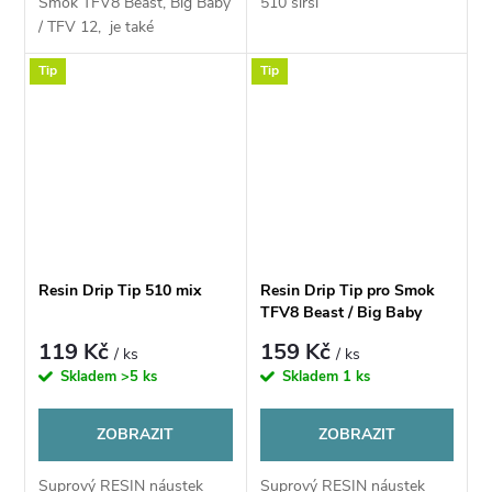
Smok TFV8 Beast, Big Baby
510 širší
/ TFV 12, je také
kompatibilní s Griffin 25 a
Tip
Tip
další zde neuvedené se
spodním průměrem
12,5mm
Resin Drip Tip 510 mix
Resin Drip Tip pro Smok
TFV8 Beast / Big Baby
119 Kč
159 Kč
/ ks
/ ks
Skladem
>5 ks
Skladem
1 ks
ZOBRAZIT
ZOBRAZIT
Suprový RESIN náustek
Suprový RESIN náustek