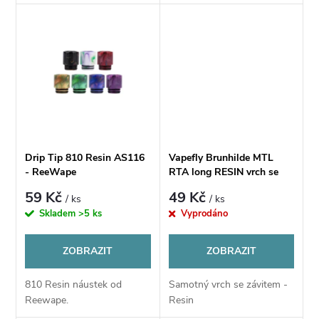
u
u
k
k
t
t
ů
ů
Drip Tip 810 Resin AS116
Vapefly Brunhilde MTL
- ReeWape
RTA long RESIN vrch se
závitem
59 Kč
49 Kč
/ ks
/ ks
Skladem
>5 ks
Vyprodáno
ZOBRAZIT
ZOBRAZIT
810 Resin náustek od
Samotný vrch se závitem -
Reewape.
Resin