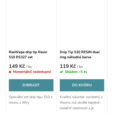
ReeWape drip tip Resin
Drip Tip 510 RESIN dual
510 RS327 set
ring náhodná barva
149 Kč
119 Kč
/ ks
/ ks
Momentálně nedostupné
Skladem
>5 ks
ZOBRAZIT
DO KOŠÍKU
Speciální set drip tipu 510 z
Kvalitní náustek vyrobený z
resinu s filtry
Resinu má skvělé tepelně-
izolační vlastnosti a je