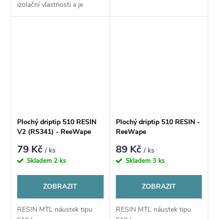
izolační vlastnosti a je
příjemný do úst. Snadno se
dá vyčistit. Je vhodný pro
atomizér s 510
standardem....
Plochý driptip 510 RESIN
Plochý driptip 510 RESIN -
V2 (RS341) - ReeWape
ReeWape
79 Kč
89 Kč
/ ks
/ ks
Skladem
2 ks
Skladem
3 ks
ZOBRAZIT
ZOBRAZIT
RESIN MTL náustek tipu
RESIN MTL náustek tipu