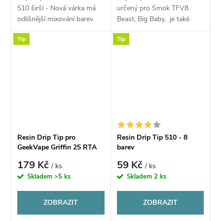
510 širší - Nová várka má
určený pro Smok TFV8
odlišnější mixování barev
Beast, Big Baby, je také
kompatibilní s Griffin 25 a
Tip
Tip
další zde neuvedené se
spodním průměrem
12,5mm
Resin Drip Tip pro
Resin Drip Tip 510 - 8
GeekVape Griffin 25 RTA
barev
179 Kč
59 Kč
/ ks
/ ks
Skladem
>5 ks
Skladem
2 ks
ZOBRAZIT
ZOBRAZIT