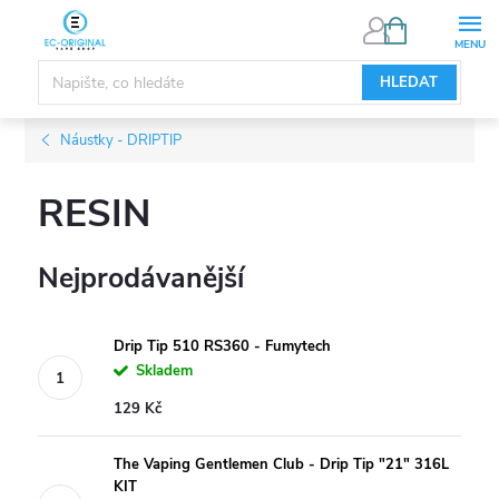
Přejít
NÁKUPNÍ
KOŠÍK
na
obsah
HLEDAT
Náustky - DRIPTIP
RESIN
Nejprodávanější
Drip Tip 510 RS360 - Fumytech
Skladem
129 Kč
The Vaping Gentlemen Club - Drip Tip "21" 316L
KIT