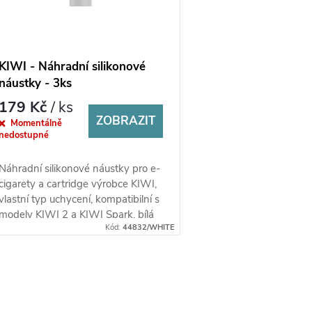
KIWI - Náhradní silikonové
náustky - 3ks
179 Kč
/ ks
ZOBRAZIT
Momentálně
nedostupné
Náhradní silikonové náustky pro e-
cigarety a cartridge výrobce KIWI,
vlastní typ uchycení, kompatibilní s
modely KIWI 2 a KIWI Spark, bílá
Kód:
44832/WHITE
barva, balení 3 ks.