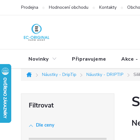
Přejít
Prodejna
Hodnocení obchodu
Kontakty
Obcho
na
obsah
Novinky
Připravujeme
Akce - 
Náustky - DripTip
Náustky - DRIPTIP
Sil
Domů
P
S
o
s
Ne
t
Dle ceny
r
a