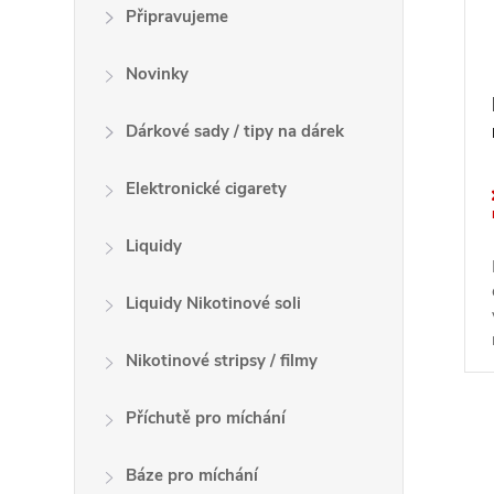
k
Připravujeme
o
t
d
ů
Novinky
u
k
Dárkové sady / tipy na dárek
t
ů
Elektronické cigarety
Liquidy
Liquidy Nikotinové soli
Nikotinové stripsy / filmy
Příchutě pro míchání
O
Báze pro míchání