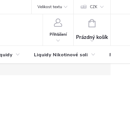
by platby
Reklamační řád
Velikost textu
Vrácení zboží a reklamace
Napi
CZK
NÁKUPNÍ
KOŠÍK
Přihlášení
Prázdný košík
iquidy
Liquidy Nikotinové soli
Příchutě