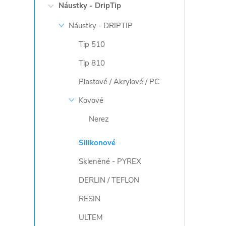
y
Náustky - DripTip
v
Náustky - DRIPTIP
ý
Tip 510
p
Tip 810
Plastové / Akrylové / PC
i
Kovové
s
Nerez
u
Silikonové
Skleněné - PYREX
DERLIN / TEFLON
RESIN
ULTEM