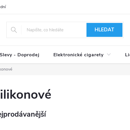
dní podmínky
Ověření věku 18+
Způsoby doručení
Způso
HLEDAT
Slevy - Doprodej
Elektronické cigarety
L
ikonové
ilikonové
jprodávanější