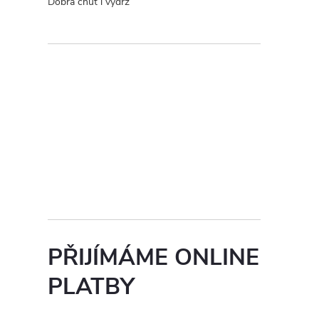
Dobrá chuť i výdrž
PŘIJÍMÁME ONLINE
PLATBY