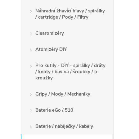
v
Náhradní žhavící hlavy / spirálky
l
/ cartridge / Pody / Filtry
á
Clearomizéry
d
Atomizéry DIY
a
c
Pro kutily - DIY - spirálky / dráty
/ knoty / bavlna / šroubky / o-
í
kroužky
p
Gripy / Mody / Mechaniky
r
Baterie eGo / 510
v
k
Baterie / nabíječky / kabely