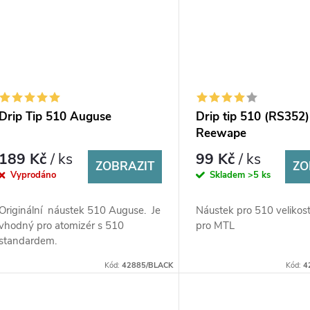
Drip Tip 510 Auguse
Drip tip 510 (RS352)
Reewape
189 Kč
/ ks
99 Kč
/ ks
ZOBRAZIT
ZO
Vyprodáno
Skladem
>5 ks
Originální náustek 510 Auguse. Je
Náustek pro 510 velikos
vhodný pro atomizér s 510
pro MTL
standardem.
Kód:
42885/BLACK
Kód:
4