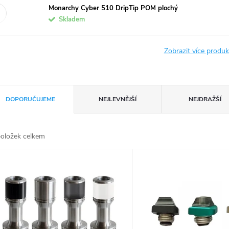
Monarchy Cyber 510 DripTip POM plochý
Skladem
Zobrazit více produ
DOPORUČUJEME
NEJLEVNĚJŠÍ
NEJDRAŽŠÍ
oložek celkem