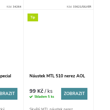
Kód:
34264
Kód:
33621/SILVER
Tip
pecial
Náustek MTL 510 nerez AOL
99 Kč
/ ks
BRAZIT
ZOBRAZIT
Skladem
5 ks
zký
Skvělý MTL náustek nerez