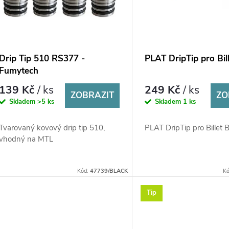
Drip Tip 510 RS377 -
PLAT DripTip pro Bil
Fumytech
139 Kč
/ ks
249 Kč
/ ks
ZOBRAZIT
ZO
Skladem
>5 ks
Skladem
1 ks
Tvarovaný kovový drip tip 510,
PLAT DripTip pro Billet 
vhodný na MTL
Kód:
47739/BLACK
K
Tip