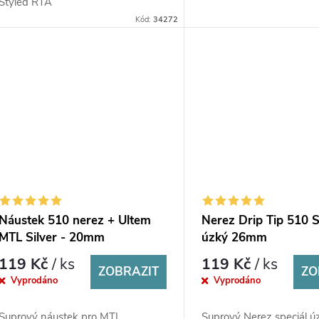
Styled RTA
Kód:
34272
Náustek 510 nerez + Ultem
Nerez Drip Tip 510 S
MTL Silver - 20mm
úzký 26mm
119 Kč
/ ks
119 Kč
/ ks
ZOBRAZIT
ZO
Vyprodáno
Vyprodáno
Suprový náustek pro MTL
Suprový Nerez speciál ú