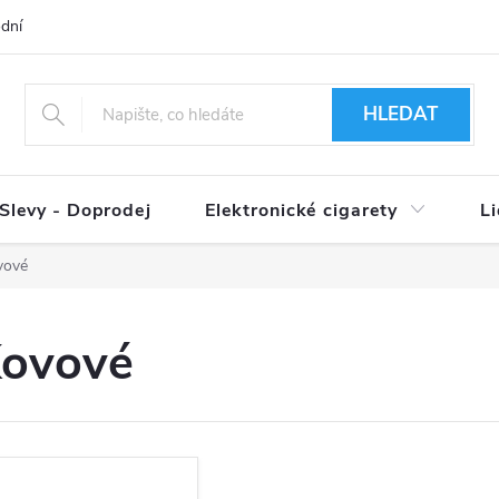
dní podmínky
Ověření věku 18+
Způsoby doručení
Způso
HLEDAT
Slevy - Doprodej
Elektronické cigarety
L
vové
ovové