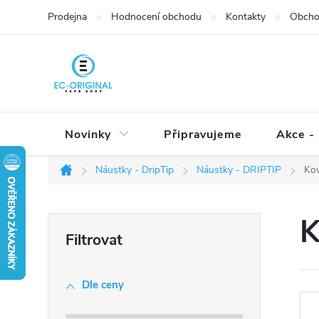
Přejít
Prodejna
Hodnocení obchodu
Kontakty
Obcho
na
obsah
Novinky
Připravujeme
Akce - 
Náustky - DripTip
Náustky - DRIPTIP
Ko
Domů
P
K
o
s
t
Dle ceny
r
a