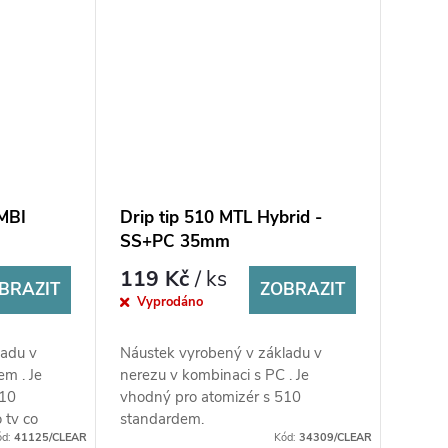
OMBI
Drip tip 510 MTL Hybrid -
SS+PC 35mm
119 Kč
/ ks
BRAZIT
ZOBRAZIT
Vyprodáno
ladu v
Náustek vyrobený v základu v
m . Je
nerezu v kombinaci s PC . Je
810
vhodný pro atomizér s 510
 ty co
standardem.
ód:
41125/CLEAR
Kód:
34309/CLEAR
o náustek