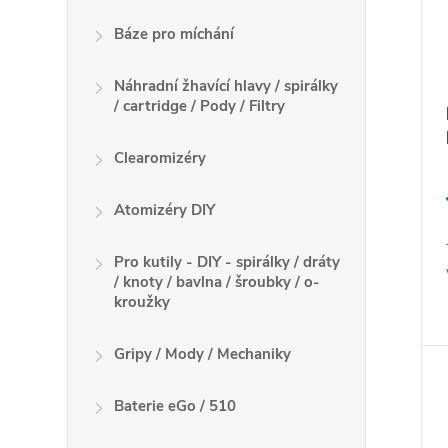
u
r
k
Báze pro míchání
o
t
d
ů
Náhradní žhavící hlavy / spirálky
u
/ cartridge / Pody / Filtry
k
t
Clearomizéry
ů
Atomizéry DIY
Pro kutily - DIY - spirálky / dráty
/ knoty / bavlna / šroubky / o-
kroužky
Gripy / Mody / Mechaniky
Baterie eGo / 510