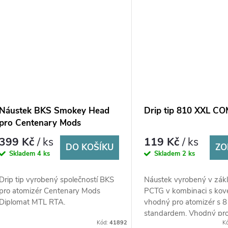
Náustek BKS Smokey Head
Drip tip 810 XXL C
pro Centenary Mods
Diplomat MTL RTA - Mirror
399 Kč
/ ks
119 Kč
/ ks
Polished
DO KOŠÍKU
ZO
Skladem
4 ks
Skladem
2 ks
Drip tip vyrobený společností BKS
Náustek vyrobený v zák
pro atomizér Centenary Mods
PCTG v kombinaci s kove
Diplomat MTL RTA.
vhodný pro atomizér s 
standardem. Vhodný pro
Kód:
41892
K
chtějí z 810 průměru pr