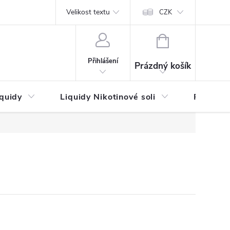
by platby
Reklamační řád
Velikost textu
Vrácení zboží a reklamace
Napi
CZK
NÁKUPNÍ
KOŠÍK
Přihlášení
Prázdný košík
iquidy
Liquidy Nikotinové soli
Příchutě