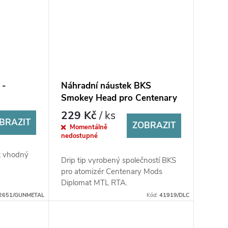
 -
Náhradní náustek BKS
Smokey Head pro Centenary
Mods Diplomat MTL RTA
229 Kč
/ ks
BRAZIT
ZOBRAZIT
Momentálně
nedostupné
t vhodný
Drip tip vyrobený společností BKS
pro atomizér Centenary Mods
Diplomat MTL RTA.
2651/GUNMETAL
Kód:
41919/DLC