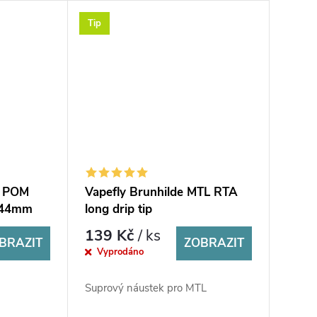
Tip
+ POM
Vapefly Brunhilde MTL RTA
- 44mm
long drip tip
139 Kč
/ ks
BRAZIT
ZOBRAZIT
Vyprodáno
Suprový náustek pro MTL