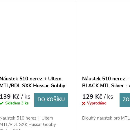
vytvořit RDL náustek
Náustek 510 nerez + Ultem
Náustek 510 nerez 
MTL/RDL SXK Hussar Gobby
BLACK MTL Silver 
Styled RTA
139 Kč
/ ks
129 Kč
/ ks
DO KOŠÍKU
ZO
Skladem
3 ks
Vyprodáno
Náustek 510 nerez + Ultem
Dlouhý náustek pro MTL
MTL/RDL SXK Hussar Gobby