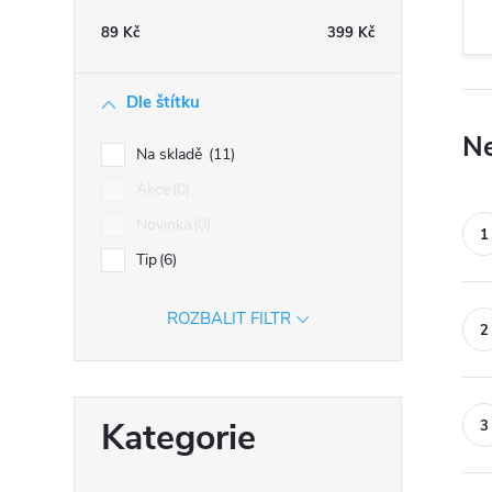
n
89
Kč
399
Kč
n
í
Dle štítku
p
Ne
a
Na skladě
11
n
Akce
0
e
Novinka
0
l
Tip
6
ROZBALIT FILTR
Přeskočit
Kategorie
kategorie