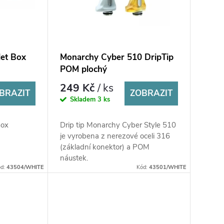
let Box
Monarchy Cyber 510 DripTip
POM plochý
249 Kč
/ ks
BRAZIT
ZOBRAZIT
Skladem
3 ks
Box
Drip tip Monarchy Cyber ​​​​Style 510
je vyrobena z nerezové oceli 316
(základní konektor) a POM
náustek.
ód:
43504/WHITE
Kód:
43501/WHITE