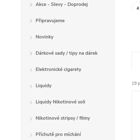
Akce - Slevy - Doprodej
Připravujeme
Novinky
Dárkové sady / tipy na dárek
Ř
a
Elektronické cigarety
z
e
19
p
Liquidy
n
V
í
Liquidy Nikotinové soli
ý
p
p
r
Nikotinové stripsy / filmy
i
o
s
d
Příchutě pro míchání
p