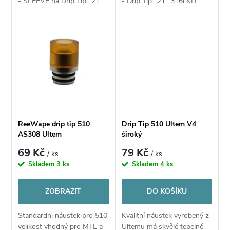
d
- SLEEVE na Drip Tip "21"
- Drip Tip "21" 316l KIT
u
u
k
k
t
t
ů
ů
ReeWape drip tip 510
Drip Tip 510 Ultem V4
AS308 Ultem
široký
69 Kč
79 Kč
/ ks
/ ks
Skladem
3 ks
Skladem
4 ks
ZOBRAZIT
DO KOŠÍKU
Standardni náustek pro 510
Kvalitní náustek vyrobený z
velikost vhodný pro MTL a
Ultemu má skvělé tepelně-