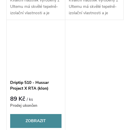
Kvalitní náustek vyrobený z
Kvalitní náustek vyrobený z
Ultemu má skvělé tepelně-
Ultemu má skvělé tepelně-
izolační vlastnosti a je
izolační vlastnosti a je
příjemný do úst. Snadno se
příjemný do úst. Snadno se
dá vyčistit. Je vhodný pro
dá vyčistit. Je vhodný pro
atomizér s 510 standardem.
atomizér s 510 standardem.
Driptip 510 - Hussar
Project X RTA (klon)
89 Kč
/ ks
Prodej ukončen
ZOBRAZIT