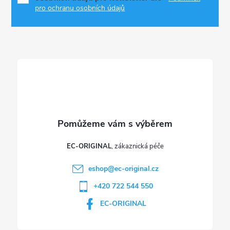
p
a
pro ochranu osobních údajů
r
t
v
í
k
y
v
ý
p
EC-ORIGINAL
i
eshop
@
ec-original.cz
+420 722 544 550
s
EC-ORIGINAL
u