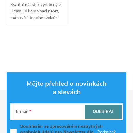
Kvalitní náustek vyrobený z
Ultemu v kombinaci nerez,
má skvělé tepelně-izolační
vlastnosti a je příjemný do
úst. Snadno se dá vyčistit.
Je vhodný pro atomizér s
O
510...
v
l
á
Mějte přehled o novinkách
d
a slevách
Z
a
á
c
E-mail
ODEBÍRAT
p
í
Souhlasím se zpracováním nezbytných
Podmínek
osobních údajů pro Newsletter dle