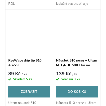
RDL
izolační vlastnosti a je
příjemný do úst. Snadno se
dá vyčistit. Je vhodný pro
atomizér s 510 standardem.
ReeWape drip tip 510
Náustek 510 nerez + Ultem
AS279
MTL/RDL SXK Hussar
Gobby Styled RTA
89 Kč
139 Kč
/ ks
/ ks
Skladem
5 ks
Skladem
3 ks
ZOBRAZIT
DO KOŠÍKU
Ultem naustek 510
Náustek 510 nerez + Ultem