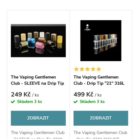
a
Nejlevnější
V
Nejdražší
z
ý
Nejprodávanější
e
p
Abecedně
n
i
í
s
The Vaping Gentlemen
The Vaping Gentlemen
p
Club - SLEEVE na Drip Tip
Club - Drip Tip "21" 316L
p
"21"
KIT
249 Kč
499 Kč
/ ks
/ ks
r
Skladem
3 ks
Skladem
3 ks
r
o
ZOBRAZIT
ZOBRAZIT
o
d
The Vaping Gentlemen Club
The Vaping Gentlemen Club