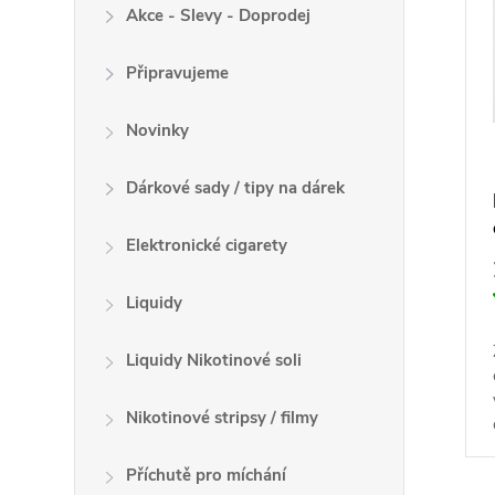
i
o
Akce - Slevy - Doprodej
s
d
p
u
Připravujeme
r
k
o
Novinky
t
d
ů
u
Dárkové sady / tipy na dárek
k
t
Elektronické cigarety
ů
Liquidy
Liquidy Nikotinové soli
Nikotinové stripsy / filmy
Příchutě pro míchání