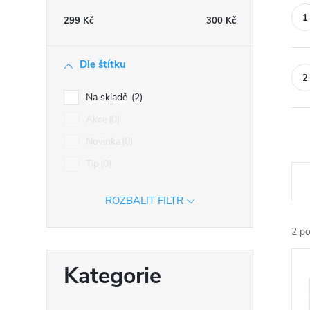
n
299
Kč
300
Kč
n
í
Dle štítku
p
a
Na skladě
2
n
Akce
0
e
Novinka
0
l
Tip
0
Ř
a
ROZBALIT FILTR
z
e
2
po
n
V
Přeskočit
í
Kategorie
ý
kategorie
p
p
r