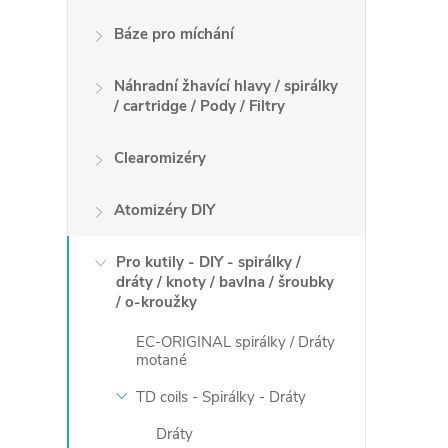
O
Báze pro míchání
v
Náhradní žhavící hlavy / spirálky
/ cartridge / Pody / Filtry
l
á
Clearomizéry
d
Atomizéry DIY
a
Pro kutily - DIY - spirálky /
c
dráty / knoty / bavlna / šroubky
/ o-kroužky
í
EC-ORIGINAL spirálky / Dráty
p
motané
TD coils - Spirálky - Dráty
r
Dráty