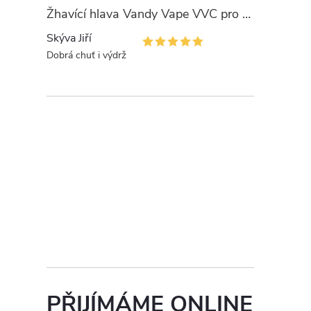
Žhavící hlava Vandy Vape VVC pro PULSE
Skýva Jiří
Dobrá chuť i výdrž
PŘIJÍMÁME ONLINE