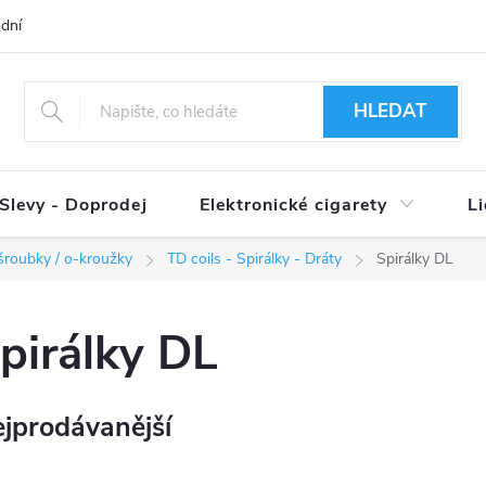
dní podmínky
Ověření věku 18+
Způsoby doručení
Způso
HLEDAT
Slevy - Doprodej
Elektronické cigarety
L
/ šroubky / o-kroužky
TD coils - Spirálky - Dráty
Spirálky DL
pirálky DL
jprodávanější