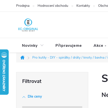
Přejít
Prodejna
Hodnocení obchodu
Kontakty
Obcho
na
obsah
Novinky
Připravujeme
Akce - 
Pro kutily - DIY - spirálky / dráty / knoty / bavlna 
Domů
P
S
o
s
Ne
t
Dle ceny
r
a