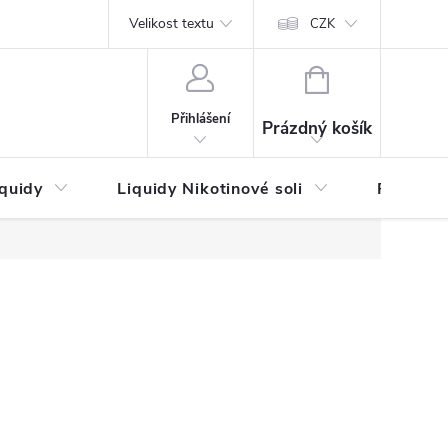
by platby
Reklamační řád
Velikost textu
Vrácení zboží a reklamace
Napi
CZK
NÁKUPNÍ
KOŠÍK
Přihlášení
Prázdný košík
iquidy
Liquidy Nikotinové soli
Příchutě