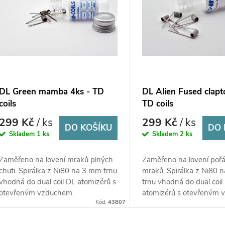
DL Green mamba 4ks - TD
DL Alien Fused clapt
coils
TD coils
299 Kč
/ ks
299 Kč
/ ks
DO KOŠÍKU
DO 
Skladem
1 ks
Skladem
2 ks
Zaměřeno na lovení mraků plných
Zaměřeno na lovení poř
chuti. Spirálka z Ni80 na 3 mm trnu
mraků. Spirálka z Ni80 
vhodná do dual coil DL atomizérů s
trnu vhodná do dual coil
otevřeným vzduchem.
atomizérů s otevřeným 
Kód:
43807