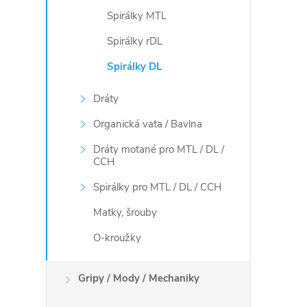
v
Spirálky MTL
k
Spirálky rDL
y
Spirálky DL
v
Dráty
ý
Organická vata / Bavlna
p
Dráty motané pro MTL / DL /
CCH
i
Spirálky pro MTL / DL / CCH
s
Matky, šrouby
u
O-kroužky
Gripy / Mody / Mechaniky