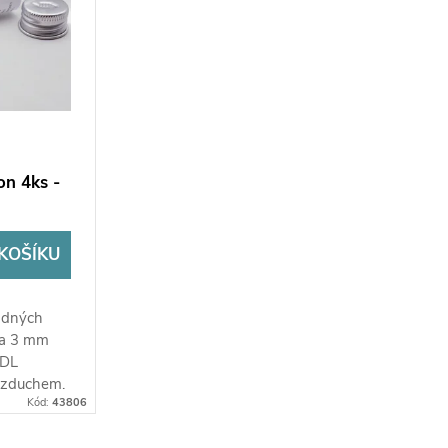
on 4ks -
KOŠÍKU
ádných
na 3 mm
 DL
vzduchem.
Kód:
43806