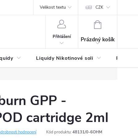
by platby
Reklamační řád
Velikost textu
Vrácení zboží a reklamace
Napi
CZK
NÁKUPNÍ
KOŠÍK
Přihlášení
Prázdný košík
iquidy
Liquidy Nikotinové soli
Příchutě
iburn GPP -
POD cartridge 2ml
drobnosti hodnocení
Kód produktu:
48131/0-6OHM