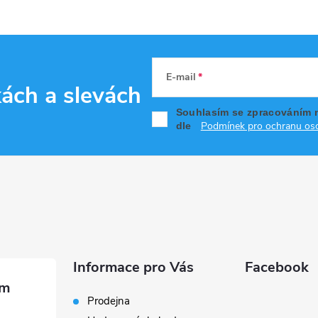
E-mail
kách
a slevách
Souhlasím se zpracováním 
Podmínek pro ochranu oso
dle
Informace pro Vás
Facebook
Prodejna