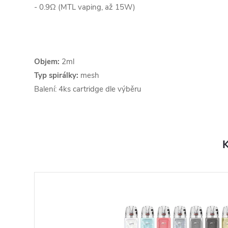
- 0.9Ω (MTL vaping, až 15W)
Objem:
2ml
Typ spirálky:
mesh
Balení: 4ks cartridge dle výběru
K