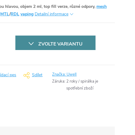
u hlavou, objem 2 ml, top fill verze, různé odpory,
mesh
o
MTL
/
RDL
vaping
Detailní informace
ZVOLTE VARIANTU
Značka:
Uwell
ídací pes
Sdílet
Záruka
:
2 roky / spirálka je
spotřební zboží