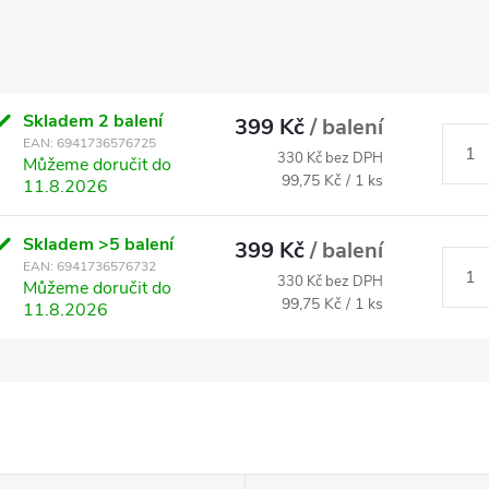
Skladem
2 balení
399 Kč
/ balení
EAN:
6941736576725
330 Kč bez DPH
Můžeme doručit do
Měrná
99,75 Kč / 1 ks
11.8.2026
cena:
Skladem
>5 balení
399 Kč
/ balení
EAN:
6941736576732
330 Kč bez DPH
Můžeme doručit do
Měrná
99,75 Kč / 1 ks
11.8.2026
cena: