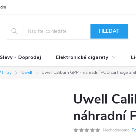
dní podmínky
Ověření věku 18+
Způsoby doručení
Způso
HLEDAT
Slevy - Doprodej
Elektronické cigarety
L
 Filtry
Uwell
Uwell Caliburn GPP - náhradní POD cartridge 2ml
Uwell Cal
náhradní 
Neohodnoceno
Po