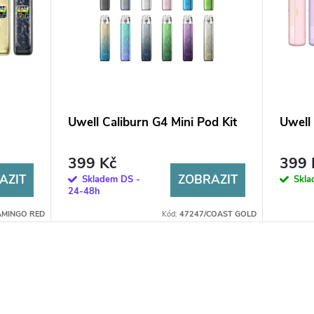
Uwell Caliburn G4 Mini Pod Kit
Uwell 
399 Kč
399 
AZIT
ZOBRAZIT
Skladem DS -
Skl
24-48h
AMINGO RED
Kód:
47247/COAST GOLD