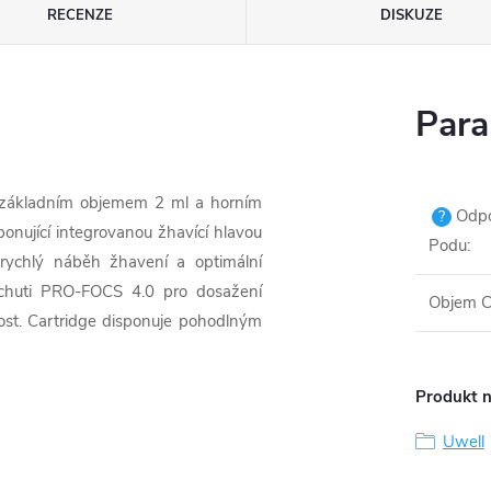
RECENZE
DISKUZE
Para
 základním objemem 2 ml a horním
Odpor
?
onující integrovanou žhavící hlavou
Podu
:
 rychlý náběh žhavení a optimální
 chuti PRO-FOCS 4.0 pro dosažení
Objem C
ost. Cartridge disponuje pohodlným
Produkt n
Uwell