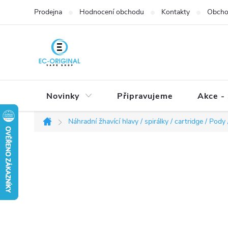
Přejít
Prodejna
Hodnocení obchodu
Kontakty
Obcho
na
obsah
Novinky
Připravujeme
Akce - 
Náhradní žhavící hlavy / spirálky / cartridge / Pody /
Domů