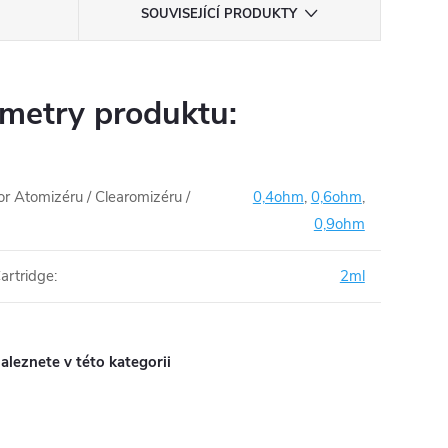
SOUVISEJÍCÍ PRODUKTY
metry produktu:
 Atomizéru / Clearomizéru /
0,4ohm
,
0,6ohm
,
0,9ohm
artridge
:
2ml
aleznete v této kategorii