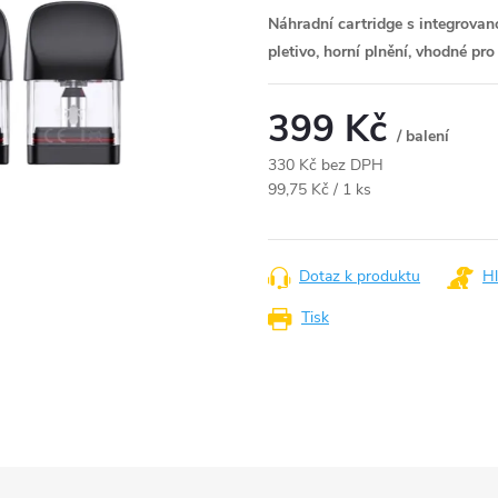
Náhradní cartridge s integrovano
pletivo, horní plnění, vhodné pr
399 Kč
/ balení
330 Kč bez DPH
Měrná
99,75 Kč / 1 ks
cena:
Dotaz k produktu
Hl
Tisk