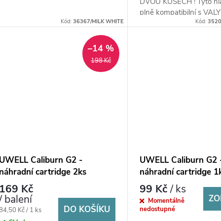
DVOU KUSECH ! Tyto hla
plně kompatibilní s VA
Kód:
36367/MILK WHITE
Kód:
3520
–14 %
198 Kč
UWELL Caliburn G2 -
UWELL Caliburn G2 
náhradní cartridge 2ks
náhradní cartridge 1
169 Kč
99 Kč
/ ks
/ balení
ZO
Momentálně
DO KOŠÍKU
nedostupné
Měrná
84,50 Kč / 1 ks