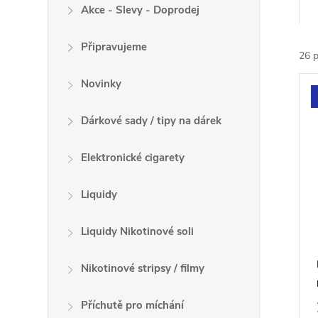
a
Akce - Slevy - Doprodej
z
Připravujeme
e
26
p
n
V
Novinky
í
ý
p
p
Dárkové sady / tipy na dárek
r
i
o
s
Elektronické cigarety
d
p
u
r
Liquidy
k
o
t
Liquidy Nikotinové soli
d
ů
u
Nikotinové stripsy / filmy
k
t
Příchutě pro míchání
ů