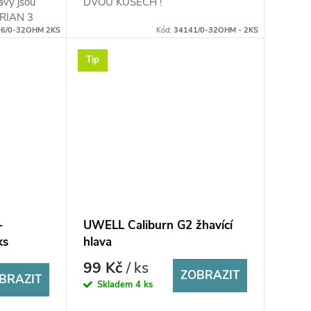
vy jsou
DVOU KUSECH !
LYRIAN 3
6/0-32OHM 2KS
Kód:
34141/0-32OHM - 2KS
Tip
-
UWELL Caliburn G2 žhavící
ks
hlava
99 Kč
/ ks
ZOBRAZIT
BRAZIT
Skladem
4 ks