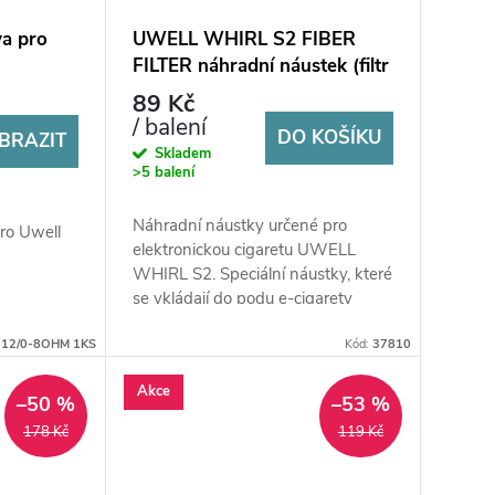
va pro
UWELL WHIRL S2 FIBER
FILTER náhradní náustek (filtr
styl)
89 Kč
/ balení
DO KOŠÍKU
BRAZIT
Skladem
>5 balení
Náhradní náustky určené pro
pro Uwell
elektronickou cigaretu UWELL
WHIRL S2. Speciální náustky, které
se vkládají do podu e-cigarety
UWELL WHIRL S2.
12/0-8OHM 1KS
Kód:
37810
Akce
–50 %
–53 %
178 Kč
119 Kč