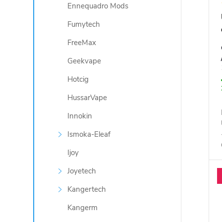
Ennequadro Mods
Fumytech
FreeMax
Geekvape
Hotcig
HussarVape
Innokin
Ismoka-Eleaf
Ijoy
Joyetech
Kangertech
Kangerm