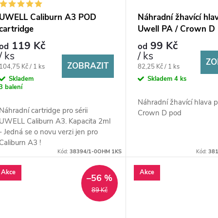
UWELL Caliburn A3 POD
Náhradní žhavící hla
cartridge
Uwell PA / Crown D
119 Kč
99 Kč
od
od
/ ks
/ ks
ZO
ZOBRAZIT
Měrná
Měrná
104,75 Kč / 1 ks
82,25 Kč / 1 ks
cena:
cena:
Skladem
Skladem
4 ks
3 balení
Náhradní žhavící hlava 
Náhradní cartridge pro sérii
Crown D pod
UWELL Caliburn A3. Kapacita 2ml
- Jedná se o novu verzi jen pro
Caliburn A3 !
Kód:
38394/1-0OHM 1KS
Kód:
381
Akce
Akce
–56 %
89 Kč