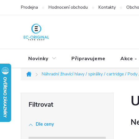
Přejít
Prodejna
Hodnocení obchodu
Kontakty
Obcho
na
obsah
Novinky
Připravujeme
Akce - 
Náhradní žhavící hlavy / spirálky / cartridge / Pody /
Domů
P
U
o
s
Ne
t
Dle ceny
r
a