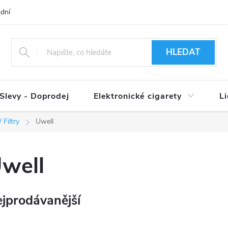
dní podmínky
Ověření věku 18+
Způsoby doručení
Způso
HLEDAT
Slevy - Doprodej
Elektronické cigarety
L
 Filtry
Uwell
well
jprodávanější