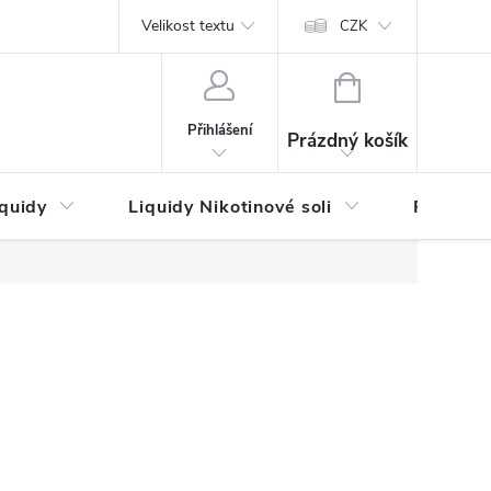
by platby
Reklamační řád
Velikost textu
Vrácení zboží a reklamace
Napi
CZK
NÁKUPNÍ
KOŠÍK
Přihlášení
Prázdný košík
iquidy
Liquidy Nikotinové soli
Příchutě