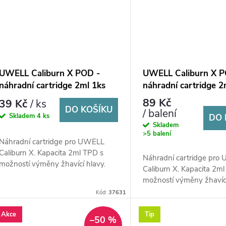
UWELL Caliburn X POD -
UWELL Caliburn X P
náhradní cartridge 2ml 1ks
náhradní cartridge 2
89 Kč
39 Kč
/ ks
DO KOŠÍKU
/ balení
Skladem
4 ks
DO 
Skladem
>5 balení
Náhradní cartridge pro UWELL
Caliburn X. Kapacita 2ml TPD s
Náhradní cartridge pro
možností výměny žhavící hlavy.
Caliburn X. Kapacita 2m
možností výměny žhavící
Kód:
37631
Akce
Tip
–50 %