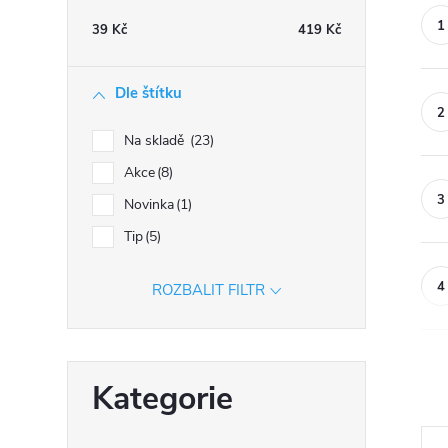
n
39
Kč
419
Kč
n
í
Dle štítku
p
a
Na skladě
23
n
Akce
8
e
Novinka
1
l
Tip
5
ROZBALIT FILTR
Přeskočit
Kategorie
kategorie
Ř