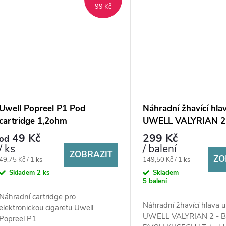
99 Kč
Uwell Popreel P1 Pod
Náhradní žhavící hla
cartridge 1,2ohm
UWELL VALYRIAN 2 
49 Kč
299 Kč
od
/ ks
/ balení
ZOBRAZIT
ZO
Měrná
Měrná
49,75 Kč / 1 ks
149,50 Kč / 1 ks
cena:
cena:
Skladem
2 ks
Skladem
5 balení
Náhradní cartridge pro
Náhradní žhavící hlava 
elektronickou cigaretu Uwell
UWELL VALYRIAN 2 - 
Popreel P1