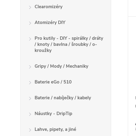
Clearomizéry
Atomizéry DIY
Pro kutily - DIY - spirálky / dráty
/ knoty / bavlna / šroubky / o-
kroužky
Gripy / Mody / Mechaniky
Baterie eGo / 510
Baterie / nabíječky / kabely
Náustky - DripTip
Lahve, pipety, a jiné