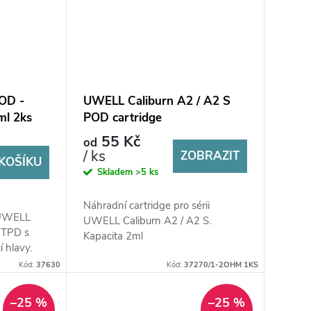
OD -
UWELL Caliburn A2 / A2 S
ml 2ks
POD cartridge
55 Kč
od
/ ks
ZOBRAZIT
KOŠÍKU
Skladem
>5 ks
Náhradní cartridge pro sérii
 UWELL
UWELL Caliburn A2 / A2 S.
l TPD s
Kapacita 2ml
 hlavy.
Kód:
37630
Kód:
37270/1-2OHM 1KS
–25 %
–25 %