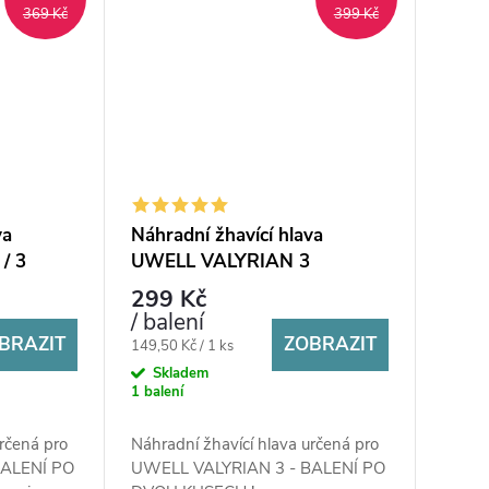
369 Kč
399 Kč
va
Náhradní žhavící hlava
/ 3
UWELL VALYRIAN 3
299 Kč
/ balení
BRAZIT
ZOBRAZIT
Měrná
149,50 Kč / 1 ks
cena:
Skladem
1 balení
určená pro
Náhradní žhavící hlava určená pro
BALENÍ PO
UWELL VALYRIAN 3 - BALENÍ PO