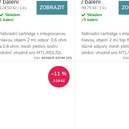
/ balení
/ balení
ZOBRAZIT
ZO
Měrná
Měrná
124,50 Kč / 1 ks
99,75 Kč / 1 ks
cena:
cena:
Skladem
Skladem
5 balení
>5 balení
Náhradní cartridge s integrovanou
Náhradní cartridge s in
hlavou, objem 2 ml, odpor 0,6 ohm
hlavou, objem 2 ml, top fi
a 0,8 ohm, mesh pletivo, boční
různé odpory, mesh pleti
plnění, vhodné pro MTL/RDL/DL
plnění, vhodné pro MTL
Kód:
48396/0-6OHM 2KS
Kód
vaping, 2ks v balení.
vaping
–11 %
119 Kč