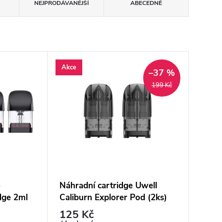
NEJPRODÁVANĚJŠÍ
ABECEDNĚ
Akce
–37 %
199 Kč
-
Náhradní cartridge Uwell
dge 2ml
Caliburn Explorer Pod (2ks)
125 Kč