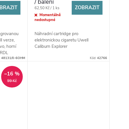
/ balení
BRAZIT
ZOBRAZIT
Měrná
62,50 Kč / 1 ks
cena:
Momentálně
nedostupné
tegrovanou
Náhradní cartridge pro
ll verze,
elektronickou cigaretu Uwell
vo, horní
Caliburn Explorer
/RDL
:
48131/0-6OHM
Kód:
42766
–16 %
99 Kč