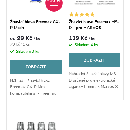
n
–20 %
i
99 Kč
í
s
Žhavicí hlava Freemax GX-
Žhavicí hlava Freemax MS-
p
P Mesh
D - pro MARVOS
p
99 Kč
119 Kč
od
/ ks
/ ks
r
Měrná
79 Kč / 1 ks
Skladem
4 ks
r
cena:
Skladem
2 ks
o
ZOBRAZIT
o
ZOBRAZIT
d
Náhradní žhavící hlavy MS-
d
D určené pro elektronické
Náhradní žhavící hlava
u
cigarety Freemax Marvos X
Freemax GX-P Mesh
u
a Marvos T. Pro vysoké
kompatibilní s - Freemax
výkony navržená žhavící
k
Galex Pod Kit - Freemax
hlava Freemax MS-D nabízí
Galex Nano Pod Kit -
k
kvalitní mesh...
Freemax Galex Pro Pod Kit
t
t