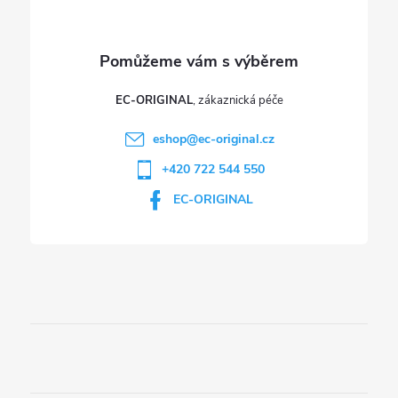
y
v
ý
p
EC-ORIGINAL
i
eshop
@
ec-original.cz
+420 722 544 550
s
EC-ORIGINAL
u