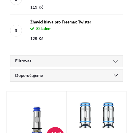
119 Kč
Žhavicí hlava pro Freemax Twister
Skladem
129 Kč
Filtrovat
Ř
Doporučujeme
a
Nejlevnější
V
Nejdražší
z
ý
Nejprodávanější
e
p
Abecedně