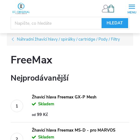
Přejít
NÁKUPNÍ
KOŠÍK
na
obsah
HLEDAT
Náhradní žhavící hlavy / spirálky / cartridge / Pody / Filtry
FreeMax
Nejprodávanější
Žhavicí hlava Freemax GX-P Mesh
Skladem
99 Kč
od
Žhavicí hlava Freemax MS-D - pro MARVOS
Skladem