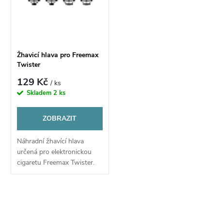
ů
ů
Žhavicí hlava pro Freemax
Twister
129 Kč
/ ks
Skladem
2 ks
ZOBRAZIT
Náhradní žhavící hlava
určená pro elektronickou
cigaretu Freemax Twister.
Velká žhavící hlava X2 má
moderní konstrukci, kde
místo klasických spirálek
O
najdeme speciální...