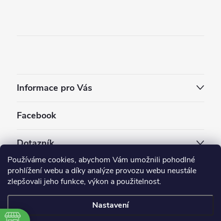
Informace pro Vás
Facebook
Dotazník
Používáme cookies, abychom Vám umožnili pohodlné
Jaký styl vapování vám vyhovuje ?
prohlížení webu a díky analýze provozu webu neustále
zlepšovali jeho funkce, výkon a použitelnost.
Počet hlasů:
3910
Nastavení
Copyright 2026
EC-ORIGINAL
. Všechna práva vyhrazena.