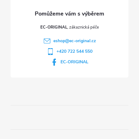
v
ý
p
EC-ORIGINAL
i
eshop
@
ec-original.cz
+420 722 544 550
s
EC-ORIGINAL
u