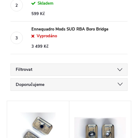
Skladem
599 Kč
Ennequadro Mods SUD RBA Boro Bridge
Vyprodáno
3 499 Kč
Filtrovat
Ř
Doporučujeme
a
Nejlevnější
V
Nejdražší
z
ý
Nejprodávanější
e
Abecedně