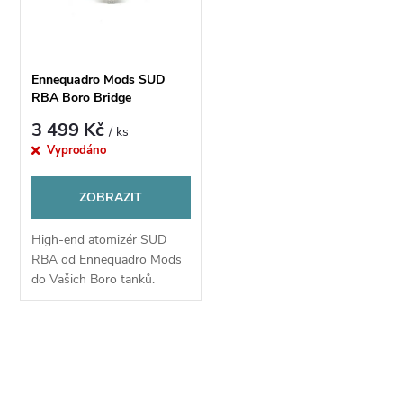
t
ů
ů
Ennequadro Mods SUD
RBA Boro Bridge
3 499 Kč
/ ks
Vyprodáno
ZOBRAZIT
High-end atomizér SUD
RBA od Ennequadro Mods
do Vašich Boro tanků.
O
v