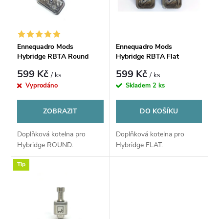
p
n
i
í
s
Ennequadro Mods
Ennequadro Mods
p
Hybridge RBTA Round
Hybridge RBTA Flat
p
Chamber
Chamber
599 Kč
599 Kč
/ ks
/ ks
r
Vyprodáno
Skladem
2 ks
r
o
ZOBRAZIT
DO KOŠÍKU
o
d
Doplňková kotelna pro
Doplňková kotelna pro
d
Hybridge ROUND.
Hybridge FLAT.
u
u
Tip
k
k
t