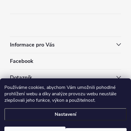
Informace pro Vás
Facebook
Dotazník
Používáme cookies, abychom Vám umožnili pohodlné
Jaký styl vapování vám vyhovuje ?
prohlížení webu a díky analýze provozu webu neustále
zlepšovali jeho funkce, výkon a použitelnost.
Počet hlasů:
3909
Nastavení
Copyright 2026
EC-ORIGINAL
. Všechna práva vyhrazena.
Upravit nastavení cookies