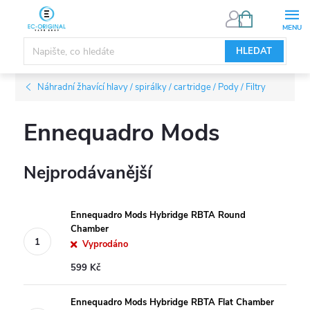
Přejít
NÁKUPNÍ
KOŠÍK
na
obsah
HLEDAT
Náhradní žhavící hlavy / spirálky / cartridge / Pody / Filtry
Ennequadro Mods
Nejprodávanější
Ennequadro Mods Hybridge RBTA Round
Chamber
Vyprodáno
599 Kč
Ennequadro Mods Hybridge RBTA Flat Chamber