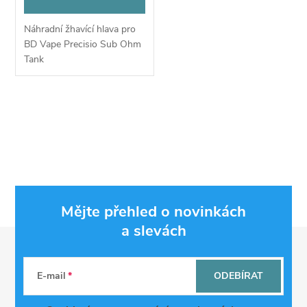
o
d
Náhradní žhavící hlava pro
d
BD Vape Precisio Sub Ohm
u
Tank
u
k
k
O
t
v
t
ů
l
ů
á
Mějte přehled o novinkách
d
a slevách
Z
a
á
c
E-mail
ODEBÍRAT