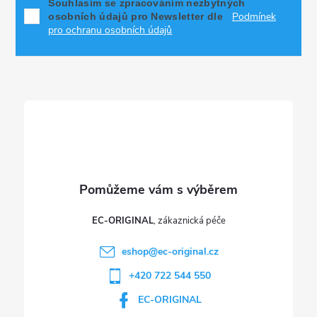
p
í
Souhlasím se zpracováním nezbytných
Podmínek
osobních údajů pro Newsletter dle
p
a
pro ochranu osobních údajů
r
t
v
í
k
y
v
ý
p
EC-ORIGINAL
i
eshop
@
ec-original.cz
+420 722 544 550
s
EC-ORIGINAL
u