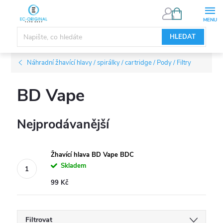
Přejít
NÁKUPNÍ
KOŠÍK
na
obsah
HLEDAT
Náhradní žhavící hlavy / spirálky / cartridge / Pody / Filtry
BD Vape
Nejprodávanější
Žhavící hlava BD Vape BDC
Skladem
99 Kč
Filtrovat