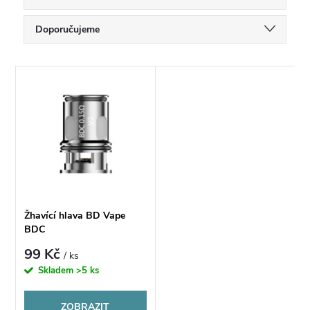
Ř
Doporučujeme
a
Nejlevnější
V
Nejdražší
z
ý
Nejprodávanější
e
p
Abecedně
n
i
í
s
Žhavící hlava BD Vape
p
BDC
p
99 Kč
/ ks
r
Skladem
>5 ks
r
o
ZOBRAZIT