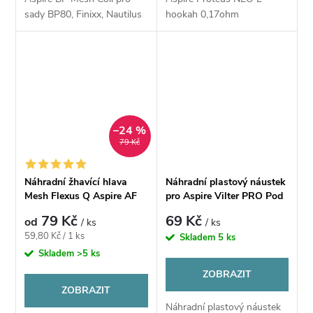
sady BP80, Finixx, Nautilus
hookah 0,17ohm
Prime X, BOXX a atomizér
Huracan Tank. Náhradní
žhavící hlava Aspire BP Coil
pro sady...
–24 %
79 Kč
Náhradní žhavící hlava
Náhradní plastový náustek
Mesh Flexus Q Aspire AF
pro Aspire Vilter PRO Pod
Kit 1ks
79 Kč
69 Kč
od
/ ks
/ ks
Měrná
59,80 Kč / 1 ks
Skladem
5 ks
cena:
Skladem
>5 ks
ZOBRAZIT
ZOBRAZIT
Náhradní plastový náustek