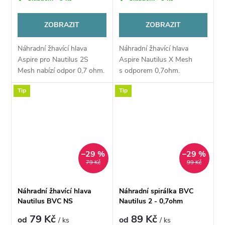
ZOBRAZIT
ZOBRAZIT
Náhradní žhavící hlava
Náhradní žhavící hlava
Aspire pro Nautilus 2S
Aspire Nautilus X Mesh
Mesh nabízí odpor 0,7 ohm.
s odporem 0,7ohm.
V jádru se nachází speciální
Tip
Tip
mesh pletivo pro rychlý
náběh žhavení,
dokonalé podání chuti a...
–29 %
–29 %
79 Kč
99 Kč
Náhradní žhavící hlava
Náhradní spirálka BVC
Nautilus BVC NS
Nautilus 2 - 0,7ohm
79 Kč
89 Kč
od
od
/ ks
/ ks