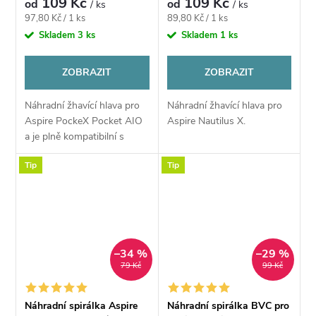
109 Kč
109 Kč
od
od
/ ks
/ ks
Měrná
Měrná
97,80 Kč / 1 ks
89,80 Kč / 1 ks
cena:
cena:
Skladem
3 ks
Skladem
1 ks
ZOBRAZIT
ZOBRAZIT
Náhradní žhavící hlava pro
Náhradní žhavící hlava pro
Aspire PockeX Pocket AIO
Aspire Nautilus X.
a je plně kompatibilní s
Aspire Nautilus X a XS
Tip
Tip
–34 %
–29 %
79 Kč
99 Kč
Náhradní spirálka Aspire
Náhradní spirálka BVC pro