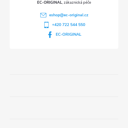
p
EC-ORIGINAL
i
eshop
@
ec-original.cz
+420 722 544 550
s
EC-ORIGINAL
u