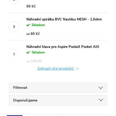
99 Kč
Náhradní spirálka BVC Nautilus MESH - 1,0ohm
Skladem
89 Kč
od
Náhradní hlava pro Aspire PockeX Pocket AIO
Skladem
109 Kč
od
Zobrazit více produktů
Filtrovat
Ř
Doporučujeme
a
Nejlevnější