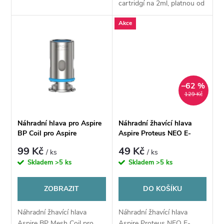
u
náustkem. Moderní mesh
cartridgí na 2ml, platnou od
pletivo zajišťuje bleskové
k
1.6.2026 se jedná o
Akce
žhavení.
POSLEDNÍ
k
NASKLADNĚNÍNáhradní
t
pod určený pro
t
elektronickou cigaretu
ů
Aspire...
ů
–62 %
129 Kč
Náhradní hlava pro Aspire
Náhradní žhavící hlava
BP Coil pro Aspire
Aspire Proteus NEO E-
Huracan, Prime
hookah 0,17ohm
99 Kč
49 Kč
/ ks
/ ks
Skladem
>5 ks
Skladem
>5 ks
ZOBRAZIT
DO KOŠÍKU
Náhradní žhavící hlava
Náhradní žhavící hlava
Aspire BP Mesh Coil pro
Aspire Proteus NEO E-