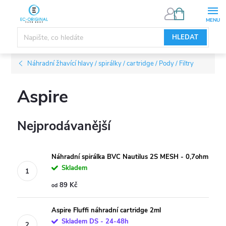
Přejít
NÁKUPNÍ
KOŠÍK
na
obsah
HLEDAT
Náhradní žhavící hlavy / spirálky / cartridge / Pody / Filtry
Aspire
Nejprodávanější
Náhradní spirálka BVC Nautilus 2S MESH - 0,7ohm
Skladem
89 Kč
od
Aspire Fluffi náhradní cartridge 2ml
Skladem DS - 24-48h