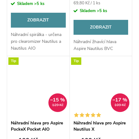
Měrná
69,80 Kč / 1 ks
Skladem
>5 ks
cena:
Skladem
>5 ks
ZOBRAZIT
ZOBRAZIT
Náhradní spirálka - určena
pro clearomizer Nautilus a
Náhradní žhavící hlava
Nautilus AIO
Aspire Nautilus BVC
Tip
Tip
–15 %
–17 %
129 Kč
109 Kč
Náhradní hlava pro Aspire
Náhradní hlava pro Aspire
PockeX Pocket AIO
Nautilus X