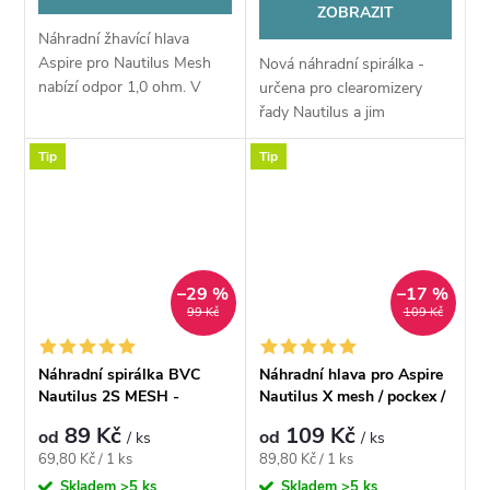
ZOBRAZIT
Náhradní žhavící hlava
Aspire pro Nautilus Mesh
Nová náhradní spirálka -
nabízí odpor 1,0 ohm. V
určena pro clearomizery
jádru se nachází speciální
řady Nautilus a jim
mesh pletivo pro rychlý
kompatibilní
Tip
Tip
náběh žhavení,
dokonalé podání chuti a...
–29 %
–17 %
99 Kč
109 Kč
Náhradní spirálka BVC
Náhradní hlava pro Aspire
Nautilus 2S MESH -
Nautilus X mesh / pockex /
0,7ohm
nautilus xs
89 Kč
109 Kč
od
od
/ ks
/ ks
Měrná
Měrná
69,80 Kč / 1 ks
89,80 Kč / 1 ks
cena:
cena:
Skladem
>5 ks
Skladem
>5 ks