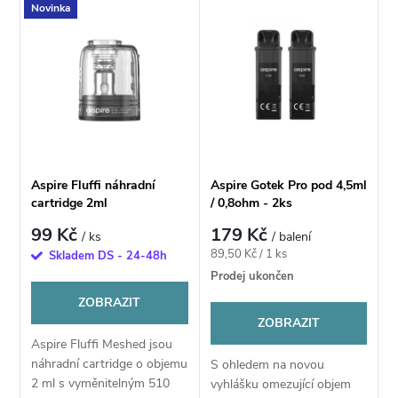
V
Novinka
Nejdražší
z
ý
Nejprodávanější
e
p
Abecedně
n
i
í
s
Aspire Fluffi náhradní
Aspire Gotek Pro pod 4,5ml
p
cartridge 2ml
/ 0,8ohm - 2ks
p
99 Kč
179 Kč
/ ks
/ balení
r
Měrná
89,50 Kč / 1 ks
Skladem DS - 24-48h
r
cena:
Prodej ukončen
o
ZOBRAZIT
o
ZOBRAZIT
d
Aspire Fluffi Meshed jsou
d
náhradní cartridge o objemu
S ohledem na novou
u
2 ml s vyměnitelným 510
vyhlášku omezující objem