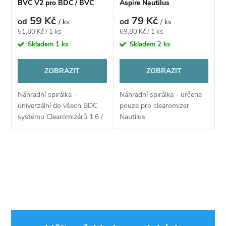
BVC V2 pro BDC / BVC
Aspire Nautilus
systémy
59 Kč
79 Kč
od
od
/ ks
/ ks
Měrná
Měrná
51,80 Kč / 1 ks
69,80 Kč / 1 ks
cena:
cena:
Skladem
1 ks
Skladem
2 ks
ZOBRAZIT
ZOBRAZIT
Náhradní spirálka -
Náhradní spirálka - určena
univerzální do všech BDC
pouze pro clearomizer
systému Clearomizérů 1,6 /
Nautilus
1,8 / 2,1 ohm - kompatibilni
s X.jet Vision a Xtreme DC -
verze 2
O
v
l
á