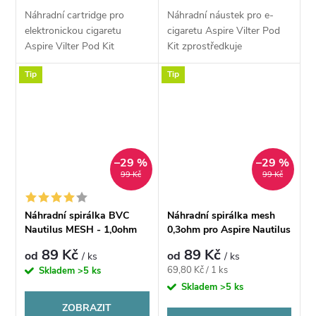
Náhradní cartridge pro
Náhradní náustek pro e-
elektronickou cigaretu
cigaretu Aspire Vilter Pod
Aspire Vilter Pod Kit
Kit zprostředkuje
disponuje základním
mimořádný chuťový zážitek
Tip
Tip
objemem 2 ml.
a usnadní přechod na
vaping kuřákům. Náustek je
vyrobený z plastu a...
–29 %
–29 %
99 Kč
99 Kč
Náhradní spirálka BVC
Náhradní spirálka mesh
Nautilus MESH - 1,0ohm
0,3ohm pro Aspire Nautilus
89 Kč
89 Kč
od
od
/ ks
/ ks
Měrná
69,80 Kč / 1 ks
Skladem
>5 ks
cena:
Skladem
>5 ks
ZOBRAZIT