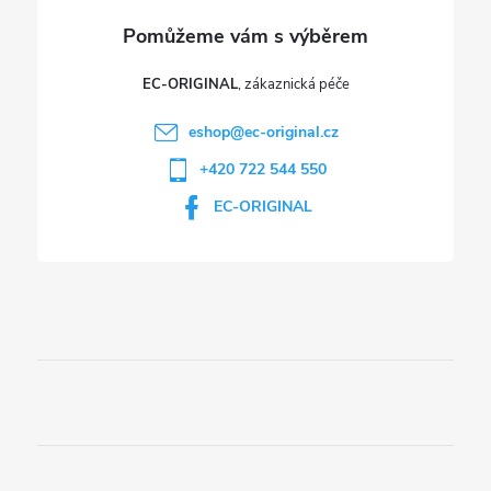
v
ý
p
EC-ORIGINAL
i
eshop
@
ec-original.cz
+420 722 544 550
s
EC-ORIGINAL
u