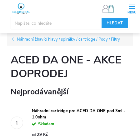
Přejít
NÁKUPNÍ
KOŠÍK
na
obsah
HLEDAT
Náhradní žhavící hlavy / spirálky / cartridge / Pody / Filtry
ACED DA ONE - AKCE
DOPRODEJ
Nejprodávanější
Náhradní cartridge pro ACED DA ONE pod 3ml -
1,0ohm
Skladem
29 Kč
od