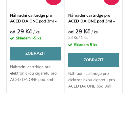
i
í
s
Náhradní cartridge pro
Náhradní cartridge pro
p
ACED DA ONE pod 3ml -
ACED DA ONE pod 3ml -
p
1,0ohm
1,2ohm
29 Kč
29 Kč
od
od
/ ks
/ ks
r
Měrná
33 Kč / 1 ks
Skladem
>5 ks
r
cena:
Skladem
5 ks
o
ZOBRAZIT
o
ZOBRAZIT
d
Náhradní cartridge pro
d
elektronickou cigaretu pro
Náhradní cartridge pro
u
ACED DA ONE pod 3ml
elektronickou cigaretu pro
u
ACED DA ONE pod 3ml
k
k
t
O
t
v
ů