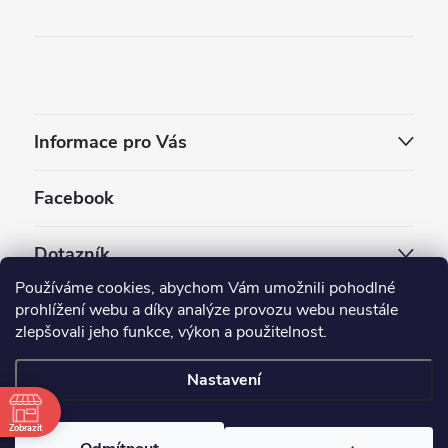
Informace pro Vás
Facebook
Dotazník
Používáme cookies, abychom Vám umožnili pohodlné
Jaký styl vapování vám vyhovuje ?
prohlížení webu a díky analýze provozu webu neustále
zlepšovali jeho funkce, výkon a použitelnost.
Počet hlasů:
3909
Nastavení
Copyright 2026
EC-ORIGINAL
. Všechna práva vyhrazena.
Upravit nastavení cookies
Zobrazit