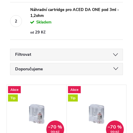
Náhradní cartridge pro ACED DA ONE pod 3ml -
1,2ohm
Skladem
29 Kč
od
Filtrovat
Ř
Doporučujeme
a
Nejlevnější
V
Akce
Akce
Nejdražší
z
Tip
Tip
ý
Nejprodávanější
e
p
Abecedně
n
–70 %
–70 %
99 Kč
99 Kč