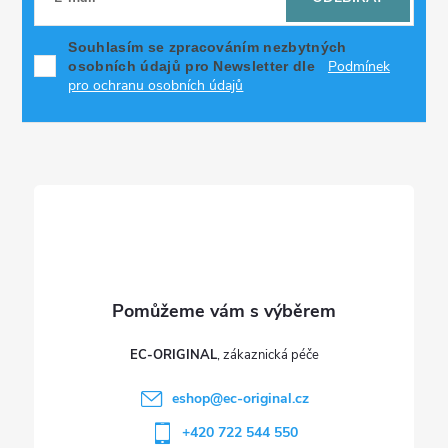
c
p
í
Souhlasím se zpracováním nezbytných
Podmínek
osobních údajů pro Newsletter dle
p
a
pro ochranu osobních údajů
r
t
v
í
k
y
v
ý
p
EC-ORIGINAL
i
eshop
@
ec-original.cz
+420 722 544 550
s