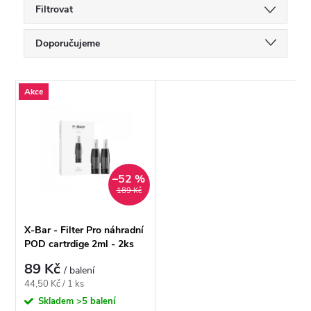
Filtrovat
Ř
Doporučujeme
a
Nejlevnější
V
Akce
Nejdražší
z
ý
Nejprodávanější
e
p
Abecedně
n
–52 %
i
189 Kč
í
s
X-Bar - Filter Pro náhradní
p
POD cartrdige 2ml - 2ks
p
89 Kč
/ balení
r
Měrná
44,50 Kč / 1 ks
r
cena:
Skladem
>5 balení