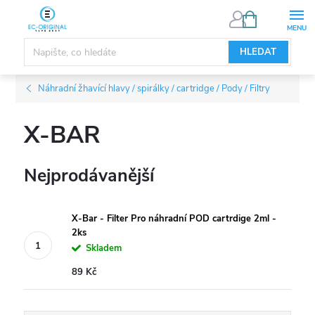
Přejít
NÁKUPNÍ
KOŠÍK
na
obsah
HLEDAT
Náhradní žhavící hlavy / spirálky / cartridge / Pody / Filtry
X-BAR
Nejprodávanější
X-Bar - Filter Pro náhradní POD cartrdige 2ml -
2ks
Skladem
89 Kč