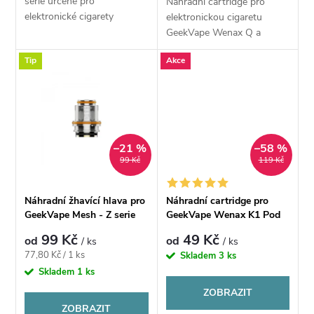
d
série určené pro
Náhradní cartridge pro
u
elektronické cigarety
elektronickou cigaretu
u
GeekVape. Žhavící hlavy
GeekVape Wenax Q a
řady B MTL jsou navrženy
k
Sonder Q Pod kit disponuje
Tip
Akce
speciálně pro jemné a
základním objemem 2 ml.
k
autentické potahy pusa-
Cartidge dodává jemnou
t
plíce (MTL).
chuť páry a výborně...
t
ů
ů
–21 %
–58 %
99 Kč
119 Kč
Náhradní žhavící hlava pro
Náhradní cartridge pro
GeekVape Mesh - Z serie
GeekVape Wenax K1 Pod
XM COIL
99 Kč
49 Kč
od
od
/ ks
/ ks
Měrná
77,80 Kč / 1 ks
Skladem
3 ks
cena:
Skladem
1 ks
ZOBRAZIT
ZOBRAZIT