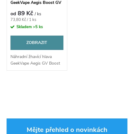
GeekVape Aegis Boost GV
- B Serie
89 Kč
od
/ ks
Měrná
73,80 Kč / 1 ks
cena:
Skladem
>5 ks
ZOBRAZIT
Náhradní žhavící hlava
GeekVape Aegis GV Boost
O
v
l
á
Mějte přehled o novinkách