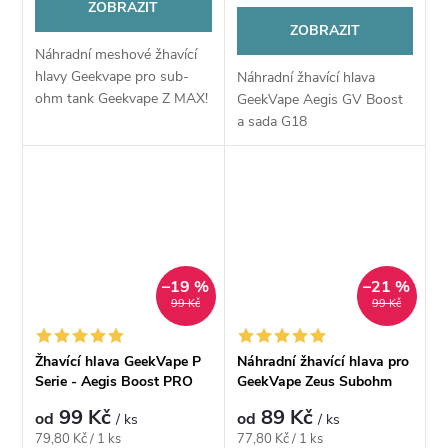
ZOBRAZIT
ZOBRAZIT
Náhradní meshové žhavící
hlavy Geekvape pro sub-
Náhradní žhavící hlava
ohm tank Geekvape Z MAX!
GeekVape Aegis GV Boost
a sada G18
–19 %
–21 %
99 Kč
99 Kč
Žhavící hlava GeekVape P
Náhradní žhavící hlava pro
Serie - Aegis Boost PRO
GeekVape Zeus Subohm
Mesh - Z serie
99 Kč
89 Kč
od
od
/ ks
/ ks
Měrná
Měrná
79,80 Kč / 1 ks
77,80 Kč / 1 ks