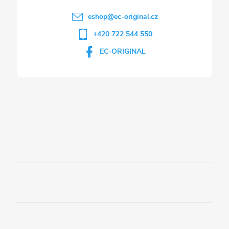
i
eshop
@
ec-original.cz
+420 722 544 550
s
EC-ORIGINAL
u