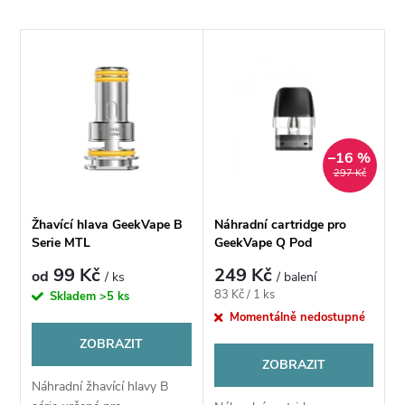
a
Nejlevnější
V
Nejdražší
z
ý
Nejprodávanější
e
p
Abecedně
n
–16 %
i
297 Kč
í
s
Žhavící hlava GeekVape B
Náhradní cartridge pro
p
Serie MTL
GeekVape Q Pod
p
99 Kč
249 Kč
od
/ ks
/ balení
r
Měrná
83 Kč / 1 ks
Skladem
>5 ks
r
cena:
Momentálně nedostupné
o
ZOBRAZIT
o
ZOBRAZIT
d
Náhradní žhavící hlavy B