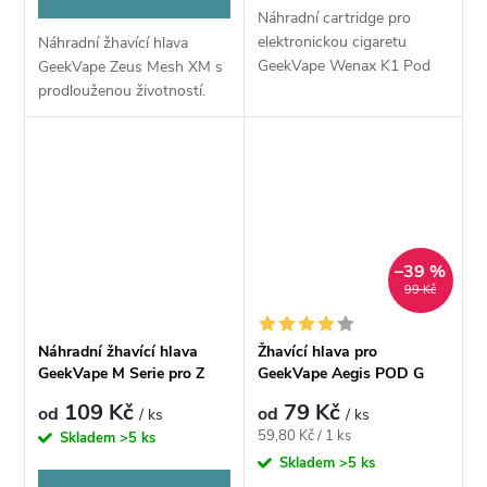
Náhradní cartridge pro
elektronickou cigaretu
Náhradní žhavící hlava
GeekVape Wenax K1 Pod
GeekVape Zeus Mesh XM s
kit disponuje základním
prodlouženou životností.
objemem 2 ml. Cartidge
dodává jemnou chuť páry a
výborně prokresluje chuť...
–39 %
99 Kč
Náhradní žhavící hlava
Žhavící hlava pro
GeekVape M Serie pro Z
GeekVape Aegis POD G
MAX tank
Serie / G18 + nové druhy
109 Kč
79 Kč
od
od
/ ks
/ ks
mesh
Měrná
59,80 Kč / 1 ks
Skladem
>5 ks
cena:
Skladem
>5 ks