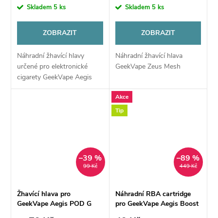
cena:
cena:
Skladem
5 ks
Skladem
5 ks
ZOBRAZIT
ZOBRAZIT
Náhradní žhavící hlavy
Náhradní žhavící hlava
určené pro elektronické
GeekVape Zeus Mesh
cigarety GeekVape Aegis
Boost Pro. Také pod
Akce
systémy to dokáží rozjet na
vyšší výkony.
Tip
–39 %
–89 %
99 Kč
449 Kč
Žhavící hlava pro
Náhradní RBA cartridge
GeekVape Aegis POD G
pro GeekVape Aegis Boost
Serie Mesh 0,6ohm
Pod (2ml)