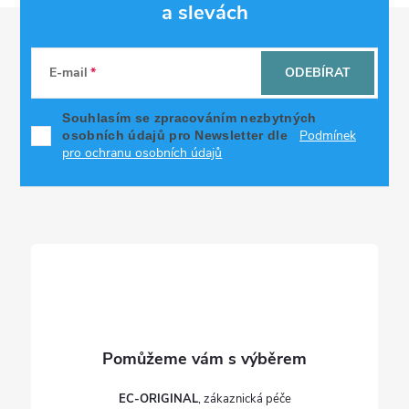
d
a slevách
Z
a
á
c
E-mail
ODEBÍRAT
p
í
Souhlasím se zpracováním nezbytných
Podmínek
osobních údajů pro Newsletter dle
p
a
pro ochranu osobních údajů
r
t
v
í
k
y
v
ý
p
EC-ORIGINAL