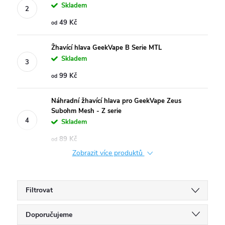
Skladem
49 Kč
od
Žhavící hlava GeekVape B Serie MTL
Skladem
99 Kč
od
Náhradní žhavící hlava pro GeekVape Zeus
Subohm Mesh - Z serie
Skladem
89 Kč
od
Zobrazit více produktů
Filtrovat
Ř
Doporučujeme