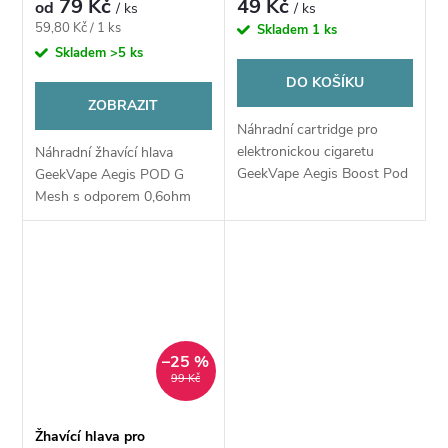
79 Kč
49 Kč
od
/ ks
/ ks
Měrná
59,80 Kč / 1 ks
Skladem
1 ks
cena:
Skladem
>5 ks
DO KOŠÍKU
ZOBRAZIT
Náhradní cartridge pro
elektronickou cigaretu
Náhradní žhavící hlava
GeekVape Aegis Boost Pod
GeekVape Aegis POD G
Kit disponuje základním
Mesh s odporem 0,6ohm
objemem 2,0 ml.
–25 %
99 Kč
Žhavící hlava pro