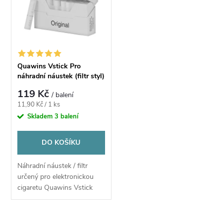
t
ů
ů
Quawins Vstick Pro
náhradní náustek (filtr styl)
119 Kč
/ balení
Měrná
11,90 Kč / 1 ks
cena:
Skladem
3 balení
DO KOŠÍKU
Náhradní náustek / filtr
určený pro elektronickou
cigaretu Quawins Vstick
Pro. Speciální filtr, který se
vkládá do podu e-cigarety
Quawins Vstick Pro