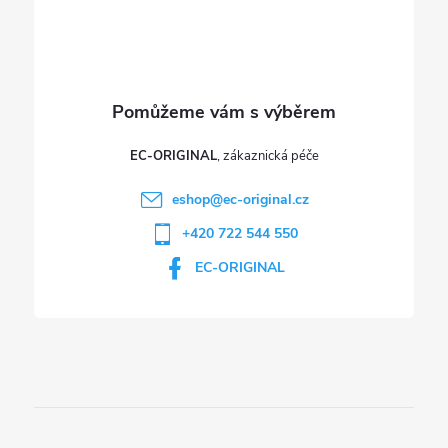
í
k
y
v
ý
p
EC-ORIGINAL
i
eshop
@
ec-original.cz
+420 722 544 550
s
EC-ORIGINAL
u