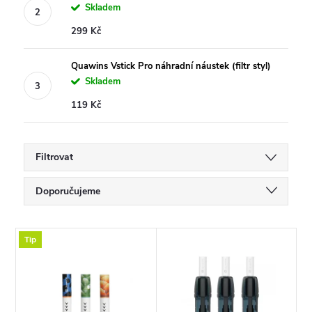
Skladem
299 Kč
Quawins Vstick Pro náhradní náustek (filtr styl)
Skladem
119 Kč
Filtrovat
Ř
Doporučujeme
a
Nejlevnější
V
Tip
Nejdražší
z
ý
Nejprodávanější
e
Abecedně