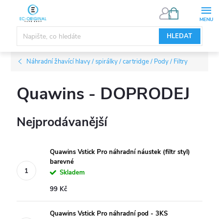
Přejít
NÁKUPNÍ
KOŠÍK
na
obsah
HLEDAT
Náhradní žhavící hlavy / spirálky / cartridge / Pody / Filtry
Quawins - DOPRODEJ
Nejprodávanější
Quawins Vstick Pro náhradní náustek (filtr styl)
barevné
Skladem
99 Kč
Quawins Vstick Pro náhradní pod - 3KS