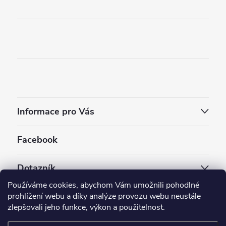
Informace pro Vás
Facebook
Dotazník
Používáme cookies, abychom Vám umožnili pohodlné
Jaký styl vapování vám vyhovuje ?
prohlížení webu a díky analýze provozu webu neustále
zlepšovali jeho funkce, výkon a použitelnost.
Počet hlasů:
3909