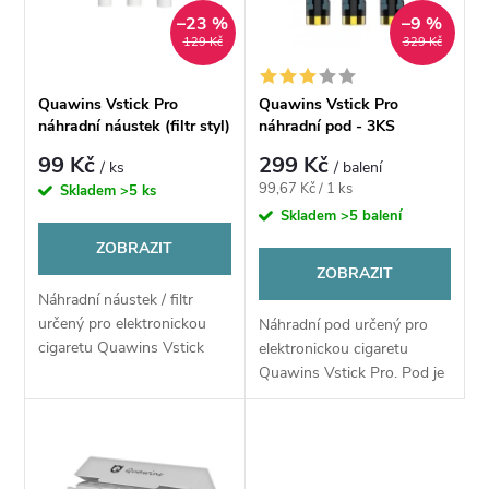
p
n
–23 %
–9 %
i
129 Kč
329 Kč
í
s
Quawins Vstick Pro
Quawins Vstick Pro
p
náhradní náustek (filtr styl)
náhradní pod - 3KS
p
barevné
99 Kč
299 Kč
/ ks
/ balení
r
Měrná
99,67 Kč / 1 ks
Skladem
>5 ks
r
cena:
Skladem
>5 balení
o
ZOBRAZIT
o
ZOBRAZIT
d
Náhradní náustek / filtr
d
určený pro elektronickou
Náhradní pod určený pro
u
cigaretu Quawins Vstick
elektronickou cigaretu
u
Pro. Speciální filtr, který se
Quawins Vstick Pro. Pod je
vkládá do podu e-cigarety
k
plastovou nádobou, která
Quawins Vstick Pro .
slouží jako náustek,
k
Poslední...
obsahuje žhavící spirálku a
t
také se plní...