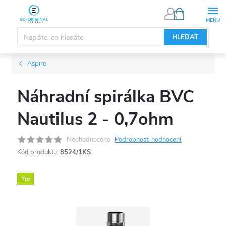
Přejít
NÁKUPNÍ
KOŠÍK
na
obsah
HLEDAT
Aspire
Náhradní spirálka BVC
Nautilus 2 - 0,7ohm
Neohodnoceno
Podrobnosti hodnocení
Kód produktu:
8524/1KS
Tip