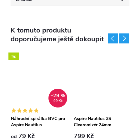
K tomuto produktu
doporučujeme ještě dokoupit
Tip
%
–29 %
99 Kč
Náhradní spirálka BVC pro
Aspire Nautilus 3S
A
Aspire Nautilus
Clearomizér 24mm
a
S
79 Kč
799 Kč
1
od