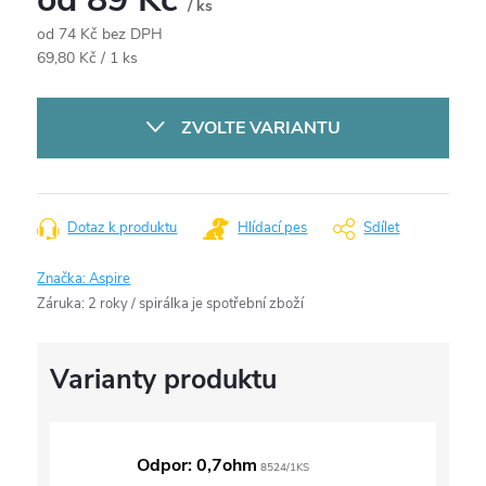
/ ks
od
74 Kč
bez DPH
Měrná
69,80 Kč / 1 ks
cena:
ZVOLTE VARIANTU
Dotaz k produktu
Hlídací pes
Sdílet
Značka:
Aspire
Záruka
:
2 roky / spirálka je spotřební zboží
Odpor: 0,7ohm
8524/1KS