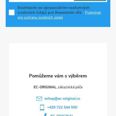
p
Souhlasím se zpracováním nezbytných
Podmínek
osobních údajů pro Newsletter dle
a
pro ochranu osobních údajů
t
í
EC-ORIGINAL
eshop
@
ec-original.cz
+420 722 544 550