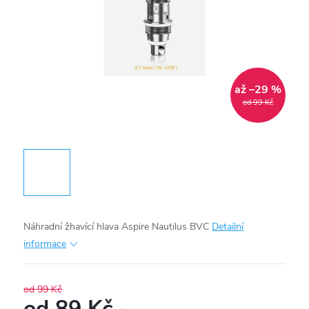
až –29 %
od 99 Kč
Náhradní žhavící hlava Aspire Nautilus BVC
Detailní
informace
od 99 Kč
od
89 Kč