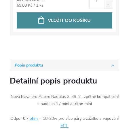
Měrná
69,80 Kč / 1 ks
cena:
VLOŽIT DO KOŠÍKU
Popis produktu
Detailní popis produktu
Nová hlava pro Aspire Nautilus 3, 3S, 2 , zpětně kompatibilní
s nautilus 1 / mini a triton mini
Odpor 0,7
ohm
- 18-23w pro více páry a zážitku s vapování
MTL