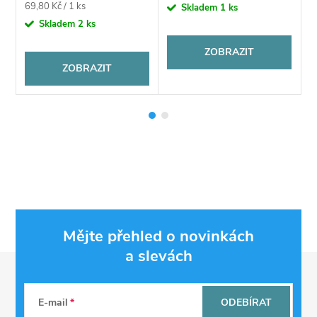
Měrná
69,80 Kč / 1 ks
Skladem
1 ks
cena:
Skladem
2 ks
ZOBRAZIT
ZOBRAZIT
Mějte přehled o novinkách
a slevách
Z
á
E-mail
ODEBÍRAT