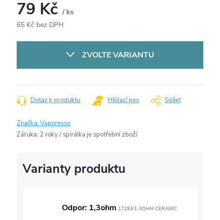
79 Kč
/ ks
65 Kč bez DPH
Měrná
cena:
ZVOLTE VARIANTU
Dotaz k produktu
Hlídací pes
Sdílet
Značka:
Vaporesso
Záruka
:
2 roky / spirálka je spotřební zboží
Odpor: 1,3ohm
17293/1-3OHM CERAMIC