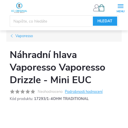
Přejít
NÁKUPNÍ
KOŠÍK
na
obsah
HLEDAT
Vaporesso
Náhradní hlava
Vaporesso Vaporesso
Drizzle - Mini EUC
Neohodnoceno
Podrobnosti hodnocení
Kód produktu:
17293/1-4OHM TRADITIONAL