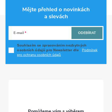
Mějte přehled o novinkách
a slevách
Z
á
E-mail
ODEBÍRAT
p
Souhlasím se zpracováním nezbytných
Podmínek
osobních údajů pro Newsletter dle
a
pro ochranu osobních údajů
t
í