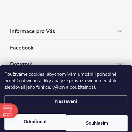
Informace pro Vás
Facebook
Dotazník
Používáme cookies, abychom Vám umožnili pohodlné
Jaký styl vapování vám vyhovuje ?
prohlížení webu a díky analýze provozu webu neustále
zlepšovali jeho funkce, výkon a použitelnost.
Počet hlasů:
3910
Nastavení
Copyright 2026
EC-ORIGINAL
. Všechna práva vyhrazena.
Upravit nastavení cookies
Zobrazit
Odmítnout
Souhlasím
Vytvořil Shoptet