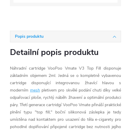
Popis produktu
Detailní popis produktu
Náhradní cartridge VooPoo Vmate V3 Top Fill disponuje
základním objemem 2ml. Jedná se o kompletně vybavenou
cartridge disponující integrovanou žhavící hlavou s
moderním
mesh
pletivem pro skvělé podání chuti díky velké
odpařovací ploše, rychlý náběh žhavení a optimální produkci
páry. Třetí generace cartridgí VooPoo Vmate přináší praktické
plnění typu "top fill," boční silikonová záslepka je tedy
umístěna nad kontaktem pro usazení do těla e-cigarety pro
pohodlné doplňování připojené cartridge bez nutnosti jejího