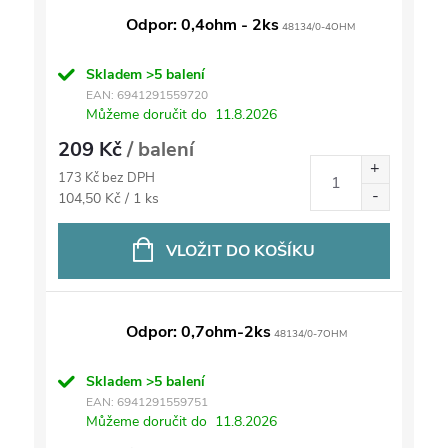
Odpor: 0,4ohm - 2ks
48134/0-4OHM
Skladem
>5 balení
EAN:
6941291559720
Můžeme doručit do
11.8.2026
209 Kč
/ balení
173 Kč bez DPH
Měrná
104,50 Kč / 1 ks
cena:
VLOŽIT DO KOŠÍKU
Odpor: 0,7ohm-2ks
48134/0-7OHM
Skladem
>5 balení
EAN:
6941291559751
Můžeme doručit do
11.8.2026