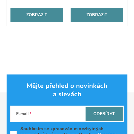
ZOBRAZIT
ZOBRAZIT
Mějte přehled o novinkách
a slevách
Z
á
E-mail
ODEBÍRAT
p
Souhlasím se zpracováním nezbytných