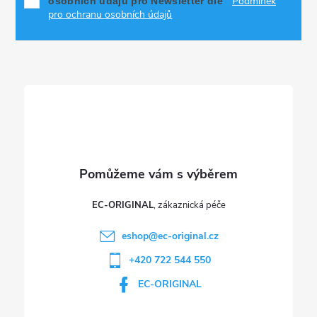
Podmínek
osobních údajů pro Newsletter dle
a
pro ochranu osobních údajů
t
í
EC-ORIGINAL
eshop
@
ec-original.cz
+420 722 544 550
EC-ORIGINAL