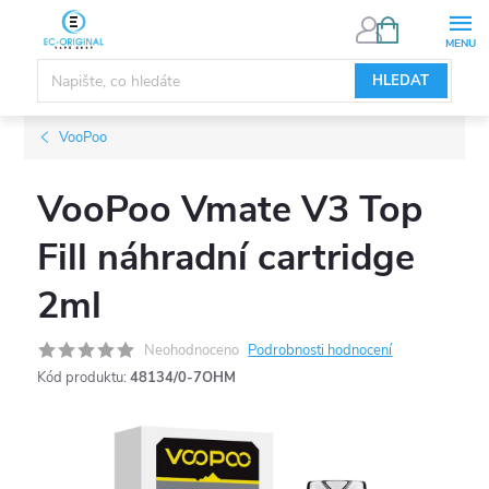
Přejít
NÁKUPNÍ
KOŠÍK
na
obsah
HLEDAT
VooPoo
VooPoo Vmate V3 Top
Fill náhradní cartridge
2ml
Neohodnoceno
Podrobnosti hodnocení
Kód produktu:
48134/0-7OHM