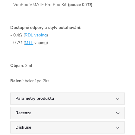
- VooPoo VMATE Pro Pod Kit
(pouze 0,7Ω)
Dostupné odpory a styly potahování:
- 0,4Ω (
RDL
vaping
)
- 0,7Ω (
MTL
vaping)
Objem:
2
ml
Balení:
balení po 2ks
Parametry produktu
Recenze
Diskuse