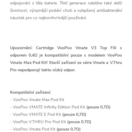
odpojování z těla baterie. Třetí generace nabídne také delší
životnost, výraznější podání chuti a vylepšený antibakteriální
náustek pro co nejkomfortnější používání.
Upozornění: Cartridge VooPoo Vmate V3 Top Fill s
odporem 0,4Ω je kompatibilní pouze s modelem VooPoo
Vmate Max Pod Kit! Starší zařízení ze série Vmate a V.Thru
Pro nepodporují takto nízký odpor.
Kompatibilní zařízení:
- VooPoo Vmate Max Pod Kit
- VooPoo VMATE Infinity Edition Pod Kit
(pouze 0,7Ω)
- VooPoo VMATE E Pod Kit
(pouze 0,7Ω)
- VooPoo V.THRU Pro Pod Kit
(pouze 0,7Ω)
- VooPoo Vmate Pod Kit
(pouze 0,7Ω)