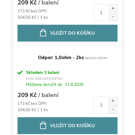
209 Kč
/ balení
173 Kč bez DPH
Měrná
104,50 Kč / 1 ks
cena:
VLOŽIT DO KOŠÍKU
Odpor: 1,0ohm - 2ks
48134/1-0OHM
Skladem
3 balení
EAN:
6941291559782
Můžeme doručit do
11.8.2026
209 Kč
/ balení
173 Kč bez DPH
Měrná
104,50 Kč / 1 ks
cena:
VLOŽIT DO KOŠÍKU