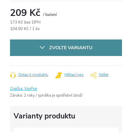
209 Kč
/ balení
173 Kč bez DPH
Měrná
104,50 Kč / 1 ks
cena:
ZVOLTE VARIANTU
Dotaz k produktu
Hlídací pes
Sdílet
Značka:
VooPoo
Záruka
:
2 roky / spirálka je spotřební zboží