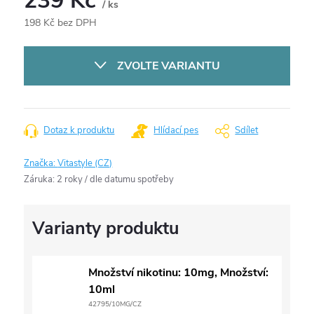
239 Kč
/ ks
198 Kč bez DPH
Měrná
cena:
ZVOLTE VARIANTU
Dotaz k produktu
Hlídací pes
Sdílet
Značka:
Vitastyle (CZ)
Záruka
:
2 roky / dle datumu spotřeby
Množství nikotinu: 10mg, Množství:
10ml
42795/10MG/CZ