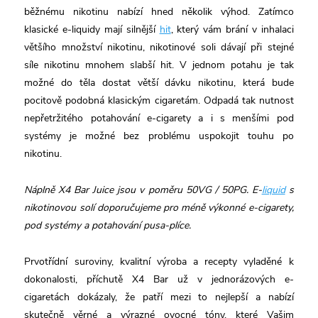
běžnému nikotinu nabízí hned několik výhod. Zatímco
klasické e-liquidy mají silnější
hit
, který vám brání v inhalaci
většího množství nikotinu, nikotinové soli dávají při stejné
síle nikotinu mnohem slabší
hit
. V jednom potahu je tak
možné do těla dostat větší dávku nikotinu, která bude
pocitově podobná klasickým cigaretám. Odpadá tak nutnost
nepřetržitého potahování e-cigarety a i s menšími pod
systémy je možné bez problému uspokojit touhu po
nikotinu.
Náplně X4 Bar Juice jsou v poměru 50VG / 50PG. E-
liquid
s
nikotinovou solí doporučujeme pro méně výkonné e-cigarety,
pod systémy a potahování pusa-plíce.
Prvotřídní suroviny, kvalitní výroba a recepty vyladěné k
dokonalosti, příchutě X4 Bar už v jednorázových e-
cigaretách dokázaly, že patří mezi to nejlepší a nabízí
skutečně věrné a výrazné ovocné tóny, které Vašim