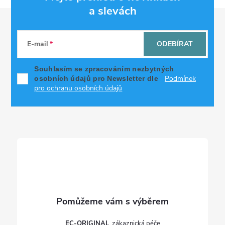
a slevách
Z
á
E-mail
ODEBÍRAT
p
Souhlasím se zpracováním nezbytných
Podmínek
osobních údajů pro Newsletter dle
a
pro ochranu osobních údajů
t
í
EC-ORIGINAL