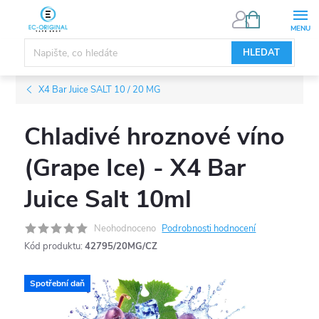
Přejít
NÁKUPNÍ
KOŠÍK
na
obsah
HLEDAT
X4 Bar Juice SALT 10 / 20 MG
Chladivé hroznové víno
(Grape Ice) - X4 Bar
Juice Salt 10ml
Neohodnoceno
Podrobnosti hodnocení
Kód produktu:
42795/20MG/CZ
Spotřební daň