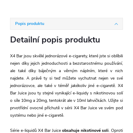
Popis produktu
Detailní popis produktu
X4 Bar jsou skvělé jednorázové e-cigarety, které jste si oblíbili
nejen díky jejich jednoduchosti a bezstarostnému používání,
ale také díky báječným a věrným náplním, které v nich
najdete. A právě ty si teď můžete vychutnat nejen ve své
jednorázovce, ale také v téměř jakékoliv jiné e-cigaretě. X4
Bar Juice jsou ty stejné vynikající e-liquidy s nikotinovou solí
o síle 10mg a 20mg, tentokrát ale v 10ml lahvičkách. Užijte si
prvotřídní ovocné příchutě v sérii X4 Bar Juice ve svém pod
systému nebo jiné e-cigaretě.
Série e-liquidů X4 Bar Juice
obsahuje nikotinové soli
. Oproti