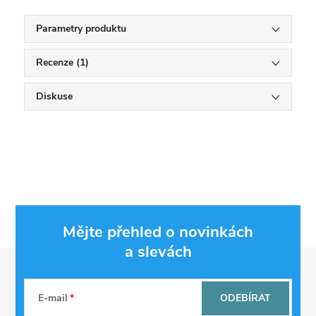
Parametry produktu
Recenze (1)
Diskuse
Mějte přehled o novinkách
a slevách
Z
á
E-mail
ODEBÍRAT