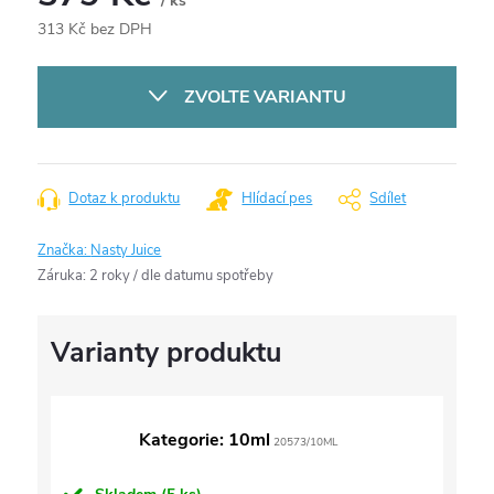
/ ks
313 Kč bez DPH
Měrná
cena:
ZVOLTE VARIANTU
Dotaz k produktu
Hlídací pes
Sdílet
Značka:
Nasty Juice
Záruka
:
2 roky / dle datumu spotřeby
Kategorie: 10ml
20573/10ML