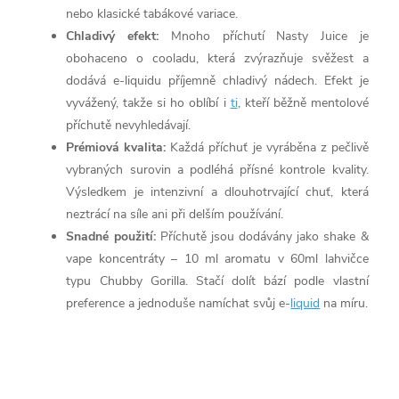
nebo klasické tabákové variace.
Chladivý efekt:
Mnoho příchutí Nasty Juice je
obohaceno o cooladu, která zvýrazňuje svěžest a
dodává e-liquidu příjemně chladivý nádech. Efekt je
vyvážený, takže si ho oblíbí i
ti
, kteří běžně mentolové
příchutě nevyhledávají.
Prémiová kvalita:
Každá příchuť je vyráběna z pečlivě
vybraných surovin a podléhá přísné kontrole kvality.
Výsledkem je intenzivní a dlouhotrvající chuť, která
neztrácí na síle ani při delším používání.
Snadné použití:
Příchutě jsou dodávány jako shake &
vape koncentráty – 10 ml aromatu v 60ml lahvičce
typu Chubby Gorilla. Stačí dolít bází podle vlastní
preference a jednoduše namíchat svůj e-
liquid
na míru.