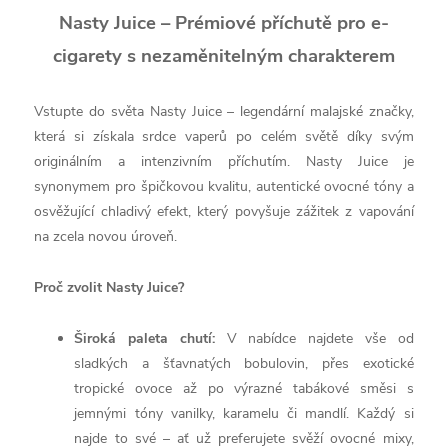
Nasty Juice – Prémiové příchutě pro e-
cigarety s nezaměnitelným charakterem
Vstupte do světa Nasty Juice – legendární malajské značky,
která si získala srdce vaperů po celém světě díky svým
originálním a intenzivním příchutím. Nasty Juice je
synonymem pro špičkovou kvalitu, autentické ovocné tóny a
osvěžující chladivý efekt, který povyšuje zážitek z vapování
na zcela novou úroveň.
Proč zvolit Nasty Juice?
Široká paleta chutí:
V nabídce najdete vše od
sladkých a šťavnatých bobulovin, přes exotické
tropické ovoce až po výrazné tabákové směsi s
jemnými tóny vanilky, karamelu či mandlí. Každý si
najde to své – ať už preferujete svěží ovocné mixy,