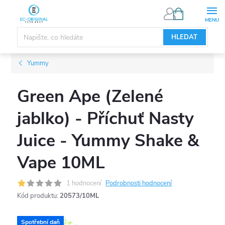
Přejít
NÁKUPNÍ
KOŠÍK
na
obsah
HLEDAT
Yummy
Green Ape (Zelené
jablko) - Příchuť Nasty
Juice - Yummy Shake &
Vape 10ML
1 hodnocení
Podrobnosti hodnocení
Kód produktu:
20573/10ML
Spotřební daň