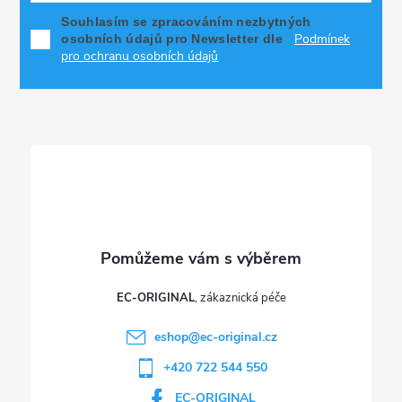
p
Souhlasím se zpracováním nezbytných
Podmínek
osobních údajů pro Newsletter dle
a
pro ochranu osobních údajů
t
í
EC-ORIGINAL
eshop
@
ec-original.cz
+420 722 544 550
EC-ORIGINAL