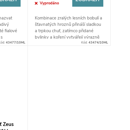
Vyprodáno
nazvat
Kombinace zralých lesních bobulí a
adivý
šťavnatých hroznů přináší sladkou
é fialové
a trpkou chuť, zatímco přidané
 s
bylinky a koření vytvářejí výrazně
Kód:
43477/10ML
Kód:
43474/10ML
 mentolu
lahodnou směs.
ť Zeus