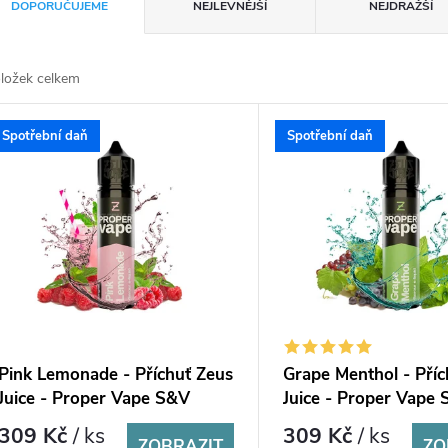
DOPORUČUJEME
NEJLEVNĚJŠÍ
NEJDRAŽŠÍ
ložek celkem
Spotřební daň
Spotřební daň
Pink Lemonade - Příchuť Zeus
Grape Menthol - Příc
Juice - Proper Vape S&V
Juice - Proper Vape
10ml
10ml
309 Kč
/ ks
309 Kč
/ ks
ZOBRAZIT
ZO