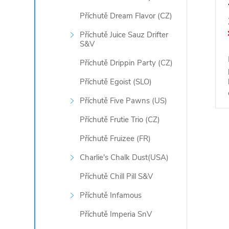
Příchutě Dream Flavor (CZ)
Příchutě Juice Sauz Drifter
S&V
Příchutě Drippin Party (CZ)
Příchutě Egoist (SLO)
Příchutě Five Pawns (US)
Příchutě Frutie Trio (CZ)
Příchutě Fruizee (FR)
O
Charlie's Chalk Dust(USA)
v
Příchutě Chill Pill S&V
l
Příchutě Infamous
á
Příchutě Imperia SnV