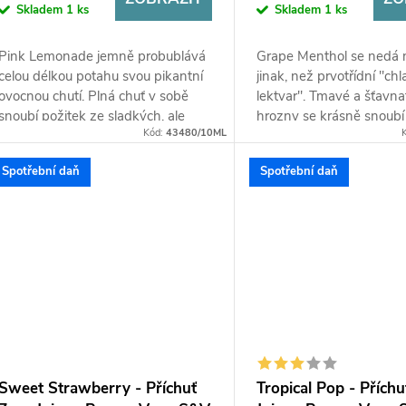
Skladem
1 ks
Skladem
1 ks
Pink Lemonade jemně probublává
Grape Menthol se nedá 
celou délkou potahu svou pikantní
jinak, než prvotřídní "chl
ovocnou chutí. Plná chuť v sobě
lektvar". Tmavé a šťavnat
snoubí požitek ze sladkých, ale
hrozny se krásně snoubí
Kód:
43480/10ML
přitom i příjemně trpkou chutí
harmonickým nádechem
malin,...
a poskytují Vám...
Spotřební daň
Spotřební daň
Sweet Strawberry - Příchuť
Tropical Pop - Příchu