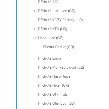
d
Příchutě IVG
a
Příchutě Just Juice (GB)
c
Příchutě KOZY Factory (HR)
í
Příchutě KTS (HR)
p
Lions Juice (GB)
Příchuť BarLiq (GB)
r
v
Příchutě Liqua
Příchutě Monkey Liquid (CZ)
k
Příchutě Nasty Juice
y
Příchutě Nixer (UK)
v
Příchutě OHF! (GB)
ý
Příchutě Ohmboy (GB)