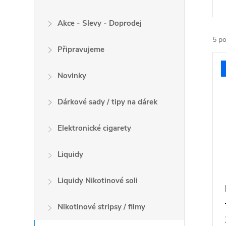
a
z
Akce - Slevy - Doprodej
e
5
po
n
Připravujeme
V
í
ý
p
Novinky
p
r
i
Dárkové sady / tipy na dárek
o
s
d
p
Elektronické cigarety
u
r
k
o
Liquidy
t
d
ů
u
Liquidy Nikotinové soli
k
t
Nikotinové stripsy / filmy
ů