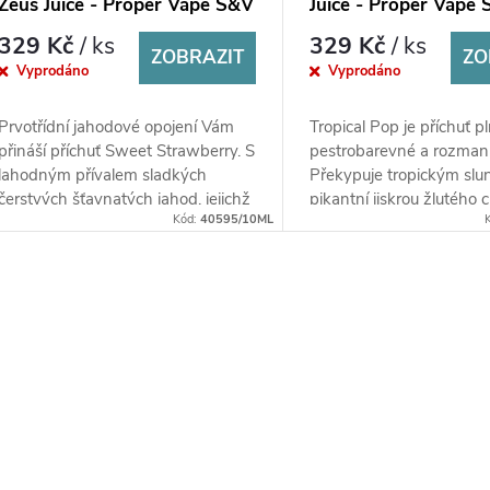
Zeus Juice - Proper Vape S&V
Juice - Proper Vape
10ml
10ml
329 Kč
/ ks
329 Kč
/ ks
ZOBRAZIT
ZO
Vyprodáno
Vyprodáno
Prvotřídní jahodové opojení Vám
Tropical Pop je příchuť p
přináší příchuť Sweet Strawberry. S
pestrobarevné a rozmanit
lahodným přívalem sladkých
Překypuje tropickým slu
čerstvých šťavnatých jahod, jejichž
pikantní jiskrou žlutého c
Kód:
40595/10ML
chuť provází celou délku potažení
červeného grapefruitu, kt
je...
skvěle...