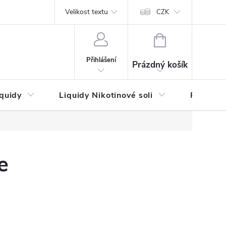
by platby
Reklamační řád
Velikost textu
Vrácení zboží a reklamace
Napi
CZK
NÁKUPNÍ
KOŠÍK
Přihlášení
Prázdný košík
iquidy
Liquidy Nikotinové soli
Příchutě
e