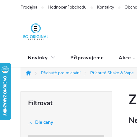
Přejít
Prodejna
Hodnocení obchodu
Kontakty
Obcho
na
obsah
Novinky
Připravujeme
Akce - 
Příchutě pro míchání
Příchutě Shake & Vape
Domů
P
Z
o
s
Ne
t
Dle ceny
r
a