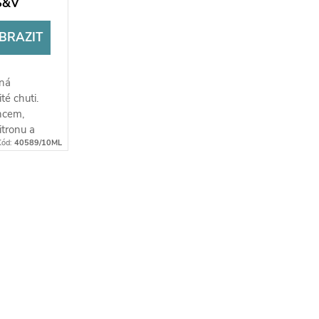
 S&V
BRAZIT
lná
é chuti.
ncem,
itronu a
Kód:
40589/10ML
erá je