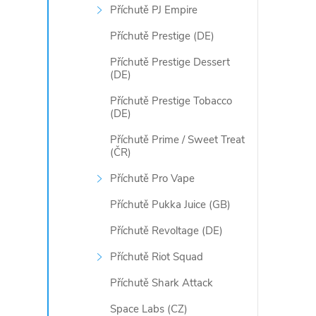
p
Příchutě PJ Empire
i
Příchutě Prestige (DE)
s
Příchutě Prestige Dessert
(DE)
u
Příchutě Prestige Tobacco
(DE)
Příchutě Prime / Sweet Treat
(ČR)
Příchutě Pro Vape
Příchutě Pukka Juice (GB)
Příchutě Revoltage (DE)
Příchutě Riot Squad
Příchutě Shark Attack
Space Labs (CZ)