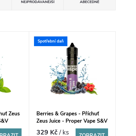
NEJPRODÁVANĚJŠÍ
ABECEDNĚ
Spotřební daň
huť Zeus
Berries & Grapes - Příchuť
 S&V
Zeus Juice - Proper Vape S&V
10ml
329 Kč
/ ks
BRAZIT
ZOBRAZIT