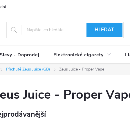
dní podmínky
Ověření věku 18+
Způsoby doručení
Způso
HLEDAT
Slevy - Doprodej
Elektronické cigarety
L
Příchutě Zeus Juice (GB)
Zeus Juice - Proper Vape
eus Juice - Proper Vap
jprodávanější