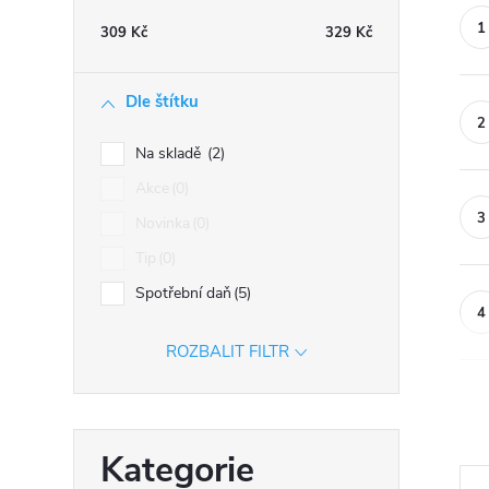
n
309
Kč
329
Kč
n
í
Dle štítku
p
a
Na skladě
2
n
Akce
0
e
Novinka
0
l
Tip
0
Spotřební daň
5
ROZBALIT FILTR
Přeskočit
Kategorie
kategorie
Ř