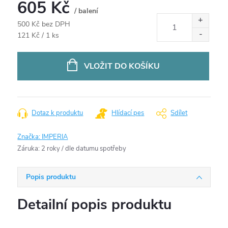
605 Kč
/ balení
500 Kč bez DPH
Měrná
121 Kč / 1 ks
cena:
VLOŽIT DO KOŠÍKU
Dotaz k produktu
Hlídací pes
Sdílet
Značka:
IMPERIA
Záruka
:
2 roky / dle datumu spotřeby
Popis produktu
Detailní popis produktu