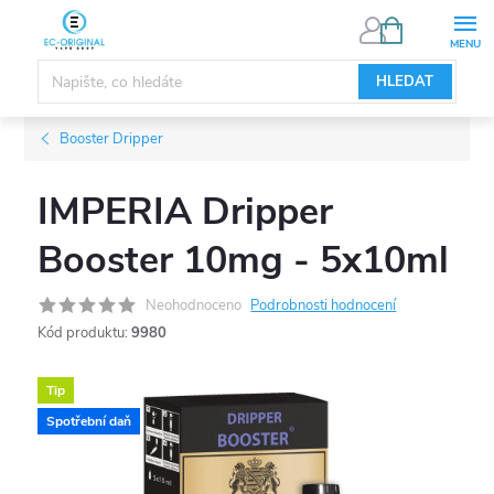
Přejít
NÁKUPNÍ
KOŠÍK
na
obsah
HLEDAT
Booster Dripper
IMPERIA Dripper
Booster 10mg - 5x10ml
Neohodnoceno
Podrobnosti hodnocení
Kód produktu:
9980
Tip
Spotřební daň