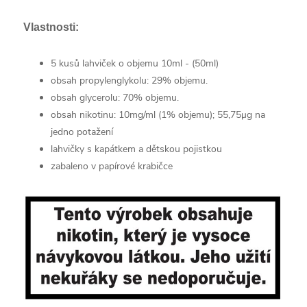
Vlastnosti:
5 kusů lahviček o objemu 10ml - (50ml)
obsah propylenglykolu: 29% objemu.
obsah glycerolu: 70% objemu.
obsah nikotinu: 10mg/ml (1% objemu); 55,75μg na
jedno potažení
lahvičky s kapátkem a dětskou pojistkou
zabaleno v papírové krabičce