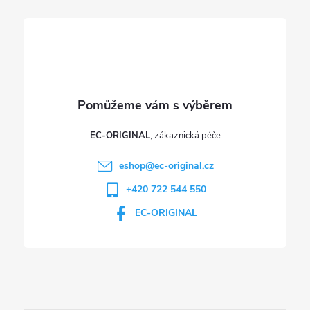
í
EC-ORIGINAL
eshop
@
ec-original.cz
+420 722 544 550
EC-ORIGINAL