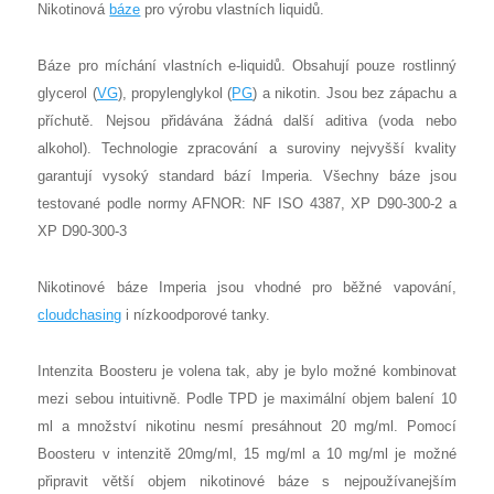
Nikotinová
báze
pro výrobu vlastních liquidů.
Báze pro míchání vlastních e-liquidů. Obsahují pouze rostlinný
glycerol (
VG
), propylenglykol (
PG
) a nikotin. Jsou bez zápachu a
příchutě. Nejsou přidávána žádná další aditiva (voda nebo
alkohol). Technologie zpracování a suroviny nejvyšší kvality
garantují vysoký standard bází Imperia. Všechny báze jsou
testované podle normy AFNOR: NF ISO 4387, XP D90-300-2 a
XP D90-300-3
Nikotinové báze Imperia jsou vhodné pro běžné vapování,
cloudchasing
i nízkoodporové tanky.
Intenzita Boosteru je volena tak, aby je bylo možné kombinovat
mezi sebou intuitivně. Podle TPD je maximální objem balení 10
ml a množství nikotinu nesmí presáhnout 20 mg/ml. Pomocí
Boosteru v intenzitě 20mg/ml, 15 mg/ml a 10 mg/ml je možné
připravit větší objem nikotinové báze s nejpoužívanejším