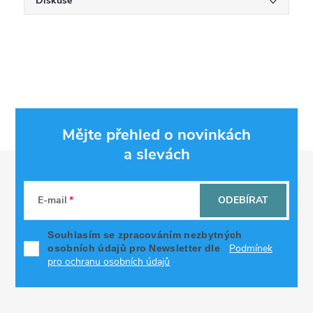
Diskuse
Mějte přehled o novinkách
a slevách
Z
á
E-mail
ODEBÍRAT
p
Souhlasím se zpracováním nezbytných
Podmínek
osobních údajů pro Newsletter dle
a
pro ochranu osobních údajů
t