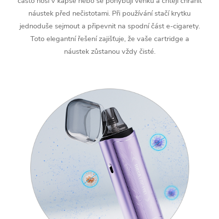
často nosí v kapse nebo se pohybují venku a chtějí chránit
náustek před nečistotami. Při používání stačí krytku
jednoduše sejmout a připevnit na spodní část e-cigarety.
Toto elegantní řešení zajišťuje, že vaše cartridge a
náustek zůstanou vždy čisté.