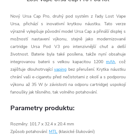
Nový Ursa Cap Pro, druhý pod systém z řady Lost Vape
Ursa, přichází s inovativní krytkou náustku. Tato verze
výrazně vylepšuje původní model Ursa Cap a přináší displej s
možností nastavení výkonu, stejně jako modernizované
cartridge Ursa Pod V3 pro intenzivnější chuť a delší
životnost. Baterie byla také posílena, takže nyní obsahuje
integrovanou baterii s velkou kapacitou 1200
mAh
, což
zajišťuje dlouhotrvající
vaping
bez přerušení. Krytka náustku
chrání vaši e-cigaretu před nečistotami z okolí a s podporou
výkonu až 35 W (v závislosti na odporu cartridge) uspokojí
fanoušky jak těsného, tak volného potahování.
Parametry produktu:
Rozměry: 101.7 x 32.4 x 20.4 mm
Způsob potahování:
MTL
(klasické šlukování)