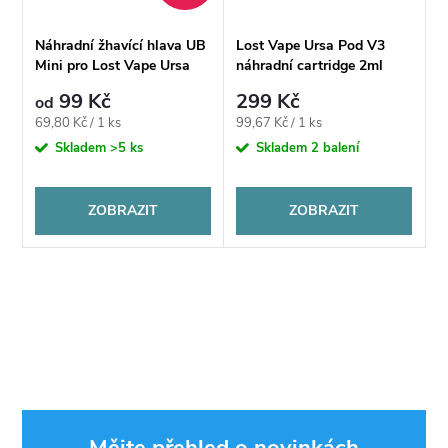
Náhradní žhavící hlava UB
Lost Vape Ursa Pod V3
Mini pro Lost Vape Ursa
náhradní cartridge 2ml
Nano Pro
99 Kč
299 Kč
od
Měrná
Měrná
69,80 Kč / 1 ks
99,67 Kč / 1 ks
cena:
cena:
Skladem
>5 ks
Skladem
2 balení
ZOBRAZIT
ZOBRAZIT
Mějte přehled o novinkách