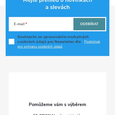
a slevách
Z
á
E-mail
ODEBÍRAT
p
Souhlasím se zpracováním nezbytných
Podmínek
osobních údajů pro Newsletter dle
a
pro ochranu osobních údajů
t
í