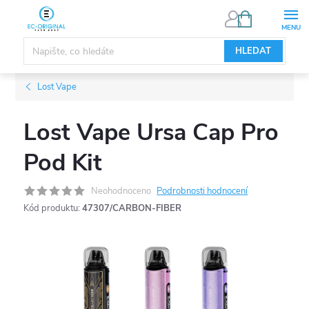
Přejít
NÁKUPNÍ
KOŠÍK
na
obsah
HLEDAT
Lost Vape
Lost Vape Ursa Cap Pro
Pod Kit
Neohodnoceno
Podrobnosti hodnocení
Kód produktu:
47307/CARBON-FIBER