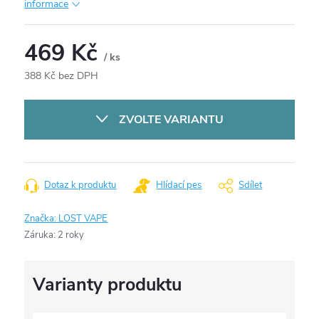
informace
469 Kč
/ ks
388 Kč bez DPH
Měrná
cena:
ZVOLTE VARIANTU
Dotaz k produktu
Hlídací pes
Sdílet
Značka:
LOST VAPE
Záruka
:
2 roky