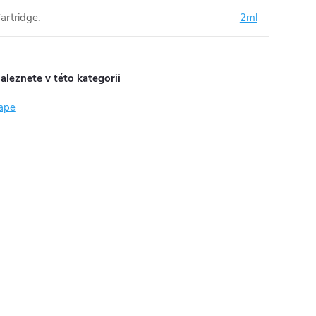
artridge
:
2ml
aleznete v této kategorii
ape