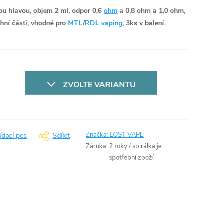
ou hlavou, objem 2 ml, odpor 0,6
ohm
a 0,8 ohm a 1,0 ohm,
chní části, vhodné pro
MTL
/
RDL
vaping
, 3ks v balení.
ZVOLTE VARIANTU
Značka:
LOST VAPE
ídací pes
Sdílet
Záruka
:
2 roky / spirálka je
spotřební zboží