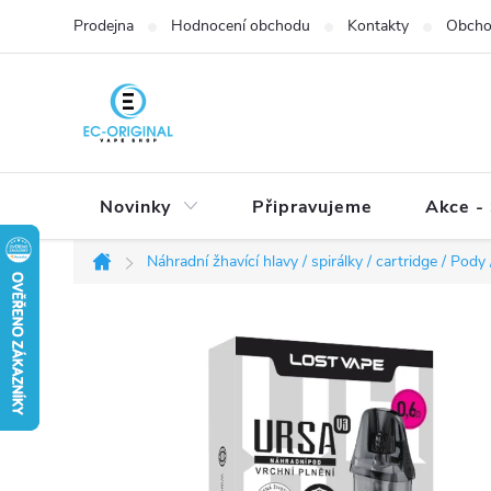
Přejít
Prodejna
Hodnocení obchodu
Kontakty
Obcho
na
obsah
Novinky
Připravujeme
Akce - 
Náhradní žhavící hlavy / spirálky / cartridge / Pody /
Domů