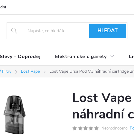
dní podmínky
Ověření věku 18+
Způsoby doručení
Způso
HLEDAT
Slevy - Doprodej
Elektronické cigarety
L
 Filtry
Lost Vape
Lost Vape Ursa Pod V3 náhradní cartridge 2
Lost Vape
náhradní c
Neohodnoceno
Po