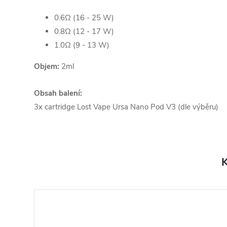
0.6Ω (16 - 25 W)
0.8Ω (12 - 17 W)
1.0Ω (9 - 13 W)
Objem:
2ml
Obsah balení:
3x cartridge Lost Vape Ursa Nano Pod V3 (dle výběru)
K