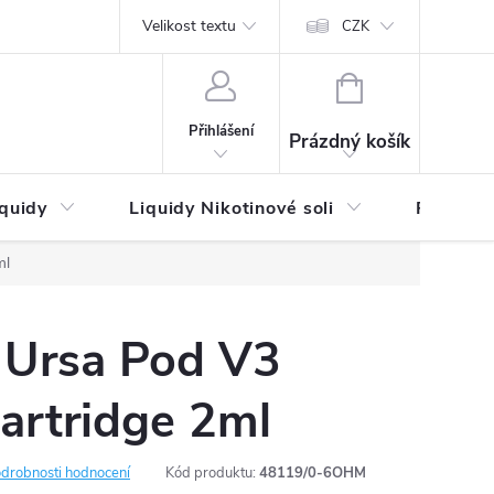
by platby
Reklamační řád
Velikost textu
Vrácení zboží a reklamace
Napi
CZK
NÁKUPNÍ
KOŠÍK
Přihlášení
Prázdný košík
iquidy
Liquidy Nikotinové soli
Příchutě
ml
 Ursa Pod V3
artridge 2ml
drobnosti hodnocení
Kód produktu:
48119/0-6OHM