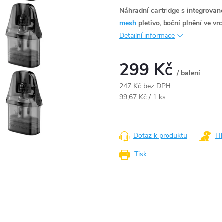
Náhradní cartridge s integrovan
mesh
pletivo, boční plnění ve vr
Detailní informace
299 Kč
/ balení
247 Kč bez DPH
Měrná
99,67 Kč / 1 ks
cena:
Dotaz k produktu
Hl
Tisk