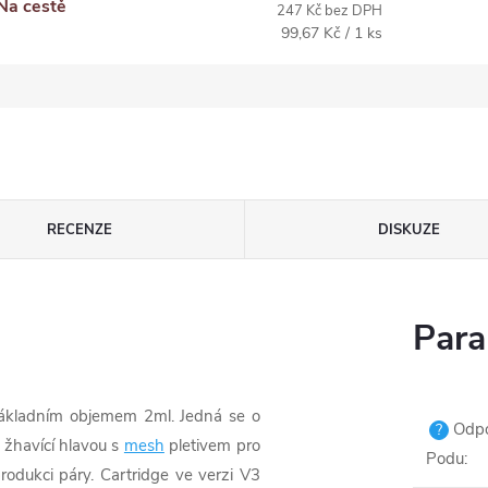
Na cestě
247 Kč bez DPH
Měrná
99,67 Kč / 1 ks
cena:
RECENZE
DISKUZE
Para
základním objemem 2ml. Jedná se o
Odpor
?
 žhavící hlavou s
mesh
pletivem pro
Podu
:
rodukci páry. Cartridge ve verzi V3