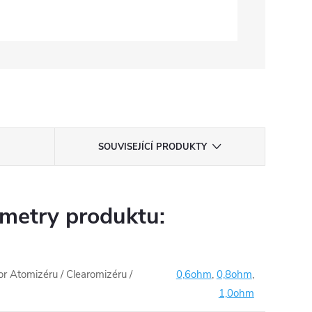
SOUVISEJÍCÍ PRODUKTY
metry produktu:
 Atomizéru / Clearomizéru /
0,6ohm
,
0,8ohm
,
1,0ohm