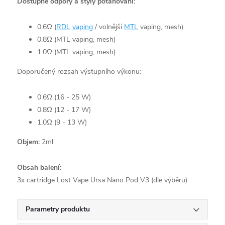
Dostupné odpory a styly potahování:
0.6Ω (
RDL
vaping
/ volnější
MTL
vaping, mesh)
0.8Ω (MTL vaping, mesh)
1.0Ω (MTL vaping, mesh)
Doporučený rozsah výstupního výkonu:
0.6Ω (16 - 25 W)
0.8Ω (12 - 17 W)
1.0Ω (9 - 13 W)
Objem:
2ml
Obsah balení:
3x cartridge Lost Vape Ursa Nano Pod V3 (dle výběru)
Parametry produktu