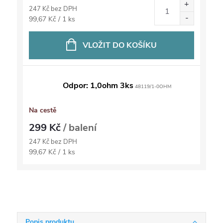
247 Kč bez DPH
Měrná
99,67 Kč / 1 ks
cena:
VLOŽIT DO KOŠÍKU
Odpor: 1,0ohm 3ks
48119/1-0OHM
Na cestě
299 Kč
/ balení
247 Kč bez DPH
Měrná
99,67 Kč / 1 ks
cena:
Popis produktu