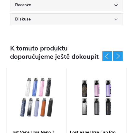
Recenze
Diskuse
K tomuto produktu
doporučujeme ještě dokoupit
o
Lost Vape Ursa Nano 3
Lost Vape Ursa Cap Pro
L