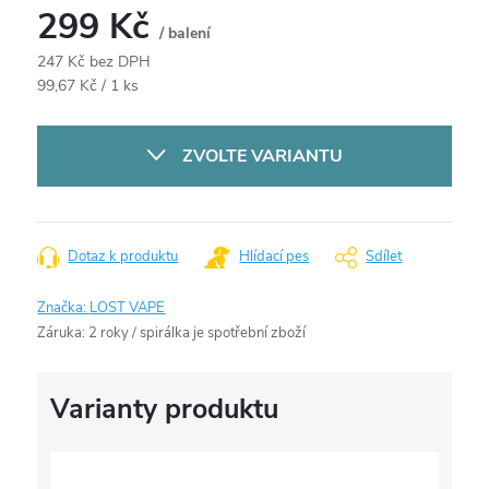
299 Kč
/ balení
247 Kč bez DPH
Měrná
99,67 Kč / 1 ks
cena:
ZVOLTE VARIANTU
Dotaz k produktu
Hlídací pes
Sdílet
Značka:
LOST VAPE
Záruka
:
2 roky / spirálka je spotřební zboží