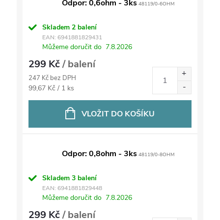
Odpor: 0,6ohm - 3ks
48119/0-6OHM
Skladem
2 balení
EAN:
6941881829431
Můžeme doručit do
7.8.2026
299 Kč
/ balení
247 Kč bez DPH
Měrná
99,67 Kč / 1 ks
cena:
VLOŽIT DO KOŠÍKU
Odpor: 0,8ohm - 3ks
48119/0-8OHM
Skladem
3 balení
EAN:
6941881829448
Můžeme doručit do
7.8.2026
299 Kč
/ balení