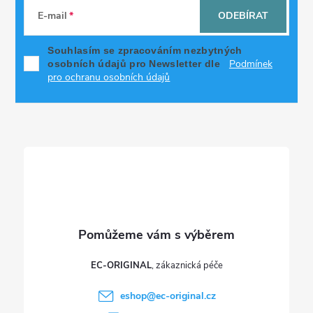
á
E-mail
ODEBÍRAT
p
Souhlasím se zpracováním nezbytných
Podmínek
osobních údajů pro Newsletter dle
a
pro ochranu osobních údajů
t
í
EC-ORIGINAL
eshop
@
ec-original.cz