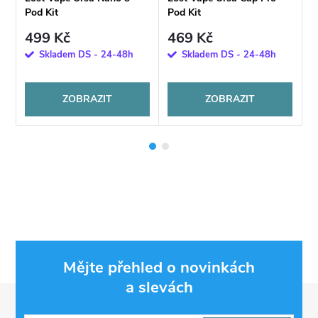
Pod Kit
Pod Kit
P
499 Kč
469 Kč
Skladem DS - 24-48h
Skladem DS - 24-48h
ZOBRAZIT
ZOBRAZIT
Mějte přehled o novinkách
a slevách
Z