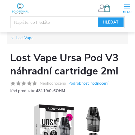
Přejít
NÁKUPNÍ
KOŠÍK
na
obsah
HLEDAT
Lost Vape
Lost Vape Ursa Pod V3
náhradní cartridge 2ml
Neohodnoceno
Podrobnosti hodnocení
Kód produktu:
48119/0-6OHM