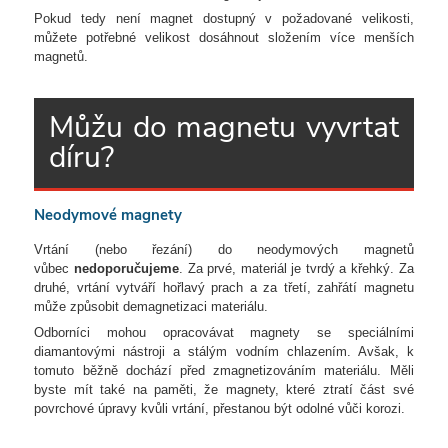
Pokud tedy není magnet dostupný v požadované velikosti,
můžete potřebné velikost dosáhnout složením více menších
magnetů.
Můžu do magnetu vyvrtat
díru?
Neodymové magnety
Vrtání (nebo řezání) do neodymových magnetů
vůbec
nedoporučujeme
. Za prvé, materiál je tvrdý a křehký. Za
druhé, vrtání vytváří hořlavý prach a za třetí, zahřátí magnetu
může způsobit demagnetizaci materiálu.
Odborníci mohou opracovávat magnety se speciálními
diamantovými nástroji a stálým vodním chlazením. Avšak, k
tomuto běžně dochází před zmagnetizováním materiálu. Měli
byste mít také na paměti, že magnety, které ztratí část své
povrchové úpravy kvůli vrtání, přestanou být odolné vůči korozi.