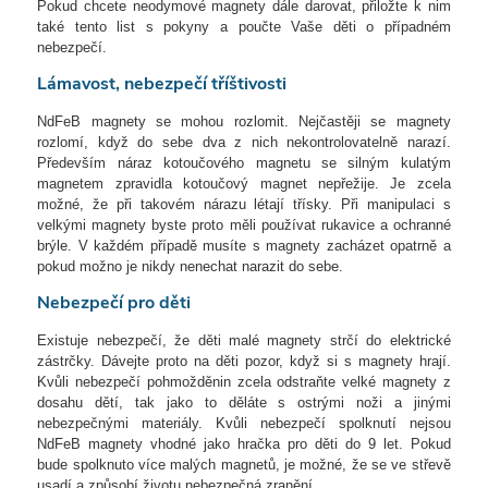
Pokud chcete neodymové magnety dále darovat, přiložte k nim
také tento list s pokyny a poučte Vaše děti o případném
nebezpečí.
Lámavost, nebezpečí tříštivosti
NdFeB magnety se mohou rozlomit. Nejčastěji se magnety
rozlomí, když do sebe dva z nich nekontrolovatelně narazí.
Především náraz kotoučového magnetu se silným kulatým
magnetem zpravidla kotoučový magnet nepřežije. Je zcela
možné, že při takovém nárazu létají třísky. Při manipulaci s
velkými magnety byste proto měli používat rukavice a ochranné
brýle. V každém případě musíte s magnety zacházet opatrně a
pokud možno je nikdy nenechat narazit do sebe.
Nebezpečí pro děti
Existuje nebezpečí, že děti malé magnety strčí do elektrické
zástrčky. Dávejte proto na děti pozor, když si s magnety hrají.
Kvůli nebezpečí pohmožděnin zcela odstraňte velké magnety z
dosahu dětí, tak jako to děláte s ostrými noži a jinými
nebezpečnými materiály. Kvůli nebezpečí spolknutí nejsou
NdFeB magnety vhodné jako hračka pro děti do 9 let. Pokud
bude spolknuto více malých magnetů, je možné, že se ve střevě
usadí a způsobí životu nebezpečná zranění.