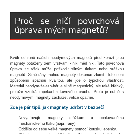
Proč se ničí povrchová
úprava mých magnetů?
Kvůli ochraně našich neodymových magnetů před korozí jsou
magnety potaženy třemi vrstvami - nikl měď nikl. Tato povrchová
úprava se však může poškodit silným tlakem nebo srážkou
magnetů. Silné rány mohou magnety dokonce zlomit. Toto není
způsobeno špatnou kvalitou, ale jde o typickou vlastnost.
Materiál neodym-železo-bór je silně magnetický, ale také křehký,
protože vzniká zapékáním kovového prachu. Proto je nutné s
neodymovými magnety zacházet velice opatrně.
Zde je pár tipů, jak magnety udržet v bezpečí
Nevystavujte magnety srážkám a opakovanému
mechanickému tlaku (např. rány).
Oddělte od sebe velké magnety pomocí kousku lepenky.