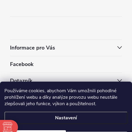
Informace pro Vás
Facebook
Dotazník
Používáme cookies, abychom Vám umožnili pohodlné
Jaký styl vapování vám vyhovuje ?
prohlížení webu a díky analýze provozu webu neustále
zlepšovali jeho funkce, výkon a použitelnost.
Počet hlasů:
3909
Nastavení
Copyright 2026
EC-ORIGINAL
. Všechna práva vyhrazena.