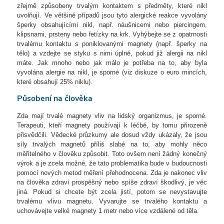
zřejmě způsobeny trvalým kontaktem s předměty, které nikl
uvolňují. Ve většině případů jsou tyto alergické reakce vyvolány
šperky obsahujícími nikl, např. náušnicemi nebo piercingem,
klipsnami, prsteny nebo řetízky na krk. Vyhýbejte se z opatrnosti
trvalému kontaktu s poniklovanými magnety (např. šperky na
tělo) a vzdejte se styku s nimi úplně, pokud již alergii na nikl
máte. Jak mnoho nebo jak málo je potřeba na to, aby byla
vyvolána alergie na nikl, je sporné (viz diskuze o euro mincích,
které obsahují 25% niklu).
Působení na člověka
Zda mají trvalé magnety vliv na lidský organizmus, je sporné.
Terapeuti, kteří magnety používají k léčbě, by tomu přirozeně
přisvědčili. Vědecké průzkumy ale dosud vždy ukázaly, že jsou
síly trvalých magnetů příliš slabé na to, aby mohly něco
měřitelného v člověku způsobit. Toto ovšem není žádný konečný
výrok a je zcela možné, že tato problematika bude v budoucnosti
pomocí nových metod měření přehodnocena. Zda je nakonec vliv
na člověka zdraví prospěšný nebo spíše zdraví škodlivý, je věc
jiná. Pokud si chcete být zcela jistí, potom se nevystavujte
trvalému vlivu magnetu. Vyvarujte se trvalého kontaktu a
uchovávejte velké magnety 1 metr nebo více vzdálené od těla.