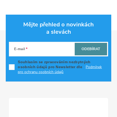
Mějte přehled o novinkách
a slevách
Z
á
E-mail
ODEBÍRAT
p
Souhlasím se zpracováním nezbytných
Podmínek
osobních údajů pro Newsletter dle
a
pro ochranu osobních údajů
t
í