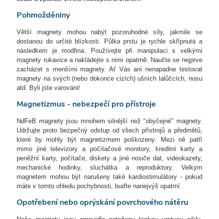
Pohmožděniny
Větší magnety mohou nabýt pozoruhodné síly, jakmile se
dostanou do určité blízkosti. Půlka prstu je rychle skřípnutá a
následkem je modřina. Používejte při manipulaci s velkými
magnety rukavice a nakládejte s nimi opatrně. Naučte se nejprve
zacházet s menšími magnety. Ať Vás ani nenapadne testovat
magnety na svých (nebo dokonce cizích) ušních lalůčcích, nosu
atd. Byli jste varováni!
Magnetizmus - nebezpečí pro přístroje
NdFeB magnety jsou mnohem silnější než "obyčejné" magnety.
Udržujte proto bezpečný odstup od všech přístrojů a předmětů,
které by mohly být magnetizmem poškozeny. Mezi ně patří
mimo jiné televizory a počítačové monitory, kreditní karty a
peněžní karty, počítače, diskety a jiné nosiče dat, videokazety,
mechanické hodinky, sluchátka a reproduktory. Velkým
magnetem mohou být narušeny také kardiostimulátory - pokud
máte v tomto ohledu pochybnosti, buďte nanejvýš opatrní.
Opotřebení nebo oprýskání povrchového nátěru