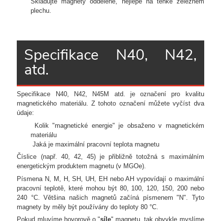
Skladujte magnety odděleně, nejlépe na tenké železném
plechu.
Specifikace N40, N42,
atd.
Specifikace N40, N42, N45M atd. je označení pro kvalitu
magnetického materiálu. Z tohoto označení můžete vyčíst dva
údaje:
Kolik "magnetické energie" je obsaženo v magnetickém
materiálu
Jaká je maximální pracovní teplota magnetu
Číslice (např. 40, 42, 45) je přibližně totožná s maximálním
energetickým produktem magnetu (v MGOe).
Písmena N, M, H, SH, UH, EH nebo AH vypovídají o maximální
pracovní teplotě, které mohou být 80, 100, 120, 150, 200 nebo
240 °C. Většina našich magnetů začíná písmenem "N". Tyto
magnety by měly být používány do teploty 80 °C.
Pokud mluvíme hovorově o "
síle
" magnetu, tak obvykle myslíme