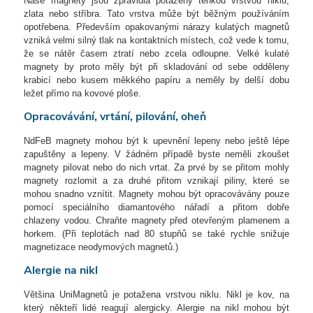
Naše magnety jsou zpravidla potaženy tenkou vrstvou niklu,
zlata nebo stříbra. Tato vrstva může být běžným používáním
opotřebena. Především opakovanými nárazy kulatých magnetů
vzniká velmi silný tlak na kontaktních místech, což vede k tomu,
že se nátěr časem ztratí nebo zcela odloupne. Velké kulaté
magnety by proto měly být při skladování od sebe odděleny
krabicí nebo kusem měkkého papíru a neměly by delší dobu
ležet přímo na kovové ploše.
Opracovávání, vrtání, pilování, oheň
NdFeB magnety mohou být k upevnění lepeny nebo ještě lépe
zapuštěny a lepeny. V žádném případě byste neměli zkoušet
magnety pilovat nebo do nich vrtat. Za prvé by se přitom mohly
magnety rozlomit a za druhé přitom vznikají piliny, které se
mohou snadno vznítit. Magnety mohou být opracovávány pouze
pomocí speciálního diamantového nářadí a přitom dobře
chlazeny vodou. Chraňte magnety před otevřeným plamenem a
horkem. (Při teplotách nad 80 stupňů se také rychle snižuje
magnetizace neodymových magnetů.)
Alergie na nikl
Většina UniMagnetů je potažena vrstvou niklu. Nikl je kov, na
který někteří lidé reagují alergicky. Alergie na nikl mohou být