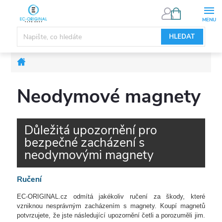
Přejít
NÁKUPNÍ
KOŠÍK
na
obsah
HLEDAT
Domů
Neodymové magnety
Důležitá upozornění pro
bezpečné zacházení s
neodymovými magnety
Ručení
EC-ORIGINAL.cz odmítá jakékoliv ručení za škody, které
vzniknou nesprávným zacházením s magnety. Koupí magnetů
potvrzujete, že jste následující upozornění četli a porozuměli jim.