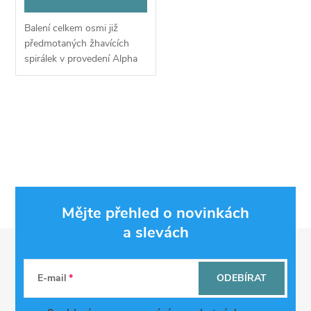
Balení celkem osmi již
předmotaných žhavících
spirálek v provedení Alpha
Braid s odpory 0,35Ω a
0,25Ω.
O
v
l
á
Mějte přehled o novinkách
d
a slevách
Z
a
á
c
E-mail
ODEBÍRAT