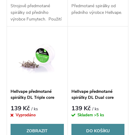
d
Strojově předmotané
Předmotané spirálky od
d
spirálky od předního
předního výrobce Hellvape.
u
výrobce Fumytech. Použití
u
pro DL
k
k
t
t
ů
ů
Hellvape předmotané
Hellvape předmotané
spirálky DL Triple core
spirálky DL Dual core
fused clapton NI80 -
fused clapton NI80 -
139 Kč
139 Kč
/ ks
/ ks
0,37ohm - 10ks
0,36ohm - 10ks
Vyprodáno
Skladem
>5 ks
ZOBRAZIT
DO KOŠÍKU