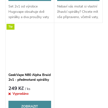
Set 2v1 od výrobce
Nebaví vás motat si vlastní
Hugsvape obsahuje dvě
žhavící spirálky? Chcete mít
spirálky a dva proužky vaty
vše připraveno, včetně vaty,
pro okamžitou a snadnou
k instalaci do svého
Tip
montáž do DIY atomizéru.
atomizéru?
GeekVape N80 Alpha Braid
2v1 - předmotané spirálky
8ks
249 Kč
/ ks
Vyprodáno
ZOBRAZIT