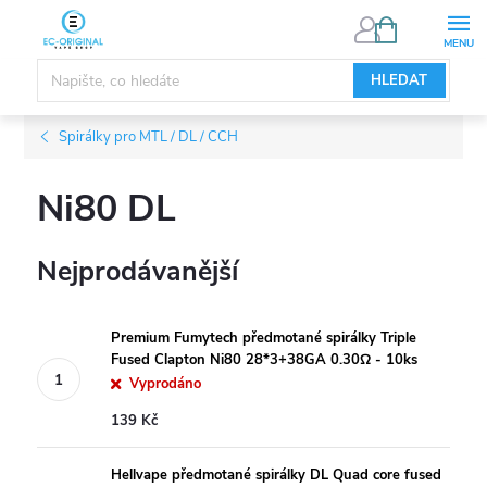
Přejít
NÁKUPNÍ
KOŠÍK
na
obsah
HLEDAT
Spirálky pro MTL / DL / CCH
Ni80 DL
Nejprodávanější
Premium Fumytech předmotané spirálky Triple
Fused Clapton Ni80 28*3+38GA 0.30Ω - 10ks
Vyprodáno
139 Kč
Hellvape předmotané spirálky DL Quad core fused