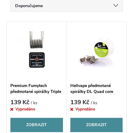
Ř
Doporučujeme
a
Nejlevnější
V
Nejdražší
z
ý
Nejprodávanější
e
p
Abecedně
n
i
í
s
Premium Fumytech
Hellvape předmotané
p
předmotané spirálky Triple
spirálky DL Quad core
p
Fused Clapton Ni80
fused clapton NI80 -
139 Kč
139 Kč
/ ks
/ ks
28*3+38GA 0.30Ω - 10ks
0,28ohm - 10ks
r
Vyprodáno
Vyprodáno
r
o
ZOBRAZIT
ZOBRAZIT
o