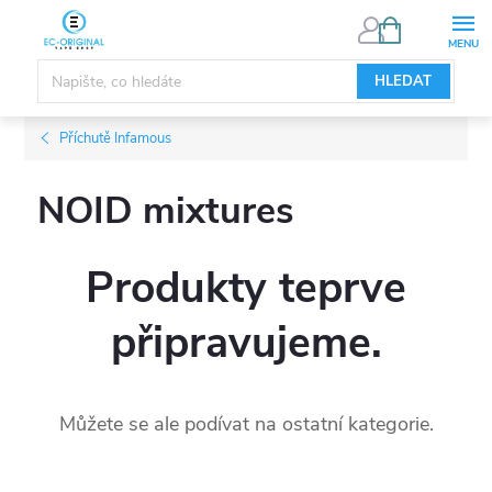
Přejít
NÁKUPNÍ
KOŠÍK
na
obsah
HLEDAT
Příchutě Infamous
NOID mixtures
Produkty teprve
připravujeme.
Můžete se ale podívat na ostatní kategorie.