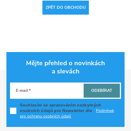
ZPĚT DO OBCHODU
Mějte přehled o novinkách
a slevách
Z
á
E-mail
ODEBÍRAT
p
Souhlasím se zpracováním nezbytných
Podmínek
osobních údajů pro Newsletter dle
a
pro ochranu osobních údajů