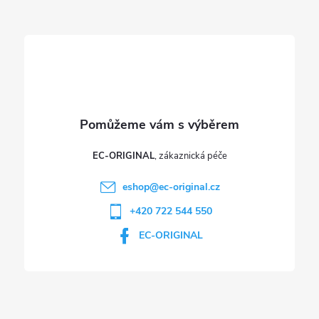
t
í
EC-ORIGINAL
eshop
@
ec-original.cz
+420 722 544 550
EC-ORIGINAL