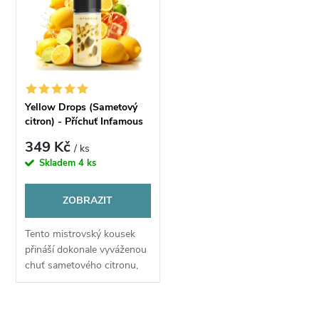
t
t
ů
ů
Yellow Drops (Sametový
citron) - Příchuť Infamous
Drops S&V 10ml/100ml
349 Kč
/ ks
Skladem
4 ks
ZOBRAZIT
Tento mistrovský kousek
přináší dokonale vyváženou
chuť sametového citronu,
která kombinuje krémově
jemné tóny s přirozenou,
jiskřivě kyselkavou svěžestí