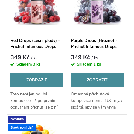
e
p
Abecedně
n
i
í
s
Red Drops (Lesní plody) -
Purple Drops (Hrozno) -
p
Příchuť Infamous Drops
Příchuť Infamous Drops
p
S&V 10ml/100ml
S&V 10ml/100ml
349 Kč
349 Kč
/ ks
/ ks
r
Skladem
3 ks
Skladem
1 ks
r
o
ZOBRAZIT
ZOBRAZIT
o
d
Toto není jen pouhá
Omamná příchuťová
d
kompozice, již po prvním
kompozice nemusí být nijak
u
ochutnání příchuti se z ní
složitá, aby se vám vryla
u
totiž stane posedlost. Na
pod kůži. O tom vás
Novinka
vaše chuťové pohárky
přesvědčí i tato limonáda z
k
zaútočí salva těch nejlepších
černých hroznů odrůdy
k
Spotřební daň
bobulek, jaké si...
Isabella. Abyste si ji...