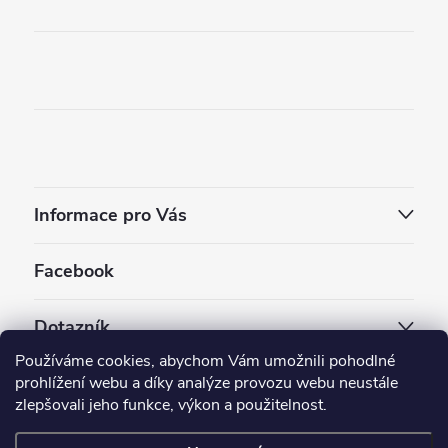
Informace pro Vás
Facebook
Dotazník
Používáme cookies, abychom Vám umožnili pohodlné
Jaký styl vapování vám vyhovuje ?
prohlížení webu a díky analýze provozu webu neustále
zlepšovali jeho funkce, výkon a použitelnost.
Počet hlasů:
3910