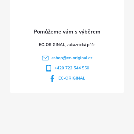
k
y
v
ý
p
EC-ORIGINAL
i
eshop
@
ec-original.cz
+420 722 544 550
s
EC-ORIGINAL
u