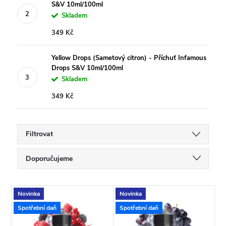
S&V 10ml/100ml
Skladem
349 Kč
Yellow Drops (Sametový citron) - Příchuť Infamous
Drops S&V 10ml/100ml
Skladem
349 Kč
Filtrovat
Ř
Doporučujeme
a
Nejlevnější
V
Novinka
Novinka
Nejdražší
z
Spotřební daň
Spotřební daň
ý
Nejprodávanější