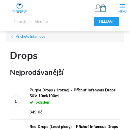
Přejít
NÁKUPNÍ
KOŠÍK
na
obsah
HLEDAT
Příchutě Infamous
Drops
Nejprodávanější
Purple Drops (Hrozno) - Příchuť Infamous Drops
S&V 10ml/100ml
Skladem
349 Kč
Red Drops (Lesní plody) - Příchuť Infamous Drops