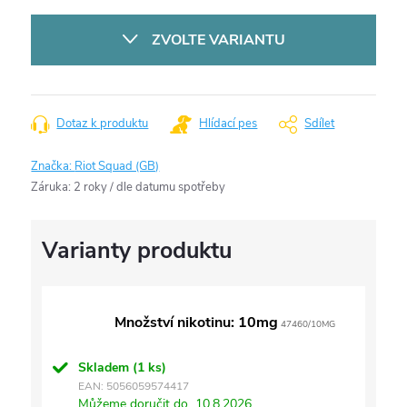
Měrná
cena:
ZVOLTE VARIANTU
Dotaz k produktu
Hlídací pes
Sdílet
Značka:
Riot Squad (GB)
Záruka
:
2 roky / dle datumu spotřeby
Množství nikotinu: 10mg
47460/10MG
Skladem
(1 ks)
EAN:
5056059574417
Můžeme doručit do
10.8.2026