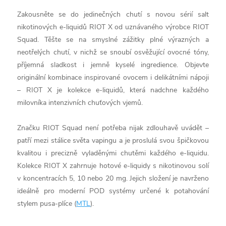
Zakousněte se do jedinečných chutí s novou sérií salt
nikotinových e-liquidů RIOT X od uznávaného výrobce RIOT
Squad. Těšte se na smyslné zážitky plné výrazných a
neotřelých chutí, v nichž se snoubí osvěžující ovocné tóny,
příjemná sladkost i jemně kyselé ingredience. Objevte
originální kombinace inspirované ovocem i delikátními nápoji
– RIOT X je kolekce e-liquidů, která nadchne každého
milovníka intenzivních chuťových vjemů.
Značku RIOT Squad není potřeba nijak zdlouhavě uvádět –
patří mezi stálice světa vapingu a je proslulá svou špičkovou
kvalitou i precizně vyladěnými chutěmi každého e-liquidu.
Kolekce RIOT X zahrnuje hotové e-liquidy s nikotinovou solí
v koncentracích 5, 10 nebo 20 mg. Jejich složení je navrženo
ideálně pro moderní POD systémy určené k potahování
stylem pusa-plíce (
MTL
).