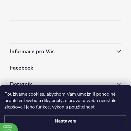
Informace pro Vás
Facebook
Dotazník
Používáme cookies, abychom Vám umožnili pohodlné
Jaký styl vapování vám vyhovuje ?
prohlížení webu a díky analýze provozu webu neustále
zlepšovali jeho funkce, výkon a použitelnost.
Počet hlasů:
3909
Nastavení
Copyright 2026
EC-ORIGINAL
. Všechna práva vyhrazena.