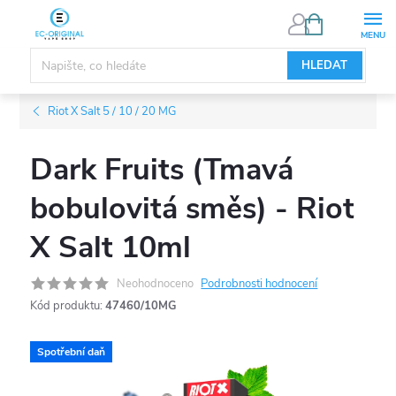
Přejít
NÁKUPNÍ
KOŠÍK
na
obsah
HLEDAT
Riot X Salt 5 / 10 / 20 MG
Dark Fruits (Tmavá
bobulovitá směs) - Riot
X Salt 10ml
Neohodnoceno
Podrobnosti hodnocení
Kód produktu:
47460/10MG
Spotřební daň