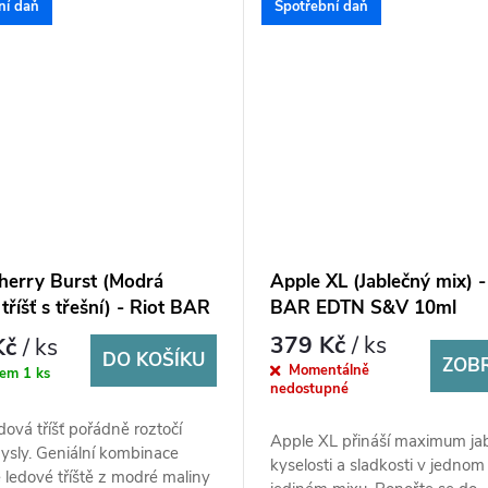
ní daň
Spotřební daň
herry Burst (Modrá
Apple XL (Jablečný mix) -
tříšť s třešní) - Riot BAR
BAR EDTN S&V 10ml
S&V 10ml
379 Kč
/ ks
Kč
/ ks
DO KOŠÍKU
ZOB
Momentálně
dem
1 ks
nedostupné
dová tříšť pořádně roztočí
Apple XL přináší maximum ja
ysly. Geniální kombinace
kyselosti a sladkosti v jednom
 ledové tříště z modré maliny