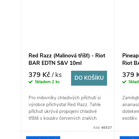
Red Razz (Malinová tříšť) - Riot
Pineap
BAR EDTN S&V 10ml
Riot 
379 Kč
/ ks
379 
DO KOŠÍKU
Skladem
2 ks
Skla
Pro milovníky chladivých příchutí si
Zamilujt
výrobce přichystal Red Razz. Tahle
ananaso
příchuť ukrývá propojení chladivé
dotekem
tříště s kousky červených zralých
exotiky
malin a s pořádnou porcí...
šťavnat
Kód:
46537
kooladou