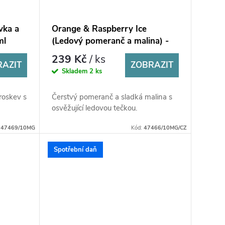
vka a
Orange & Raspberry Ice
ml
(Ledový pomeranč a malina) -
Riot X Salt 10ml
239 Kč
/ ks
RAZIT
ZOBRAZIT
Skladem
2 ks
roskev s
Čerstvý pomeranč a sladká malina s
osvěžující ledovou tečkou.
:
47469/10MG
Kód:
47466/10MG/CZ
Spotřební daň