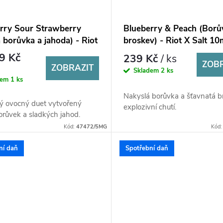
rry Sour Strawberry
Blueberry & Peach (Borů
á borůvka a jahoda) - Riot
broskev) - Riot X Salt 10
 10ml
9 Kč
239 Kč
/ ks
ZOB
ZOBRAZIT
Skladem
2 ks
dem
1 ks
Nakyslá borůvka a šťavnatá b
 ovocný duet vytvořený
explozivní chutí.
orůvek a sladkých jahod.
Kód:
47472/5MG
Kód
ní daň
Spotřební daň