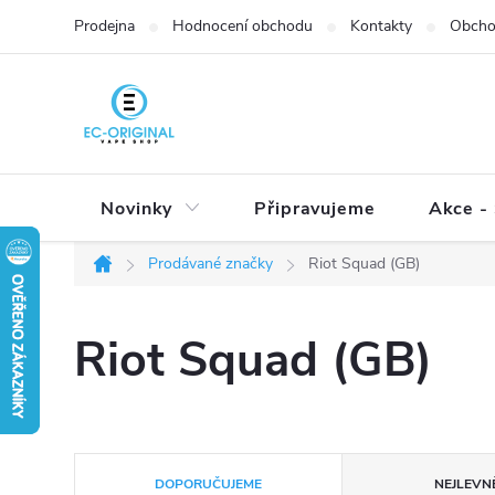
Přejít
Prodejna
Hodnocení obchodu
Kontakty
Obcho
na
obsah
Novinky
Připravujeme
Akce - 
Prodávané značky
Riot Squad (GB)
Domů
Riot Squad (GB)
Ř
DOPORUČUJEME
NEJLEVNĚ