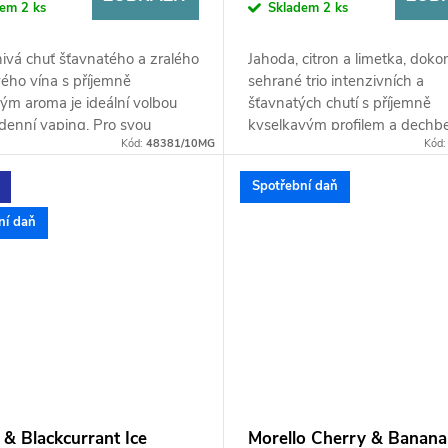
dem
2 ks
Skladem
2 ks
vá chuť šťavnatého a zralého
Jahoda, citron a limetka, doko
ého vína s příjemně
sehrané trio intenzivních a
vým aroma je ideální volbou
šťavnatých chutí s příjemně
odenní vaping. Pro svou
kyselkavým profilem a dechbe
Kód:
48381/10MG
Kód
kou chuť plnou svěžesti,...
svěžestí. Přirozeně nasládlou 
jahody...
Spotřební daň
ní daň
& Blackcurrant Ice
Morello Cherry & Banana