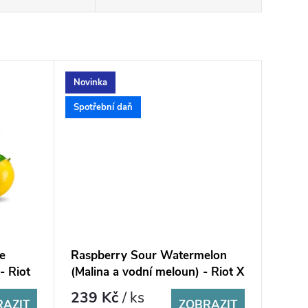
Novinka
Spotřební daň
e
Raspberry Sour Watermelon
 - Riot
(Malina a vodní meloun) - Riot X
Salt 10ml
239 Kč
/ ks
RAZIT
ZOBRAZIT