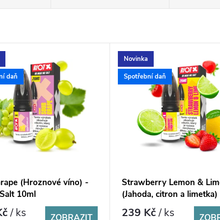
Novinka
ní daň
Spotřební daň
rape (Hroznové víno) -
Strawberry Lemon & Lim
 Salt 10ml
(Jahoda, citron a limetka)
X Salt 10ml
Kč
/ ks
239 Kč
/ ks
ZOBRAZIT
ZOB