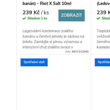
banán) - Riot X Salt 10ml
(Ledov
Riot X
239 Kč
/ ks
239 
ZOBRAZIT
Skladem
1 ks
Skla
Legendární kombinace zralého
Tropick
banánu a čerstvé jahody je sázkou na
svěžest
jistotu. Zamilujte si plnou, výraznou a
černého
intenzivní chuť zralého ovoce v
kooladov
Kód:
48372/10MG
dokonale namíchaném blendu...
bohatší,
Spotřební daň
Spotřeb