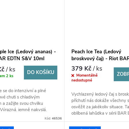
ple Ice (Ledový ananas) -
Peach Ice Tea (Ledový
BAR EDTN S&V 10ml
broskvový čaj) - Riot BA
EDTN S&V 10ml
379 Kč
/ ks
Kč
/ ks
DO KOŠÍKU
ZOB
Momentálně
dem
2 ks
nedostupné
e se do intenzivní a plné
Vychlazený ledový čaj s bros
vé chuti s chladivým
příchutí nás dokáže všechny 
 a zažijte svou chvilku
osvěžit za jakékoliv situace. T
. Výrazná, jemně nakyslá,
oblíbená lahůdka v sérii BAR
á a svěží chuť ananasu s
Kód:
46536
přináší nejen jedinečnou...
...