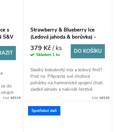
ce s
Strawberry & Blueberry Ice
TN S&V
(Ledová jahoda & borůvka) -
Riot BAR EDTN S&V 10ml
379 Kč
/ ks
DO KOŠÍKU
RAZIT
Skladem
1 ks
Sladký bobulovitý mix a ledový finiš?
 a
Proč ne. Připravte své chuťové
pohárky na harmonické spojení chuti
 se do
sladké jahody a nakyslé čerstvé
 vlnách
borůvky. K oběma složkám se v...
Kód:
46539
Kód:
46538
ého...
Spotřební daň