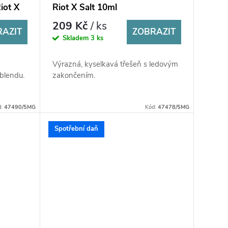
Riot X
Riot X Salt 10ml
209 Kč
/ ks
RAZIT
ZOBRAZIT
Skladem
3 ks
Výrazná, kyselkavá třešeň s ledovým
blendu.
zakončením.
d:
47490/5MG
Kód:
47478/5MG
Spotřební daň