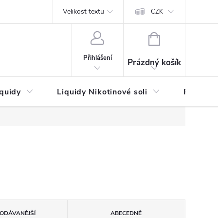
by platby
Reklamační řád
Velikost textu
Vrácení zboží a reklamace
Napi
CZK
NÁKUPNÍ
KOŠÍK
Přihlášení
Prázdný košík
iquidy
Liquidy Nikotinové soli
Příchutě
ODÁVANĚJŠÍ
ABECEDNĚ