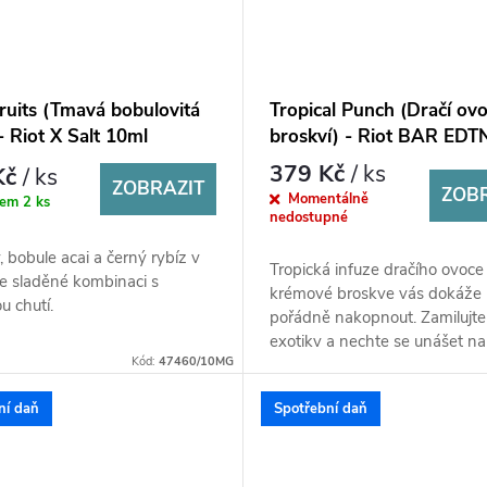
ruits (Tmavá bobulovitá
Tropical Punch (Dračí ovo
- Riot X Salt 10ml
broskví) - Riot BAR ED
10ml
379 Kč
/ ks
Kč
/ ks
ZOBRAZIT
ZOB
Momentálně
dem
2 ks
nedostupné
 bobule acai a černý rybíz v
Tropická infuze dračího ovoce
e sladěné kombinaci s
krémové broskve vás dokáže
u chutí.
pořádně nakopnout. Zamilujte
exotiky a nechte se unášet na
Kód:
47460/10MG
svěžesti, sladkých tónů čerstv
ní daň
Spotřební daň