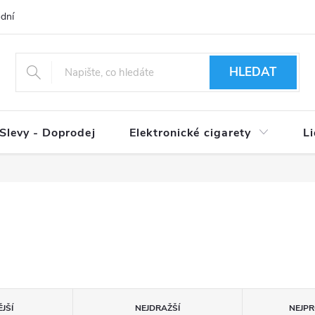
dní podmínky
Ověření věku 18+
Způsoby doručení
Způso
HLEDAT
Slevy - Doprodej
Elektronické cigarety
L
JŠÍ
NEJDRAŽŠÍ
NEJPR