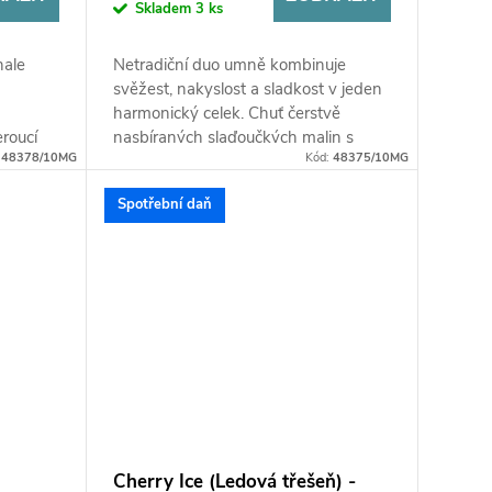
Skladem
3 ks
nale
Netradiční duo umně kombinuje
svěžest, nakyslost a sladkost v jeden
harmonický celek. Chuť čerstvě
roucí
nasbíraných slaďoučkých malin s
:
48378/10MG
Kód:
48375/10MG
chuť
mírně nakyslým profilem doplněná o...
Spotřební daň
Cherry Ice (Ledová třešeň) -