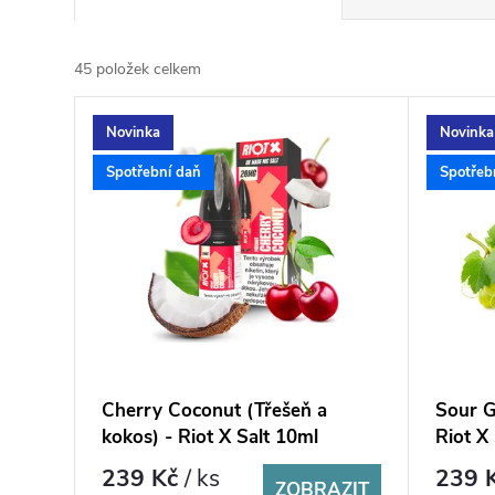
a
z
e
45
položek celkem
n
V
í
Novinka
Novinka
ý
p
p
Spotřební daň
Spotřeb
r
i
o
s
d
p
u
r
k
o
t
d
ů
u
k
Cherry Coconut (Třešeň a
Sour G
t
kokos) - Riot X Salt 10ml
Riot X
ů
239 Kč
/ ks
239 
ZOBRAZIT