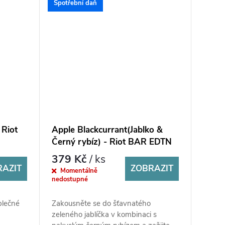
Spotřební daň
 Riot
Apple Blackcurrant(Jablko &
Černý rybíz) - Riot BAR EDTN
S&V 10ml
379 Kč
/ ks
RAZIT
ZOBRAZIT
Momentálně
nedostupné
blečné
Zakousněte se do šťavnatého
zeleného jablíčka v kombinaci s