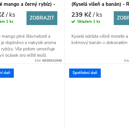
é mango a černý rybíz) -
(Kyselá višeň a banán) - 
 Salt 10ml
Salt 10ml
Kč
/ ks
239 Kč
/ ks
ZOBRAZIT
ZOB
dem
1 ks
Skladem
1 ks
é mango plné šťavnatosti a
Kyselá odrůda višně morello a
i je doplněno o nakyslé aroma
krémový banán v dokonalém 
 rybízu. Vše potom umocňuje
ý ocásek pro ještě lepší,
Kód:
48369/10MG
Kó
 výraznější a...
ní daň
Spotřební daň