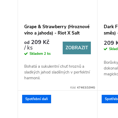
Grape & Strawberry (Hroznové
Dark F
víno a jahoda) - Riot X Salt
směs) 
10ml
209 Kč
209 
od
/ ks
ZOBRAZIT
Skla
Skladem
2 ks
Borůvky,
Bohatá a sukulentní chuť hroznů a
dokonal
sladkých jahod sladěných v perfektní
magicko
harmonii.
Kód:
47463/10MG
Spotřební daň
Spotřeb