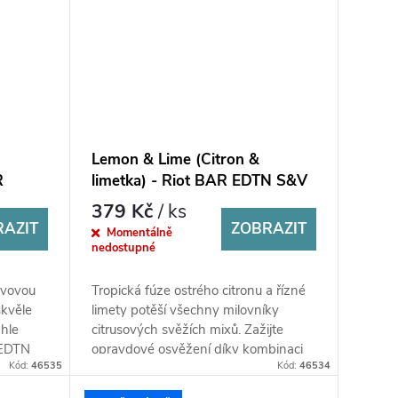
Lemon & Lime (Citron &
R
limetka) - Riot BAR EDTN S&V
10ml
379 Kč
/ ks
RAZIT
ZOBRAZIT
Momentálně
nedostupné
kvovou
Tropická fúze ostrého citronu a řízné
skvěle
limety potěší všechny milovníky
ahle
citrusových svěžích mixů. Zažijte
 EDTN
opravdové osvěžení díky kombinaci
Kód:
46535
Kód:
46534
těchto nejpopulárnějších...