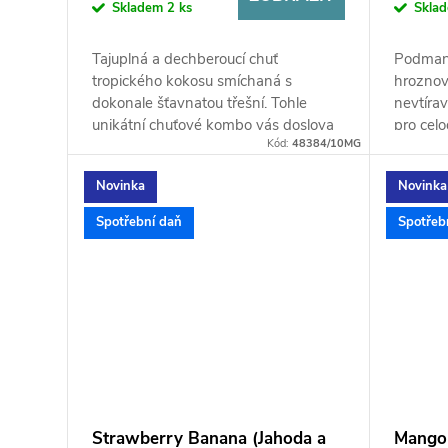
Skladem
2 ks
Skla
Tajuplná a dechberoucí chuť
Podmani
tropického kokosu smíchaná s
hroznov
dokonale šťavnatou třešní. Tohle
nevtíra
unikátní chuťové kombo vás doslova
pro cel
Kód:
48384/10MG
uchvátí už při prvním potahu, kdy
autentic
zažijete...
Novinka
Novinka
Spotřební daň
Spotřeb
Strawberry Banana (Jahoda a
Mango 