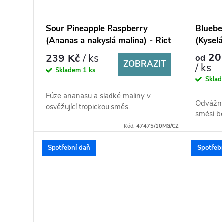
Sour Pineapple Raspberry
Bluebe
(Ananas a nakyslá malina) - Riot
(Kysel
X Salt 10ml
X Salt
20
239 Kč
/ ks
od
ZOBRAZIT
/ ks
Skladem
1 ks
Skla
Fúze ananasu a sladké maliny v
Odvážný
osvěžující tropickou směs.
směsí b
Kód:
47475/10MG/CZ
Spotřební daň
Spotřeb