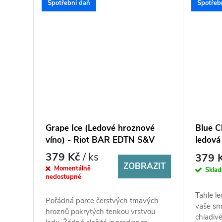
Spotřební daň
Spotřeb
Grape Ice (Ledové hroznové
Blue C
víno) - Riot BAR EDTN S&V
ledová 
10ml
EDTN 
379 Kč
/ ks
379 
ZOBRAZIT
Momentálně
Skla
nedostupné
Tahle le
Pořádná porce čerstvých tmavých
vaše sm
hroznů pokrytých tenkou vrstvou
chladivé