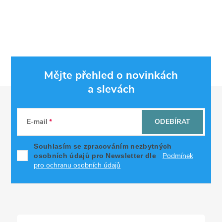
Mějte přehled o novinkách
a slevách
Z
á
E-mail
ODEBÍRAT
p
Souhlasím se zpracováním nezbytných
Podmínek
osobních údajů pro Newsletter dle
a
pro ochranu osobních údajů
t
í