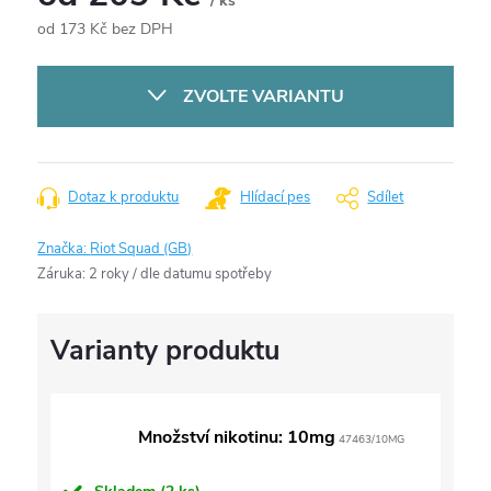
/ ks
od
173 Kč
bez DPH
Měrná
cena:
ZVOLTE VARIANTU
Dotaz k produktu
Hlídací pes
Sdílet
Značka:
Riot Squad (GB)
Záruka
:
2 roky / dle datumu spotřeby
Množství nikotinu: 10mg
47463/10MG