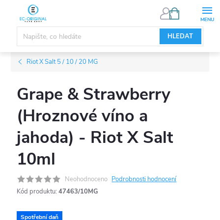
Přejít
NÁKUPNÍ
KOŠÍK
na
obsah
HLEDAT
Riot X Salt 5 / 10 / 20 MG
Grape & Strawberry
(Hroznové víno a
jahoda) - Riot X Salt
10ml
Neohodnoceno
Podrobnosti hodnocení
Kód produktu:
47463/10MG
Spotřební daň