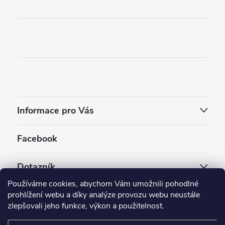
Informace pro Vás
Facebook
Dotazník
Používáme cookies, abychom Vám umožnili pohodlné
Jaký styl vapování vám vyhovuje ?
prohlížení webu a díky analýze provozu webu neustále
zlepšovali jeho funkce, výkon a použitelnost.
Počet hlasů:
3910