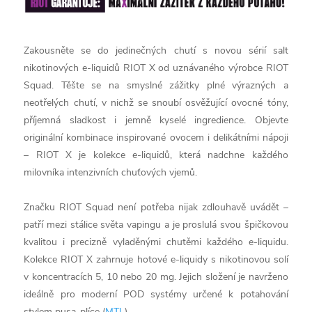
Zakousněte se do jedinečných chutí s novou sérií salt
nikotinových e-liquidů RIOT X od uznávaného výrobce RIOT
Squad. Těšte se na smyslné zážitky plné výrazných a
neotřelých chutí, v nichž se snoubí osvěžující ovocné tóny,
příjemná sladkost i jemně kyselé ingredience. Objevte
originální kombinace inspirované ovocem i delikátními nápoji
– RIOT X je kolekce e-liquidů, která nadchne každého
milovníka intenzivních chuťových vjemů.
Značku RIOT Squad není potřeba nijak zdlouhavě uvádět –
patří mezi stálice světa vapingu a je proslulá svou špičkovou
kvalitou i precizně vyladěnými chutěmi každého e-liquidu.
Kolekce RIOT X zahrnuje hotové e-liquidy s nikotinovou solí
v koncentracích 5, 10 nebo 20 mg. Jejich složení je navrženo
ideálně pro moderní POD systémy určené k potahování
stylem pusa-plíce (
MTL
).