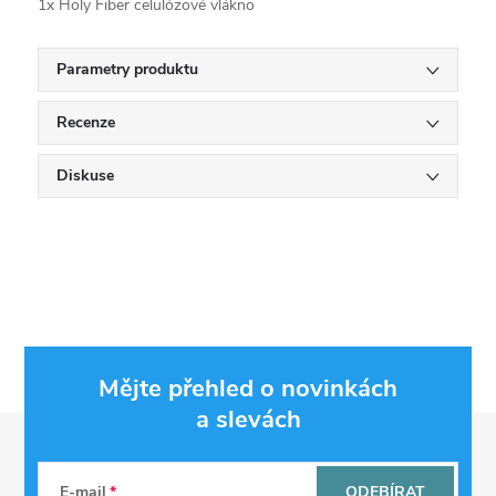
1x Holy Fiber celulózové vlákno
Parametry produktu
Recenze
Diskuse
Mějte přehled o novinkách
a slevách
Z
á
E-mail
ODEBÍRAT