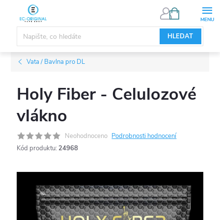
Přejít
NÁKUPNÍ
KOŠÍK
na
obsah
HLEDAT
Vata / Bavlna pro DL
Holy Fiber - Celulozové
vlákno
Neohodnoceno
Podrobnosti hodnocení
Kód produktu:
24968