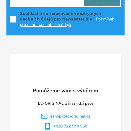
p
Souhlasím se zpracováním nezbytných
Podmínek
osobních údajů pro Newsletter dle
a
pro ochranu osobních údajů
t
í
EC-ORIGINAL
eshop
@
ec-original.cz
+420 722 544 550