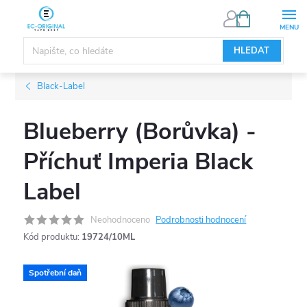
Přejít
NÁKUPNÍ
KOŠÍK
na
obsah
HLEDAT
Black-Label
Blueberry (Borůvka) -
Příchuť Imperia Black
Label
Neohodnoceno
Podrobnosti hodnocení
Kód produktu:
19724/10ML
Spotřební daň