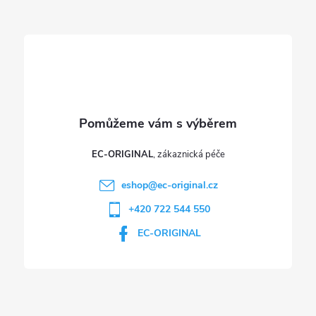
t
í
EC-ORIGINAL
eshop
@
ec-original.cz
+420 722 544 550
EC-ORIGINAL