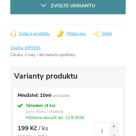
cena:
ZVOLTE VARIANTU
Dotaz k produktu
Hlídací pes
Sdílet
Značka:
IMPERIA
Záruka
:
2 roky / dle datumu spotřeby
Množství: 10ml
19724/10ML
Skladem
(4 ks)
EAN:
8594173594838
Můžeme doručit do
11.8.2026
199 Kč
/ ks