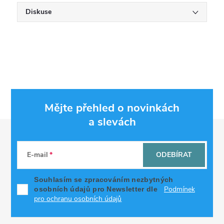
Diskuse
Mějte přehled o novinkách
a slevách
Z
á
E-mail
ODEBÍRAT
p
Souhlasím se zpracováním nezbytných
Podmínek
osobních údajů pro Newsletter dle
a
pro ochranu osobních údajů