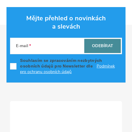
Mějte přehled o novinkách
a slevách
Z
á
E-mail
ODEBÍRAT
p
Souhlasím se zpracováním nezbytných
Podmínek
osobních údajů pro Newsletter dle
a
pro ochranu osobních údajů
t
í