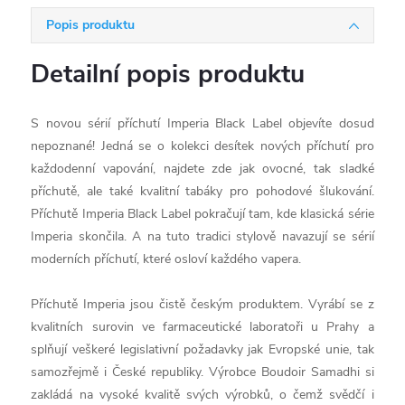
Popis produktu
Detailní popis produktu
S novou sérií příchutí Imperia Black Label objevíte dosud
nepoznané! Jedná se o kolekci desítek nových příchutí pro
každodenní vapování, najdete zde jak ovocné, tak sladké
příchutě, ale také kvalitní tabáky pro pohodové šlukování.
Příchutě Imperia Black Label pokračují tam, kde klasická série
Imperia skončila. A na tuto tradici stylově navazují se sérií
moderních příchutí, které osloví každého vapera.
Příchutě Imperia jsou čistě českým produktem. Vyrábí se z
kvalitních surovin ve farmaceutické laboratoři u Prahy a
splňují veškeré legislativní požadavky jak Evropské unie, tak
samozřejmě i České republiky. Výrobce Boudoir Samadhi si
zakládá na vysoké kvalitě svých výrobků, o čemž svědčí i