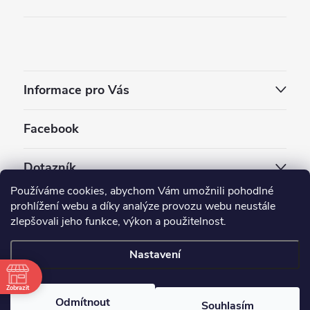
Informace pro Vás
Facebook
Dotazník
Používáme cookies, abychom Vám umožnili pohodlné
Jaký styl vapování vám vyhovuje ?
prohlížení webu a díky analýze provozu webu neustále
zlepšovali jeho funkce, výkon a použitelnost.
Počet hlasů:
3910
Nastavení
Copyright 2026
EC-ORIGINAL
. Všechna práva vyhrazena.
Upravit nastavení cookies
Zobrazit
Odmítnout
Souhlasím