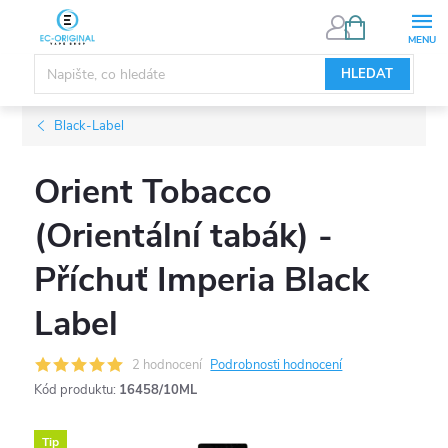
Přejít
NÁKUPNÍ
KOŠÍK
na
obsah
HLEDAT
Black-Label
Orient Tobacco
(Orientální tabák) -
Příchuť Imperia Black
Label
2 hodnocení
Podrobnosti hodnocení
Kód produktu:
16458/10ML
Tip