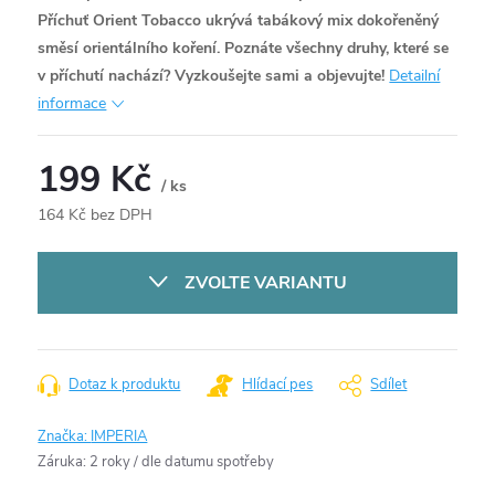
Příchuť Orient Tobacco ukrývá tabákový mix dokořeněný
směsí orientálního koření. Poznáte všechny druhy, které se
v příchutí nachází? Vyzkoušejte sami a objevujte!
Detailní
informace
199 Kč
/ ks
164 Kč bez DPH
Měrná
cena:
ZVOLTE VARIANTU
Dotaz k produktu
Hlídací pes
Sdílet
Značka:
IMPERIA
Záruka
:
2 roky / dle datumu spotřeby