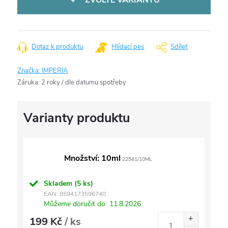
ZVOLTE VARIANTU
Dotaz k produktu
Hlídací pes
Sdílet
Značka:
IMPERIA
Záruka
:
2 roky / dle datumu spotřeby
Množství: 10ml
22541/10ML
Skladem
(5 ks)
EAN:
8594173596740
Můžeme doručit do
11.8.2026
199 Kč
/ ks