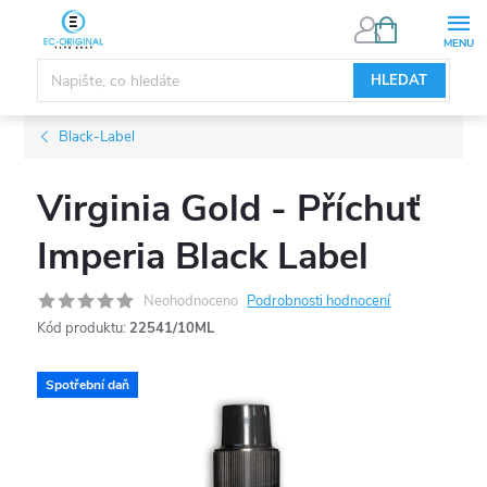
Přejít
NÁKUPNÍ
KOŠÍK
na
obsah
HLEDAT
Black-Label
Virginia Gold - Příchuť
Imperia Black Label
Neohodnoceno
Podrobnosti hodnocení
Kód produktu:
22541/10ML
Spotřební daň