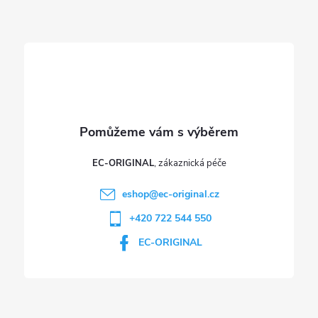
t
í
EC-ORIGINAL
eshop
@
ec-original.cz
+420 722 544 550
EC-ORIGINAL