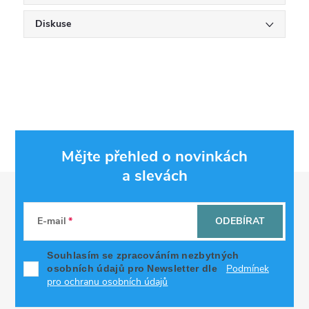
Diskuse
Mějte přehled o novinkách
a slevách
Z
á
E-mail
ODEBÍRAT
p
Souhlasím se zpracováním nezbytných
Podmínek
osobních údajů pro Newsletter dle
a
pro ochranu osobních údajů