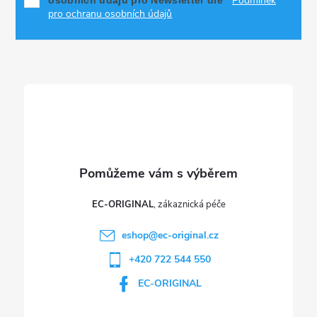
Podmínek
a
pro ochranu osobních údajů
t
í
EC-ORIGINAL
eshop
@
ec-original.cz
+420 722 544 550
EC-ORIGINAL