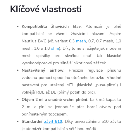
Klíčové vlastnosti
Kompatibilita žhavicích hlav
: Atomizér je plně
kompatibilní se všemi žhavicími hlavami Aspire
Nautilus BVC (vč. variant 0,3
mesh
, 0,7, 0,7 mesh, 1,0
mesh, 1,6 a 1,8
ohm
). Díky tomu si užijete jak moderní
mesh spirálky pro skvělou chuť, tak klasické
vysokoodporové pro silnější nikotinový zážitek.
Nastavitelný airflow
: Precizní regulace přísunu
vzduchu pomocí spodního otočného kroužku. Vhodné
nastavení pro utažený MTL (klasické „pusa-plíce“) i
volnější RDL až DL (přímý potah do plic).
Objem 2 ml a snadné vrchní plnění
: Tank má kapacitu
2 ml a plní se jednoduše přes horní otvory pod
odnímatelným topcapem.
Standardní
závit 510
: Díky univerzálnímu 510 závitu
je atomizér kompatibilní s většinou módů.