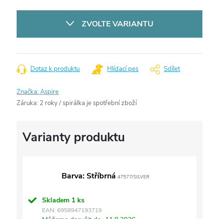
Měrná
cena:
ZVOLTE VARIANTU
Dotaz k produktu
Hlídací pes
Sdílet
Značka:
Aspire
Záruka
:
2 roky / spirálka je spotřební zboží
Barva: Stříbrná
47577/SILVER
Skladem
1 ks
EAN:
6958947193719