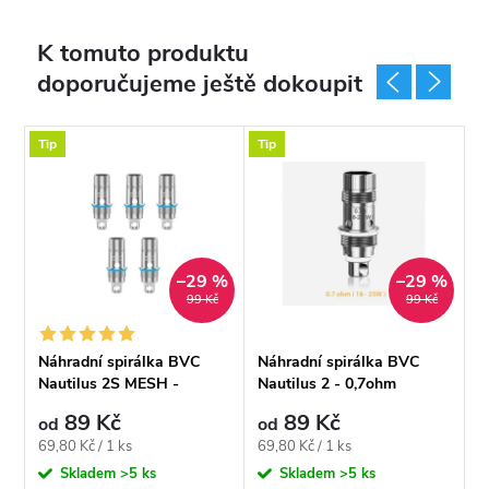
K tomuto produktu
doporučujeme ještě dokoupit
Tip
Tip
T
%
–29 %
–29 %
99 Kč
99 Kč
Náhradní spirálka BVC
Náhradní spirálka BVC
N
Nautilus 2S MESH -
Nautilus 2 - 0,7ohm
A
0,7ohm
89 Kč
89 Kč
od
od
o
Měrná
Měrná
M
69,80 Kč / 1 ks
69,80 Kč / 1 ks
6
cena:
cena:
c
Skladem
>5 ks
Skladem
>5 ks