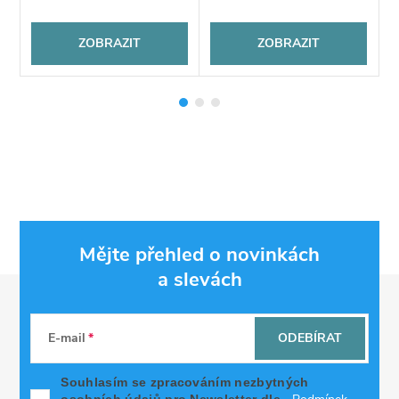
ZOBRAZIT
ZOBRAZIT
Mějte přehled o novinkách
a slevách
Z
á
E-mail
ODEBÍRAT
p
Souhlasím se zpracováním nezbytných
osobních údajů pro Newsletter dle