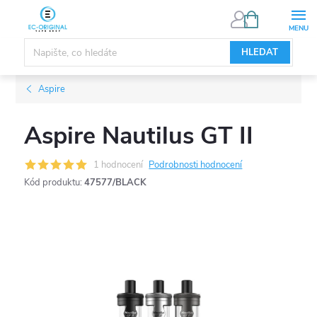
Přejít
NÁKUPNÍ
KOŠÍK
na
obsah
HLEDAT
Aspire
Aspire Nautilus GT II
1 hodnocení
Podrobnosti hodnocení
Kód produktu:
47577/BLACK