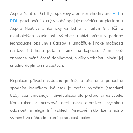
Aspire Nautilus GT II je špičkový atomizér vhodný pro
MTL
i
RDL
potahování, který v sobě spojuje osvědčenou platformu
Aspire Nautilus a ikonický vzhled á la Taifun GT. Těží z
dlouholetých zkušeností výrobce, nabízí prémii v podobě
jednoduché obsluhy i údržby a umožňuje široké možnosti
nastavení tuhosti potahu. Tank má kapacitu 2 ml, což
znamená méně časté doplňování, a díky vrchnímu plnění jej
snadno doplníte i na cestách.
Regulace přívodu vzduchu je řešena přesně a pohodlně
spodním kroužkem. Náustek je možné vyměnit (standard
510), což umožňuje individualizaci dle preferencí uživatele.
Konstrukce z nerezové oceli dává atomizéru vysokou
odolnost a elegantní vzhled. Pyrexové sklo lze snadno
vyměnit za náhradní, které je součástí balení.