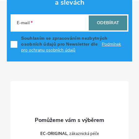
a slevách
Z
á
E-mail
ODEBÍRAT
p
Souhlasím se zpracováním nezbytných
Podmínek
osobních údajů pro Newsletter dle
a
pro ochranu osobních údajů
t
í
EC-ORIGINAL