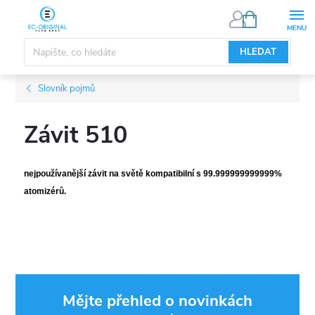
Přejít
NÁKUPNÍ
KOŠÍK
na
obsah
HLEDAT
Slovník pojmů
Závit 510
nejpoužívanější závit na světě kompatibilní s 99.999999999999%
atomizérů.
Mějte přehled o novinkách