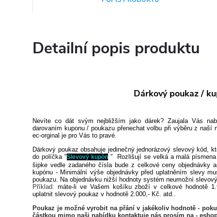
Detailní popis produktu
Dárkový poukaz / k
Nevíte co dát svým nejbližším jako dárek? Zaujala Vás nabíd
darovaním kuponu / poukazu přenechat volbu při výběru z naší
ec-orginal je pro Vás to pravé.
Dárkový poukaz obsahuje jedinečný jednorázový slevový kód, kt
do políčka "
" Rozlišují se velká a malá písmena 
Slevový kupón
šipke vedle zadaného čísla bude z celkové ceny objednávky a
kupónu -
Minimální výše objednávky před uplatněním slevy mus
poukazu. Na objednávku nižší hodnoty systém neumožní slevový 
Příklad
:
máte-li ve Vašem košíku zboží v celkové hodnotě 1.
uplatnit slevový poukaz v hodnotě 2.000,- Kč. atd..
Poukaz je možné vyrobit na přání v jakékoliv hodnotě - pok
částkou mimo naši nabídku kontaktuje nás prosím na - eshop