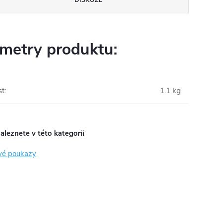
metry produktu:
st
:
1.1 kg
aleznete v této kategorii
vé poukazy