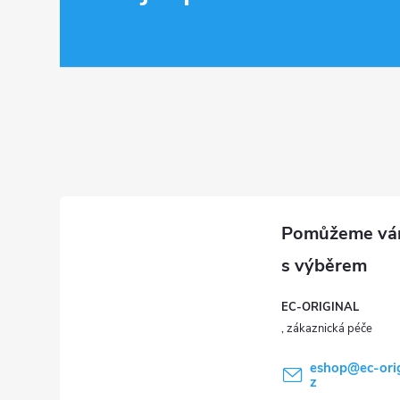
á
p
a
t
í
EC-ORIGINAL
eshop
@
ec-ori
z