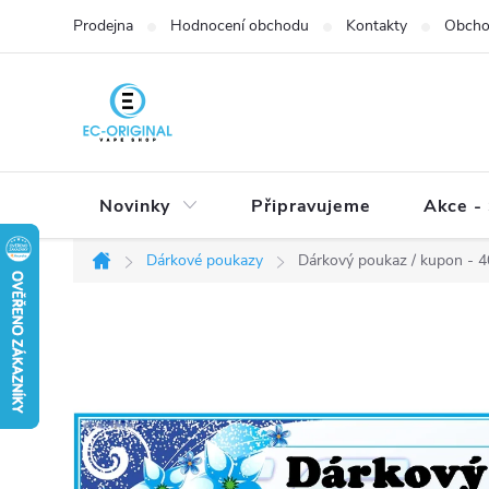
Přejít
Prodejna
Hodnocení obchodu
Kontakty
Obcho
na
obsah
Novinky
Připravujeme
Akce - 
Dárkové poukazy
Dárkový poukaz / kupon - 
Domů