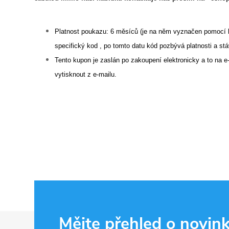
Platnost poukazu: 6 měsíců (
je na něm vyznačen pomocí 
specifický kod , po tomto datu kód pozbývá platnosti a st
Tento kupon je zaslán po zakoupení elektronicky a to na e
vytisknout z e-mailu.
Z
Mějte přehled o novin