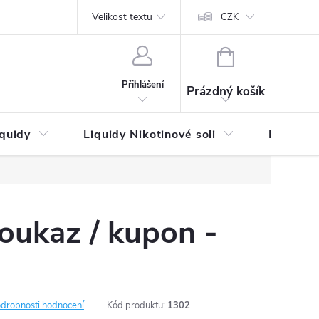
by platby
Reklamační řád
Velikost textu
Vrácení zboží a reklamace
Napi
CZK
NÁKUPNÍ
KOŠÍK
Přihlášení
Prázdný košík
iquidy
Liquidy Nikotinové soli
Příchutě
oukaz / kupon -
drobnosti hodnocení
Kód produktu:
1302