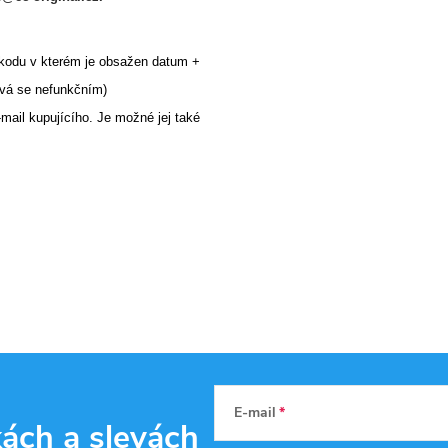
kodu v kterém je obsažen datum +
ává se nefunkčním)
-mail kupujícího. Je možné jej také
E-mail
kách
a slevách