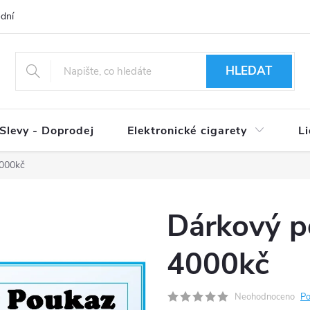
dní podmínky
Ověření věku 18+
Způsoby doručení
Způso
HLEDAT
Slevy - Doprodej
Elektronické cigarety
L
4000kč
Dárkový p
4000kč
Neohodnoceno
Po