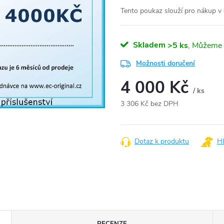
Tento poukaz slouží pro nákup v 
Skladem
>5 ks
Možnosti doručení
4 000 Kč
/ ks
3 306 Kč bez DPH
Měrná
cena:
Dotaz k produktu
Hl
RECENZE