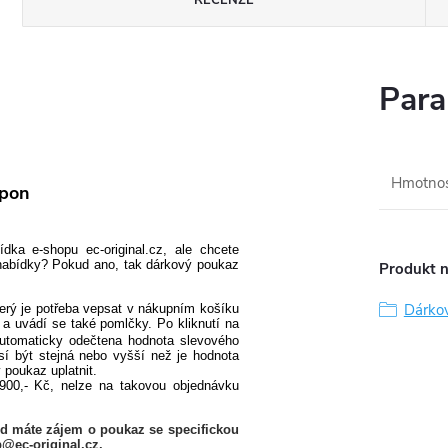
Para
Hmotno
upon
ka e-shopu ec-original.cz, ale chcete
 nabídky? Pokud ano, tak dárkový poukaz
Produkt n
Dárko
erý je potřeba vepsat v nákupním košíku
a uvádí se také pomlčky. Po kliknutí na
utomaticky odečtena hodnota slevového
í být stejná nebo vyšší než je hodnota
poukaz uplatnit.
900,- Kč, nelze na takovou objednávku
ud máte zájem o poukaz se specifickou
@ec-original.cz.