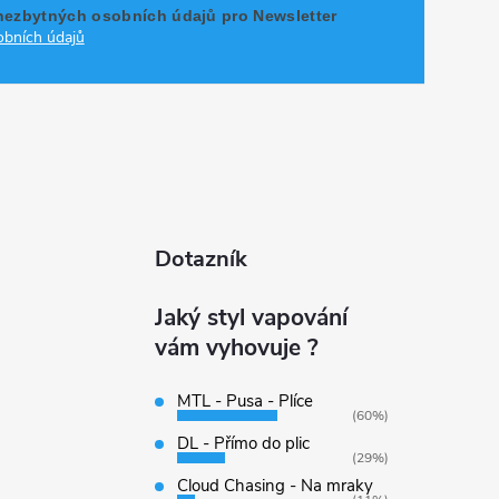
nezbytných osobních údajů pro Newsletter
bních údajů
Dotazník
Jaký styl vapování
vám vyhovuje ?
MTL - Pusa - Plíce
(60%)
DL - Přímo do plic
(29%)
Cloud Chasing - Na mraky