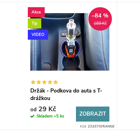
Akce
–84 %
Tip
189 Kč
VIDEO
Držák - Podkova do auta s T-
drážkou
29 Kč
od
ZOBRAZIT
Skladem
>5 ks
Kód:
23207/ORANGE