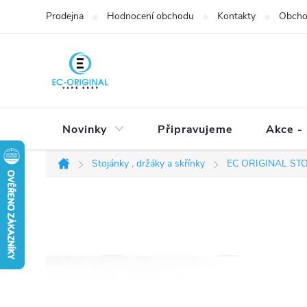
Přejít
Prodejna
Hodnocení obchodu
Kontakty
Obcho
na
obsah
Novinky
Připravujeme
Akce - 
Stojánky , držáky a skřínky
EC ORIGINAL ST
Domů