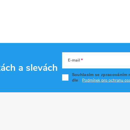
E-mail
kách
a slevách
Souhlasím se zpracováním 
Podmínek pro ochranu oso
dle