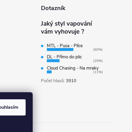
Dotazník
Jaký styl vapování
vám vyhovuje ?
MTL - Pusa - Plíce
(60%)
DL - Přímo do plic
(29%)
Cloud Chasing - Na mraky
(11%)
Počet hlasů:
3910
ouhlasím