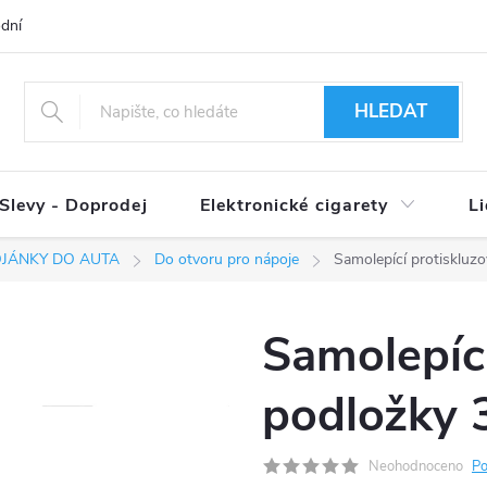
dní podmínky
Ověření věku 18+
Způsoby doručení
Způso
HLEDAT
Slevy - Doprodej
Elektronické cigarety
L
OJÁNKY DO AUTA
Do otvoru pro nápoje
Samolepící protiskluz
Samolepící
podložky 
Neohodnoceno
Po