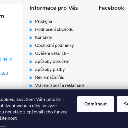
Informace pro Vás
Facebook
Prodejna
Hodnocení obchodu
Kontakty
Obchodní podmínky
Ověření věku 18+
ginal.c
Způsoby doručení
Způsoby platby
 550
Reklamační řád
Vrácení zboží a reklamace
Napište nám
cookies, abychom Vám umožnili
Prodávané značky
Odmítnout
S
ohlížení webu a díky analýze
Slovník pojmů
u neustále zlepšovali jeho funkce,
itelnost.