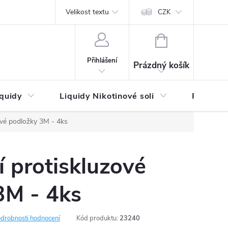
by platby
Reklamační řád
Velikost textu
Vrácení zboží a reklamace
Napi
CZK
NÁKUPNÍ
KOŠÍK
Přihlášení
Prázdný košík
iquidy
Liquidy Nikotinové soli
Příchutě
ové podložky 3M - 4ks
 protiskluzové
3M - 4ks
drobnosti hodnocení
Kód produktu:
23240