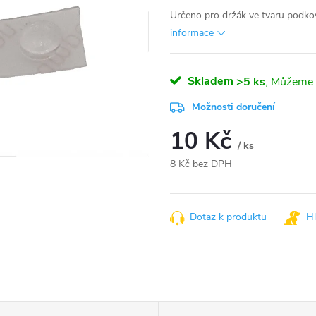
Určeno pro držák ve tvaru podkov
informace
Skladem
>5 ks
Možnosti doručení
10 Kč
/ ks
8 Kč bez DPH
Měrná
cena:
Dotaz k produktu
Hl