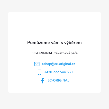
t
í
EC-ORIGINAL
eshop
@
ec-original.cz
+420 722 544 550
EC-ORIGINAL