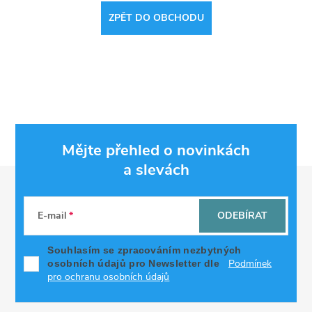
ZPĚT DO OBCHODU
Mějte přehled o novinkách
a slevách
Z
á
E-mail
ODEBÍRAT
p
Souhlasím se zpracováním nezbytných
Podmínek
osobních údajů pro Newsletter dle
a
pro ochranu osobních údajů