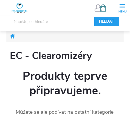
Přejít
NÁKUPNÍ
KOŠÍK
na
obsah
HLEDAT
Domů
EC - Clearomizéry
Produkty teprve
připravujeme.
Můžete se ale podívat na ostatní kategorie.